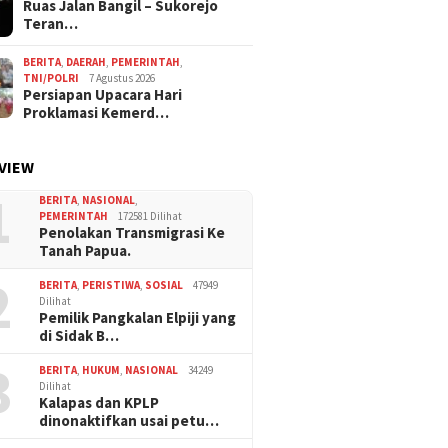
Ruas Jalan Bangil – Sukorejo
Teran…
BERITA
,
DAERAH
,
PEMERINTAH
,
TNI/POLRI
7 Agustus 2026
Persiapan Upacara Hari
Proklamasi Kemerd…
VIEW
1
BERITA
,
NASIONAL
,
PEMERINTAH
172581 Dilihat
Penolakan Transmigrasi Ke
Tanah Papua.
2
BERITA
,
PERISTIWA
,
SOSIAL
47949
Dilihat
Pemilik Pangkalan Elpiji yang
di Sidak B…
3
BERITA
,
HUKUM
,
NASIONAL
34249
Dilihat
Kalapas dan KPLP
dinonaktifkan usai petu…