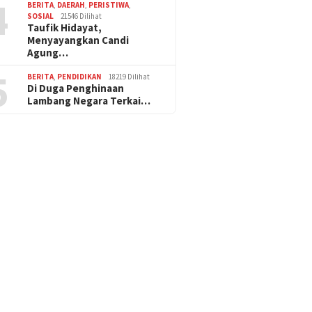
4
BERITA
,
DAERAH
,
PERISTIWA
,
SOSIAL
21546 Dilihat
Taufik Hidayat,
Menyayangkan Candi
Agung…
5
BERITA
,
PENDIDIKAN
18219 Dilihat
Di Duga Penghinaan
Lambang Negara Terkai…