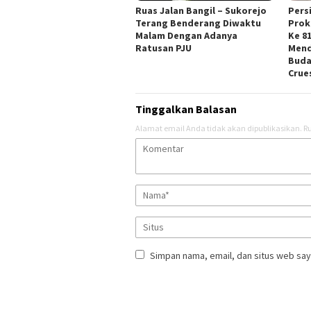
Ruas Jalan Bangil – Sukorejo
Pers
Terang Benderang Diwaktu
Prok
Malam Dengan Adanya
Ke 8
Ratusan PJU
Mend
Buda
Crue
Tinggalkan Balasan
Alamat email Anda tidak akan dipublikasikan.
Ru
Simpan nama, email, dan situs web say