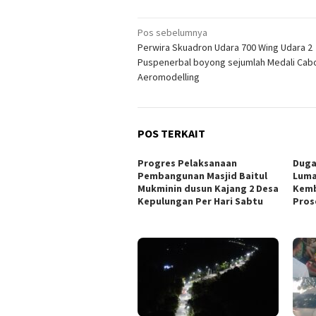
Navigasi
Pos sebelumnya
Perwira Skuadron Udara 700 Wing Udara 2
pos
Puspenerbal boyong sejumlah Medali Cab
Aeromodelling
POS TERKAIT
Progres Pelaksanaan
Duga
Pembangunan Masjid Baitul
Luma
Mukminin dusun Kajang 2 Desa
Kemb
Kepulungan Per Hari Sabtu
Pros