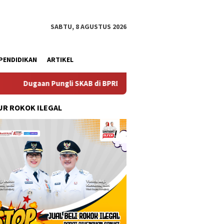
SABTU, 8 AGUSTUS 2026
PENDIDIKAN
ARTIKEL
li SKAB di BPRD Lumajang Oknum Dipaksa Kembalikan Uang Tanp
R ROKOK ILEGAL