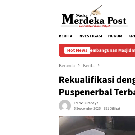
Loncat
ke
konten
BERITA
INVESTIGASI
HUKUM
KR
Progres Pelaksanaan Pembangunan Masjid Baitul Mukminin dusu
Hot News
Beranda
Berita
Rekualifikasi de
Puspenerbal Terb
Editor Surabaya
5 September 2025
891 Dilihat