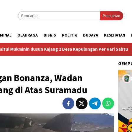
Pencarian
IMINAL
OLAHRAGA
BISNIS
POLITIK
BUDAYA
KESEHATAN
n Kajang 2 Desa Kepulungan Per Hari Sabtu
Dugaan Pung
GEMPU
ngan Bonanza, Wadan
ang di Atas Suramadu