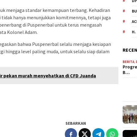
DP
untuk menjaga standar kemampuan terbang. Kehadiran
BU
i tidak hanya menunjukkan komitmennya, tetapi juga
AC
h penerbang di Puspenerbal untuk terus mengasah
ata Kolonel Adam.
H.
negaskan bahwa Puspenerbal selalu menjaga kesiapan
RECEN
ggi hingga level paling muda, untuk selalu siap dalam
BERITA
,
Progre
B…
khir pekan murah menyehatkan di CFD Juanda
SEBARKAN