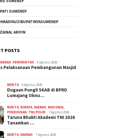
RD SUMENEP
PATI SUMENEP
HMADFAUZIBUPATINYASUMENEP
 ZAINAL ARIFIN
T POSTS
DAERAH
,
PEMERINTAH
8 Agustus 2026
s Pelaksanaan Pembangunan Masjid
BERITA
8 Agustus 2026
Dugaan Pungli SKAB di BPRD
Lumajang Oknu…
BERITA
,
BUDAYA
,
DAERAH
,
NASIONAL
,
PENDIDIKAN
,
TNI/POLRI
7 Agustus 2026
Taruna Bhakti Akademi TNI 2026
Tanamkan …
BERITA
,
DAERAH
7 Agustus 2026