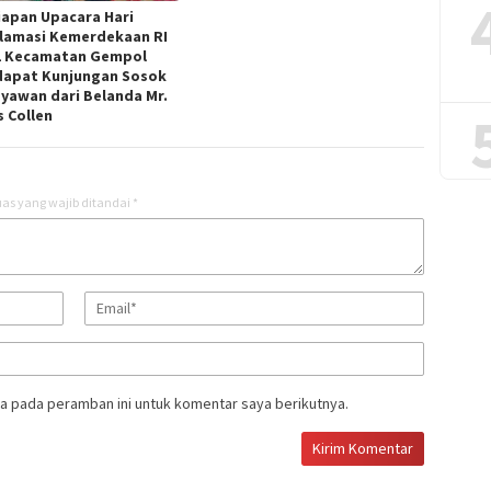
iapan Upacara Hari
lamasi Kemerdekaan RI
1 Kecamatan Gempol
apat Kunjungan Sosok
yawan dari Belanda Mr.
s Collen
as yang wajib ditandai
*
a pada peramban ini untuk komentar saya berikutnya.