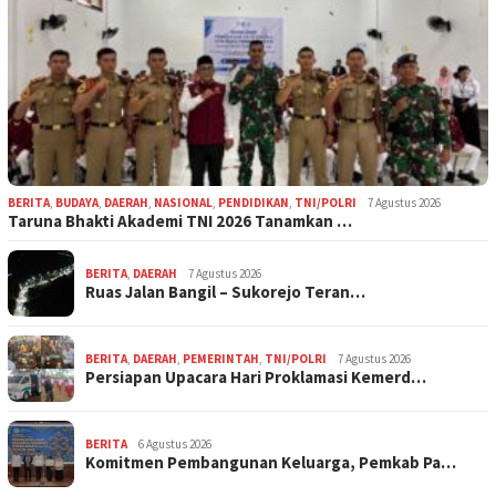
BERITA
,
BUDAYA
,
DAERAH
,
NASIONAL
,
PENDIDIKAN
,
TNI/POLRI
7 Agustus 2026
Taruna Bhakti Akademi TNI 2026 Tanamkan …
BERITA
,
DAERAH
7 Agustus 2026
Ruas Jalan Bangil – Sukorejo Teran…
BERITA
,
DAERAH
,
PEMERINTAH
,
TNI/POLRI
7 Agustus 2026
Persiapan Upacara Hari Proklamasi Kemerd…
BERITA
6 Agustus 2026
Komitmen Pembangunan Keluarga, Pemkab Pa…