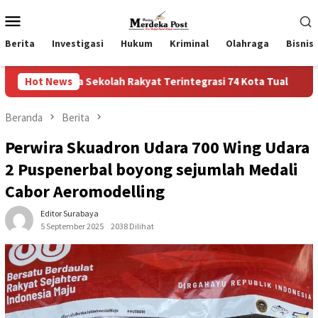
Loncat
Menu
ke
Mobile
konten
Berita
Investigasi
Hukum
Kriminal
Olahraga
Bisnis
lah Rakyat Terintegrasi 74 Kota Tual
Hot News
Ruas Jalan Bangil
Beranda
Berita
Perwira Skuadron Udara 700 Wing Udara
2 Puspenerbal boyong sejumlah Medali
Cabor Aeromodelling
Editor Surabaya
5 September 2025
2038 Dilihat