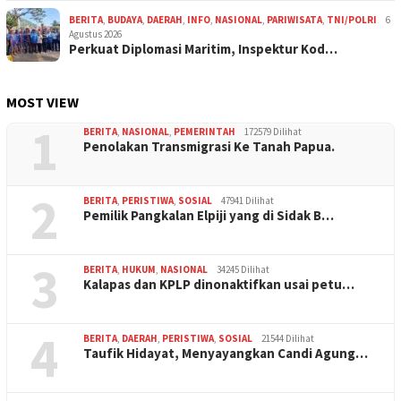
BERITA
,
BUDAYA
,
DAERAH
,
INFO
,
NASIONAL
,
PARIWISATA
,
TNI/POLRI
6
Agustus 2026
Perkuat Diplomasi Maritim, Inspektur Kod…
MOST VIEW
1
BERITA
,
NASIONAL
,
PEMERINTAH
172579 Dilihat
Penolakan Transmigrasi Ke Tanah Papua.
2
BERITA
,
PERISTIWA
,
SOSIAL
47941 Dilihat
Pemilik Pangkalan Elpiji yang di Sidak B…
3
BERITA
,
HUKUM
,
NASIONAL
34245 Dilihat
Kalapas dan KPLP dinonaktifkan usai petu…
4
BERITA
,
DAERAH
,
PERISTIWA
,
SOSIAL
21544 Dilihat
Taufik Hidayat, Menyayangkan Candi Agung…