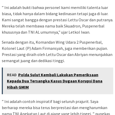
” Ini adalah bukti bahwa personel kami memiliki talenta luar
biasa, tidak hanya dalam bidang kedinasan tetapi juga di luar.
Kami sangat bangga dengan prestasi Lettu Oscar dan putranya.
Mereka telah membawa nama baik Skuadron, Puspenerbal
khususnya dan TNl AL umumnya,” ujar Letkol Iwan.
Senada dengan itu, Komandan Wing Udara 2 Puspenerbal,
Kolonel Laut (P) Adam Firmansyah, juga memberikan pujian.
Prestasi yang diraih oleh Lettu Oscar dan Abriyan menunjukkan
semangat juang dan dedikasi tinggi.
READ
Polda Sulut Kembali Lakukan Pemeriksaan
Kepada Dua Tersangka Kasus Dugaan Korupsi Dana
Hibah GMIM
” Ini adalah contoh inspiratif bagi seluruh prajurit. Saya
berharap mereka bisa terus berprestasi dan mengharumkan
nama TNI Angkatan Laut di ajang yang lebih tinggi, ” pungkas