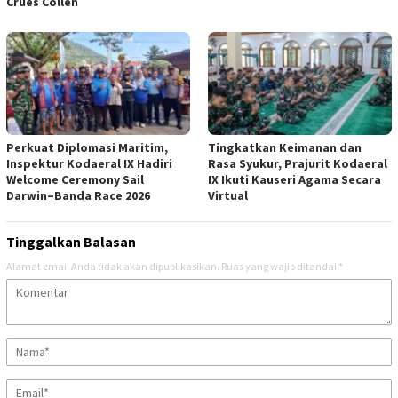
Crues Collen
Perkuat Diplomasi Maritim,
Tingkatkan Keimanan dan
Inspektur Kodaeral IX Hadiri
Rasa Syukur, Prajurit Kodaeral
Welcome Ceremony Sail
IX Ikuti Kauseri Agama Secara
Darwin–Banda Race 2026
Virtual
Tinggalkan Balasan
Alamat email Anda tidak akan dipublikasikan.
Ruas yang wajib ditandai
*