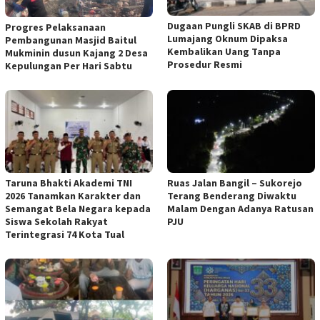
Dugaan Pungli SKAB di BPRD
Progres Pelaksanaan
Lumajang Oknum Dipaksa
Pembangunan Masjid Baitul
Kembalikan Uang Tanpa
Mukminin dusun Kajang 2 Desa
Prosedur Resmi
Kepulungan Per Hari Sabtu
Taruna Bhakti Akademi TNI
Ruas Jalan Bangil – Sukorejo
2026 Tanamkan Karakter dan
Terang Benderang Diwaktu
Semangat Bela Negara kepada
Malam Dengan Adanya Ratusan
Siswa Sekolah Rakyat
PJU
Terintegrasi 74 Kota Tual