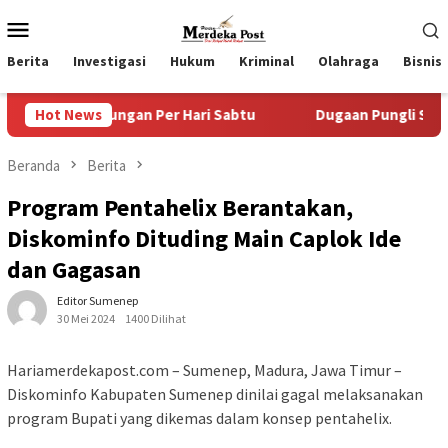
Loncat
Menu
ke
Mobile
konten
Berita
Investigasi
Hukum
Kriminal
Olahraga
Bisnis
gan Per Hari Sabtu
Hot News
Dugaan Pungli SKAB di BPRD Lumaja
Beranda
Berita
Program Pentahelix Berantakan,
Diskominfo Dituding Main Caplok Ide
dan Gagasan
Editor Sumenep
30 Mei 2024
1400 Dilihat
Hariamerdekapost.com – Sumenep, Madura, Jawa Timur –
Diskominfo Kabupaten Sumenep dinilai gagal melaksanakan
program Bupati yang dikemas dalam konsep pentahelix.