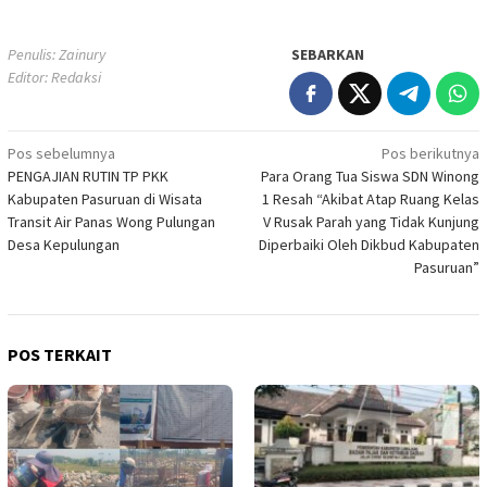
Penulis: Zainury
SEBARKAN
Editor: Redaksi
Navigasi
Pos sebelumnya
Pos berikutnya
PENGAJIAN RUTIN TP PKK
Para Orang Tua Siswa SDN Winong
pos
Kabupaten Pasuruan di Wisata
1 Resah “Akibat Atap Ruang Kelas
Transit Air Panas Wong Pulungan
V Rusak Parah yang Tidak Kunjung
Desa Kepulungan
Diperbaiki Oleh Dikbud Kabupaten
Pasuruan”
POS TERKAIT