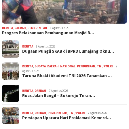
BERITA
,
DAERAH
,
PEMERINTAH
8 Agustus 2026
Progres Pelaksanaan Pembangunan Masjid B…
BERITA
8 Agustus 2026
Dugaan Pungli SKAB di BPRD Lumajang Oknu…
BERITA
,
BUDAYA
,
DAERAH
,
NASIONAL
,
PENDIDIKAN
,
TNI/POLRI
7
Agustus 2026
Taruna Bhakti Akademi TNI 2026 Tanamkan …
BERITA
,
DAERAH
7 Agustus 2026
Ruas Jalan Bangil – Sukorejo Teran…
BERITA
,
DAERAH
,
PEMERINTAH
,
TNI/POLRI
7 Agustus 2026
Persiapan Upacara Hari Proklamasi Kemerd…