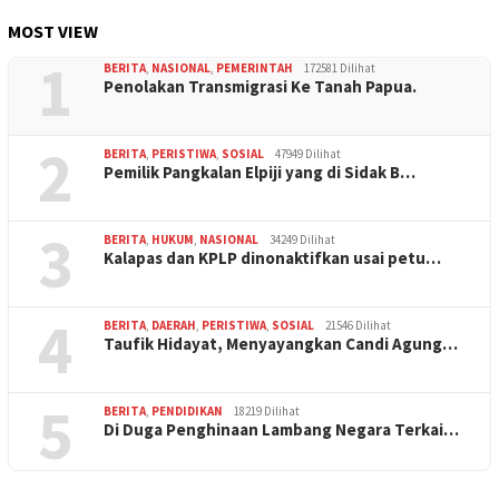
MOST VIEW
1
BERITA
,
NASIONAL
,
PEMERINTAH
172581 Dilihat
Penolakan Transmigrasi Ke Tanah Papua.
2
BERITA
,
PERISTIWA
,
SOSIAL
47949 Dilihat
Pemilik Pangkalan Elpiji yang di Sidak B…
3
BERITA
,
HUKUM
,
NASIONAL
34249 Dilihat
Kalapas dan KPLP dinonaktifkan usai petu…
4
BERITA
,
DAERAH
,
PERISTIWA
,
SOSIAL
21546 Dilihat
Taufik Hidayat, Menyayangkan Candi Agung…
5
BERITA
,
PENDIDIKAN
18219 Dilihat
Di Duga Penghinaan Lambang Negara Terkai…