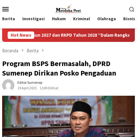
Loncat
Menu
ke
Mobile
konten
Berita
Investigasi
Hukum
Kriminal
Olahraga
Bisnis
hun 2027 dan RKPD Tahun 2028 “Dalam Rangka Mewujudkan Sebu
Hot News
Beranda
Berita
Program BSPS Bermasalah, DPRD
Sumenep Dirikan Posko Pengaduan
Editor Sumenep
19 April 2025
1100 Dilihat