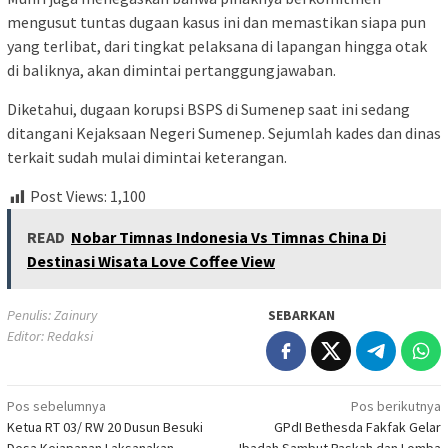
mengusut tuntas dugaan kasus ini dan memastikan siapa pun
yang terlibat, dari tingkat pelaksana di lapangan hingga otak
di baliknya, akan dimintai pertanggungjawaban.
Diketahui, dugaan korupsi BSPS di Sumenep saat ini sedang
ditangani Kejaksaan Negeri Sumenep. Sejumlah kades dan dinas
terkait sudah mulai dimintai keterangan.
Post Views:
1,100
READ
Nobar Timnas Indonesia Vs Timnas China Di
Destinasi Wisata Love Coffee View
Penulis: Zainury
SEBARKAN
Editor: Redaksi
Navigasi
Pos sebelumnya
Pos berikutnya
Ketua RT 03/ RW 20 Dusun Besuki
GPdI Bethesda Fakfak Gelar
pos
Desa Kejapanan Laksanakan
Ibadah Sambut Paskah dan Lomba