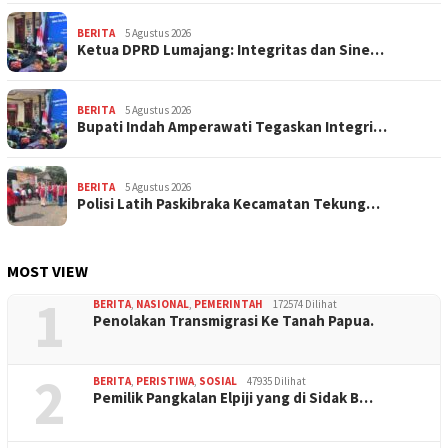
BERITA
5 Agustus 2026
Ketua DPRD Lumajang: Integritas dan Sine…
BERITA
5 Agustus 2026
Bupati Indah Amperawati Tegaskan Integri…
BERITA
5 Agustus 2026
Polisi Latih Paskibraka Kecamatan Tekung…
MOST VIEW
1
BERITA
,
NASIONAL
,
PEMERINTAH
172574 Dilihat
Penolakan Transmigrasi Ke Tanah Papua.
2
BERITA
,
PERISTIWA
,
SOSIAL
47935 Dilihat
Pemilik Pangkalan Elpiji yang di Sidak B…