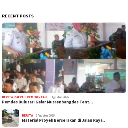
RECENT POSTS
BERITA
,
DAERAH
,
PEMERINTAH
5 Agustus 2026
Pemdes Bulusari Gelar Musrenbangdes Tent…
BERITA
5 Agustus 2026
Material Proyek Berserakan di Jalan Raya…