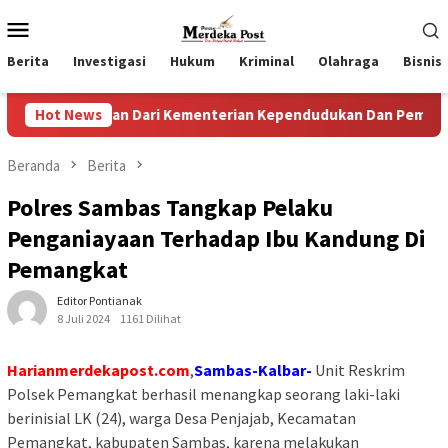
Loncat
Menu
ke
Mobile
konten
Berita
Investigasi
Hukum
Kriminal
Olahraga
Bisnis
gaan Dari Kementerian Kependudukan Dan Pembangunan Kelua
Hot News
Beranda
Berita
Polres Sambas Tangkap Pelaku
Penganiayaan Terhadap Ibu Kandung Di
Pemangkat
Editor Pontianak
8 Juli 2024
1161 Dilihat
Harianmerdekapost.com
,
Sambas-Kalbar-
Unit Reskrim
Polsek Pemangkat berhasil menangkap seorang laki-laki
berinisial LK (24), warga Desa Penjajab, Kecamatan
Pemangkat, kabupaten Sambas, karena melakukan