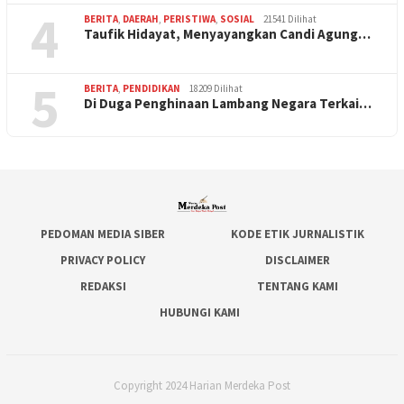
4
BERITA
,
DAERAH
,
PERISTIWA
,
SOSIAL
21541 Dilihat
Taufik Hidayat, Menyayangkan Candi Agung…
5
BERITA
,
PENDIDIKAN
18209 Dilihat
Di Duga Penghinaan Lambang Negara Terkai…
PEDOMAN MEDIA SIBER
KODE ETIK JURNALISTIK
PRIVACY POLICY
DISCLAIMER
REDAKSI
TENTANG KAMI
HUBUNGI KAMI
Copyright 2024 Harian Merdeka Post