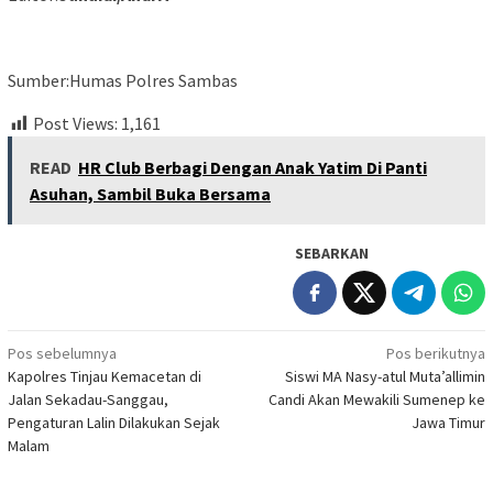
Sumber:Humas Polres Sambas
Post Views:
1,161
READ
HR Club Berbagi Dengan Anak Yatim Di Panti
Asuhan, Sambil Buka Bersama
SEBARKAN
Navigasi
Pos sebelumnya
Pos berikutnya
Kapolres Tinjau Kemacetan di
Siswi MA Nasy-atul Muta’allimin
pos
Jalan Sekadau-Sanggau,
Candi Akan Mewakili Sumenep ke
Pengaturan Lalin Dilakukan Sejak
Jawa Timur
Malam