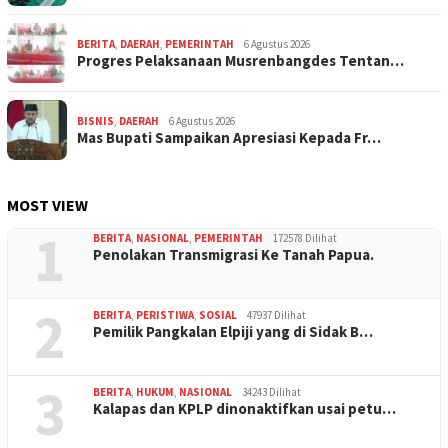
BERITA
,
DAERAH
,
PEMERINTAH
6 Agustus 2026
Progres Pelaksanaan Musrenbangdes Tentan…
BISNIS
,
DAERAH
6 Agustus 2026
Mas Bupati Sampaikan Apresiasi Kepada Fr…
MOST VIEW
1
BERITA
,
NASIONAL
,
PEMERINTAH
172578 Dilihat
Penolakan Transmigrasi Ke Tanah Papua.
2
BERITA
,
PERISTIWA
,
SOSIAL
47937 Dilihat
Pemilik Pangkalan Elpiji yang di Sidak B…
3
BERITA
,
HUKUM
,
NASIONAL
34243 Dilihat
Kalapas dan KPLP dinonaktifkan usai petu…