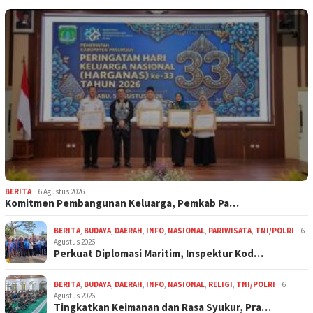
BERITA
6 Agustus 2026
Komitmen Pembangunan Keluarga, Pemkab Pa…
BERITA
,
BUDAYA
,
DAERAH
,
INFO
,
NASIONAL
,
PARIWISATA
,
TNI/POLRI
6
Agustus 2026
Perkuat Diplomasi Maritim, Inspektur Kod…
BERITA
,
BUDAYA
,
DAERAH
,
INFO
,
NASIONAL
,
RELIGI
,
TNI/POLRI
6
Agustus 2026
Tingkatkan Keimanan dan Rasa Syukur, Pra…