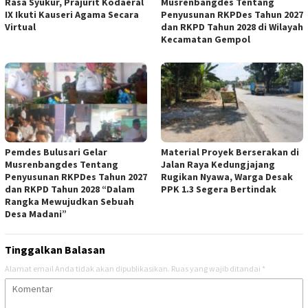
Rasa Syukur, Prajurit Kodaeral
Musrenbangdes Tentang
IX Ikuti Kauseri Agama Secara
Penyusunan RKPDes Tahun 2027
Virtual
dan RKPD Tahun 2028 di Wilayah
Kecamatan Gempol
Pemdes Bulusari Gelar
Material Proyek Berserakan di
Musrenbangdes Tentang
Jalan Raya Kedungjajang
Penyusunan RKPDes Tahun 2027
Rugikan Nyawa, Warga Desak
dan RKPD Tahun 2028 “Dalam
PPK 1.3 Segera Bertindak
Rangka Mewujudkan Sebuah
Desa Madani”
Tinggalkan Balasan
Alamat email Anda tidak akan dipublikasikan.
Ruas yang wajib ditandai
*