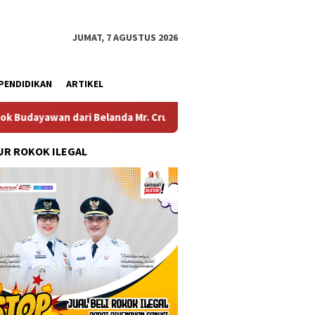
JUMAT, 7 AGUSTUS 2026
PENDIDIKAN
ARTIKEL
a Mr. Crues Collen
Komitmen Pembangunan Keluarga, P
R ROKOK ILEGAL