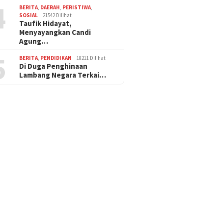
4
BERITA
,
DAERAH
,
PERISTIWA
,
SOSIAL
21542 Dilihat
Taufik Hidayat,
Menyayangkan Candi
Agung…
5
BERITA
,
PENDIDIKAN
18211 Dilihat
Di Duga Penghinaan
Lambang Negara Terkai…