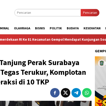
Pencarian
IMINAL
OLAHRAGA
BISNIS
POLITIK
BUDAYA
KESEHATAN
camatan Gempol Mendapat Kunjungan Sosok Budayawan dari Beland
GEMPU
 Tanjung Perak Surabaya
 Tegas Terukur, Komplotan
aksi di 10 TKP