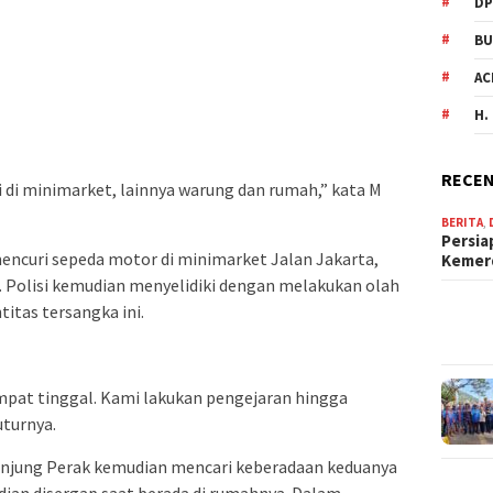
DP
BU
AC
H.
RECEN
 di minimarket, lainnya warung dan rumah,” kata M
BERITA
,
Persia
mencuri sepeda motor di minimarket Jalan Jakarta,
Keme
. Polisi kemudian menyelidiki dengan melakukan olah
itas tersangka ini.
mpat tinggal. Kami lakukan pengejaran hingga
uturnya.
anjung Perak kemudian mencari keberadaan keduanya