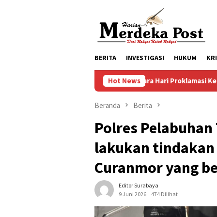
Loncat
ke
konten
BERITA
INVESTIGASI
HUKUM
KR
Persiapan Upacara Hari Proklamasi Kemerdekaan RI Ke 81 Ke
Hot News
Beranda
Berita
Polres Pelabuhan
lakukan tindakan
Curanmor yang ber
Editor Surabaya
9 Juni 2026
474 Dilihat