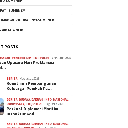
RD SUMENEP
PATI SUMENEP
HMADFAUZIBUPATINYASUMENEP
 ZAINAL ARIFIN
T POSTS
DAERAH
,
PEMERINTAH
,
TNI/POLRI
7 Agustus 2026
pan Upacara Hari Proklamasi
rd…
BERITA
6 Agustus 2026
Komitmen Pembangunan
Keluarga, Pemkab Pa…
BERITA
,
BUDAYA
,
DAERAH
,
INFO
,
NASIONAL
,
PARIWISATA
,
TNI/POLRI
6 Agustus 2026
Perkuat Diplomasi Maritim,
Inspektur Kod…
BERITA
,
BUDAYA
,
DAERAH
,
INFO
,
NASIONAL
,