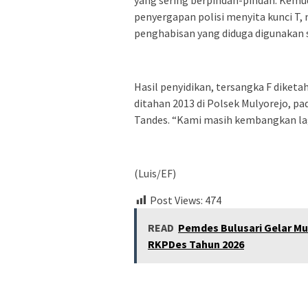
yang sering berpindah-pindah. Kemud
penyergapan polisi menyita kunci T,
penghabisan yang diduga digunakan s
Hasil penyidikan, tersangka F diketa
ditahan 2013 di Polsek Mulyorejo, pa
Tandes. “Kami masih kembangkan lag
(Luis/EF)
Post Views:
474
READ
Pemdes Bulusari Gelar M
RKPDes Tahun 2026