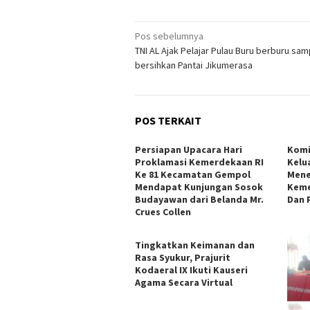
Navigasi
Pos sebelumnya
TNI AL Ajak Pelajar Pulau Buru berburu sa
pos
bersihkan Pantai Jikumerasa
POS TERKAIT
Persiapan Upacara Hari
Kom
Proklamasi Kemerdekaan RI
Kelu
Ke 81 Kecamatan Gempol
Mene
Mendapat Kunjungan Sosok
Keme
Budayawan dari Belanda Mr.
Dan 
Crues Collen
Tingkatkan Keimanan dan
Rasa Syukur, Prajurit
Kodaeral IX Ikuti Kauseri
Agama Secara Virtual