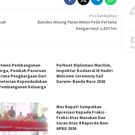
Pos berikutnya
mpah
Bumdes Winong Panen Melon Petik Pertama
Dengan Hasil 2,420 Ton
itmen Pembangunan
Perkuat Diplomasi Maritim,
arga, Pemkab Pasuruan
Inspektur Kodaeral IX Hadiri
rima Penghargaan Dari
Welcome Ceremony Sail
nterian Kependudukan
Darwin–Banda Race 2026
Pembangunan Keluarga
Mas Bupati Sampaikan
Apresiasi Kepada Fraksi -
Fraksi Atas Masukan Dan
Saran Atas 4 Raperda Non-
APBD 2026