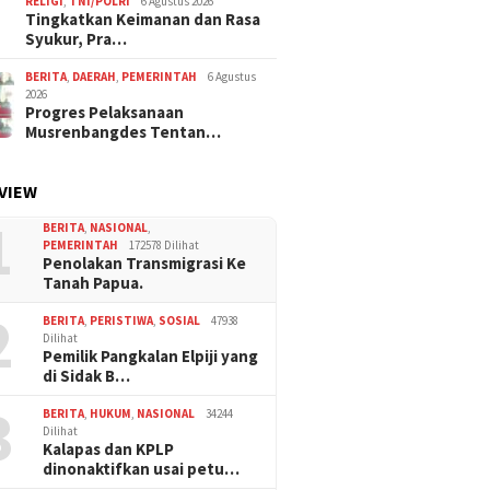
RELIGI
,
TNI/POLRI
6 Agustus 2026
Tingkatkan Keimanan dan Rasa
Syukur, Pra…
BERITA
,
DAERAH
,
PEMERINTAH
6 Agustus
2026
Progres Pelaksanaan
Musrenbangdes Tentan…
VIEW
1
BERITA
,
NASIONAL
,
PEMERINTAH
172578 Dilihat
Penolakan Transmigrasi Ke
Tanah Papua.
2
BERITA
,
PERISTIWA
,
SOSIAL
47938
Dilihat
Pemilik Pangkalan Elpiji yang
di Sidak B…
3
BERITA
,
HUKUM
,
NASIONAL
34244
Dilihat
Kalapas dan KPLP
dinonaktifkan usai petu…