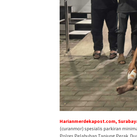
Harianmerdekapost.com, Surabay
(curanmor) spesialis parkiran minim
Polres Pelabuhan Tanjung Perak. Dua 