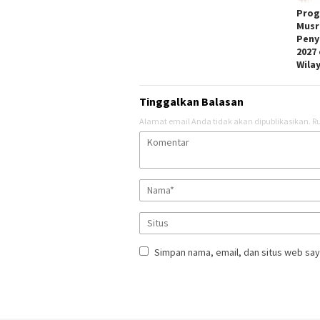
Prog
Musr
Peny
2027
Wila
Tinggalkan Balasan
Alamat email Anda tidak akan dipublikasikan.
Ru
Simpan nama, email, dan situs web say