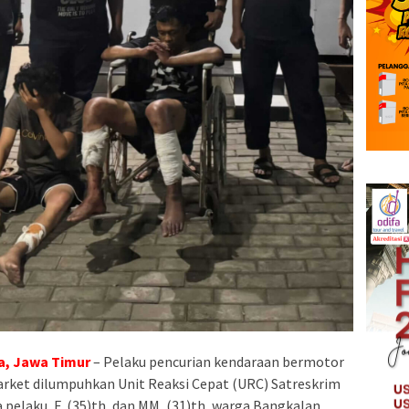
a, Jawa Timur
– Pelaku pencurian kendaraan bermotor
arket dilumpuhkan Unit Reaksi Cepat (URC) Satreskrim
pelaku, F, (35)th, dan MM, (31)th, warga Bangkalan,