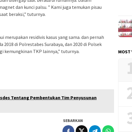
ian disergap saat berada di rumahnya. Dalam
 magnet dan kunci palsu. ” Kami juga temukan pisau
aat beraksi,” tuturnya.
hui merupakan residivis kasus yang sama. dan pernah
da 2018 di Polrestabes Surabaya, dan 2020 di Polsek
i kemungkinan TKP lainnya,” tuturnya.
MOST 
usdes Tentang Pembentukan Tim Penyusunan
SEBARKAN