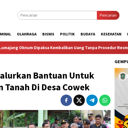
Pencarian
IMINAL
OLAHRAGA
BISNIS
POLITIK
BUDAYA
KESEHATAN
ksa Kembalikan Uang Tanpa Prosedur Resmi
Taruna Bhakt
GEMPU
Salurkan Bantuan Untuk
n Tanah Di Desa Cowek