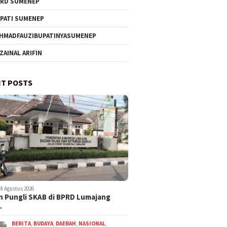
RD SUMENEP
PATI SUMENEP
HMADFAUZIBUPATINYASUMENEP
 ZAINAL ARIFIN
T POSTS
8 Agustus 2026
 Pungli SKAB di BPRD Lumajang
…
BERITA
,
BUDAYA
,
DAERAH
,
NASIONAL
,