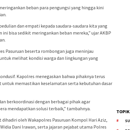
meringankan beban para pengungsi yang hingga kini
an.
epedulian dan empati kepada saudara-saudara kita yang
ini bisa sedikit meringankan beban mereka,” ujar AKBP
an.
res Pasuruan beserta rombongan juga meninjau
untuk melihat kondisi warga dan lingkungan yang
kondusif. Kapolres menegaskan bahwa pihaknya terus
ait untuk memastikan keselamatan serta kebutuhan dasar
dan berkoordinasi dengan berbagai pihak agar
era mendapatkan solusi terbaik,” tambahnya.
TOPIK
t dihadiri oleh Wakapolres Pasuruan Kompol Hari Aziz,
SU
idia Dani Irawan, serta jajaran pejabat utama Polres