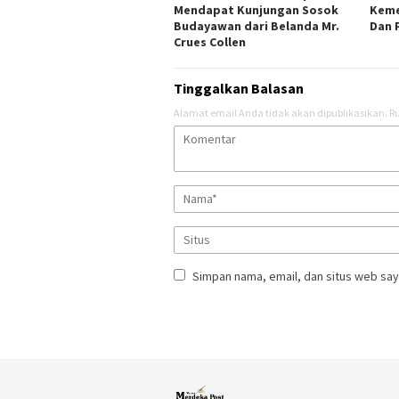
Mendapat Kunjungan Sosok
Keme
Budayawan dari Belanda Mr.
Dan 
Crues Collen
Tinggalkan Balasan
Alamat email Anda tidak akan dipublikasikan.
Ru
Simpan nama, email, dan situs web say