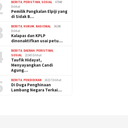
2
BERITA
,
PERISTIWA
,
SOSIAL
47948
Dilihat
Pemilik Pangkalan Elpiji yang
di Sidak B…
3
BERITA
,
HUKUM
,
NASIONAL
34248
Dilihat
Kalapas dan KPLP
dinonaktifkan usai petu…
4
BERITA
,
DAERAH
,
PERISTIWA
,
SOSIAL
21545 Dilihat
Taufik Hidayat,
Menyayangkan Candi
Agung…
5
BERITA
,
PENDIDIKAN
18217 Dilihat
Di Duga Penghinaan
Lambang Negara Terkai…