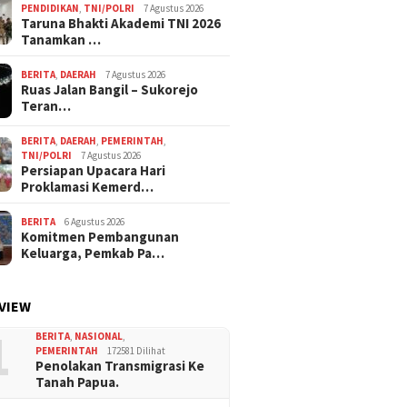
PENDIDIKAN
,
TNI/POLRI
7 Agustus 2026
Taruna Bhakti Akademi TNI 2026
Tanamkan …
BERITA
,
DAERAH
7 Agustus 2026
Ruas Jalan Bangil – Sukorejo
Teran…
BERITA
,
DAERAH
,
PEMERINTAH
,
TNI/POLRI
7 Agustus 2026
Persiapan Upacara Hari
Proklamasi Kemerd…
BERITA
6 Agustus 2026
Komitmen Pembangunan
Keluarga, Pemkab Pa…
VIEW
1
BERITA
,
NASIONAL
,
PEMERINTAH
172581 Dilihat
Penolakan Transmigrasi Ke
Tanah Papua.