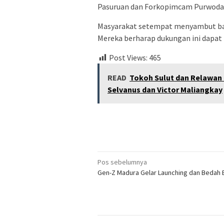
Pasuruan dan Forkopimcam Purwodad
Masyarakat setempat menyambut baik 
Mereka berharap dukungan ini dapat 
Post Views:
465
READ
Tokoh Sulut dan Relawan 
Selvanus dan Victor Maliangkay
Navigasi
Pos sebelumnya
Gen-Z Madura Gelar Launching dan Bedah 
pos