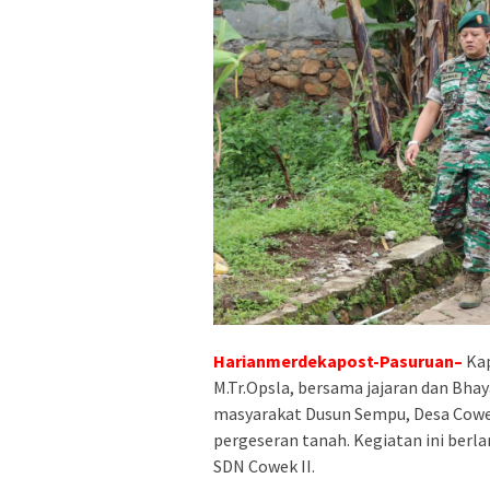
Harianmerdekapost-Pasuruan–
Kap
M.Tr.Opsla, bersama jajaran dan Bha
masyarakat Dusun Sempu, Desa Cowe
pergeseran tanah. Kegiatan ini ber
SDN Cowek II.