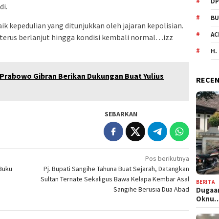
DP
i.
BU
kepedulian yang ditunjukkan oleh jajaran kepolisian.
AC
terus berlanjut hingga kondisi kembali normal…izz
H.
Prabowo Gibran Berikan Dukungan Buat Yulius
RECEN
SEBARKAN
Pos berikutnya
Buku
Pj. Bupati Sangihe Tahuna Buat Sejarah, Datangkan
Sultan Ternate Sekaligus Bawa Kelapa Kembar Asal
BERITA
Sangihe Berusia Dua Abad
Dugaan
Oknu