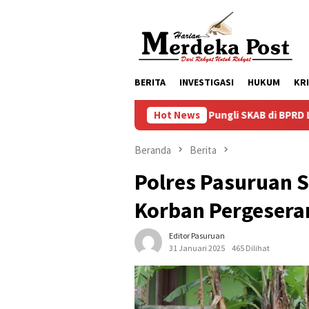
Loncat
ke
konten
BERITA
INVESTIGASI
HUKUM
KR
Dugaan Pungli SKAB di BPRD Lumajang Oknum Dipa
Hot News
Beranda
Berita
Polres Pasuruan 
Korban Pergesera
Editor Pasuruan
31 Januari 2025
465 Dilihat