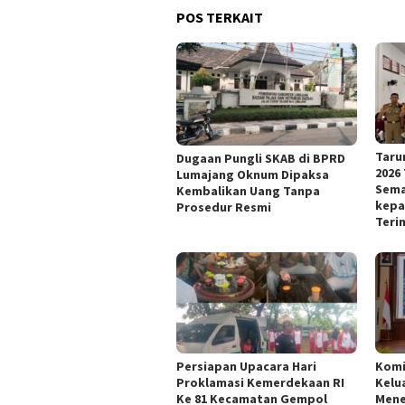
POS TERKAIT
Taru
Dugaan Pungli SKAB di BPRD
2026
Lumajang Oknum Dipaksa
Sema
Kembalikan Uang Tanpa
kepa
Prosedur Resmi
Teri
Persiapan Upacara Hari
Kom
Proklamasi Kemerdekaan RI
Kelu
Ke 81 Kecamatan Gempol
Mene