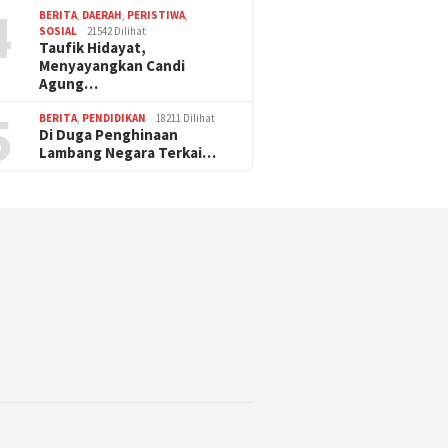
4
BERITA
,
DAERAH
,
PERISTIWA
,
SOSIAL
21542 Dilihat
Taufik Hidayat,
Menyayangkan Candi
Agung…
5
BERITA
,
PENDIDIKAN
18211 Dilihat
Di Duga Penghinaan
Lambang Negara Terkai…