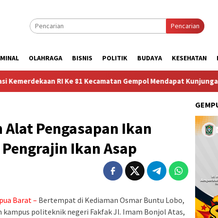
Pencarian
IMINAL
OLAHRAGA
BISNIS
POLITIK
BUDAYA
KESEHATAN
n RI Ke 81 Kecamatan Gempol Mendapat Kunjungan Sosok Budayawa
GEMPU
 Alat Pengasapan Ikan
Pengrajin Ikan Asap
pua Barat –
Bertempat di Kediaman Osmar Buntu Lobo,
in kampus politeknik negeri Fakfak Jl. Imam Bonjol Atas,