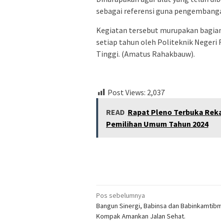
sebagai referensi guna pengembanga
Kegiatan tersebut murupakan bagian
setiap tahun oleh Politeknik Negeri
Tinggi. (Amatus Rahakbauw).
Post Views:
2,037
READ
Rapat Pleno Terbuka Reka
Pemilihan Umum Tahun 2024
Navigasi
Pos sebelumnya
Bangun Sinergi, Babinsa dan Babinkamtib
pos
Kompak Amankan Jalan Sehat.