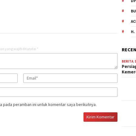
DP
BU
AC
H.
as yang wajib ditandai
*
RECEN
BERITA
,
Persia
Keme
a pada peramban ini untuk komentar saya berikutnya.