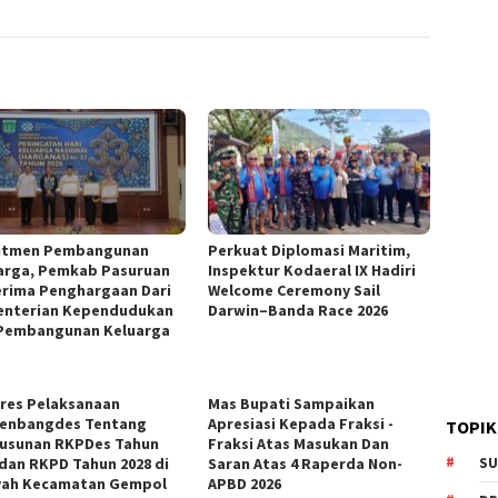
itmen Pembangunan
Perkuat Diplomasi Maritim,
arga, Pemkab Pasuruan
Inspektur Kodaeral IX Hadiri
rima Penghargaan Dari
Welcome Ceremony Sail
nterian Kependudukan
Darwin–Banda Race 2026
Pembangunan Keluarga
res Pelaksanaan
Mas Bupati Sampaikan
enbangdes Tentang
Apresiasi Kepada Fraksi -
TOPIK
usunan RKPDes Tahun
Fraksi Atas Masukan Dan
 dan RKPD Tahun 2028 di
Saran Atas 4 Raperda Non-
SU
yah Kecamatan Gempol
APBD 2026