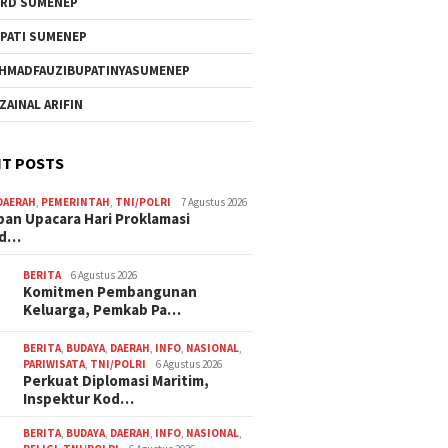
RD SUMENEP
PATI SUMENEP
HMADFAUZIBUPATINYASUMENEP
 ZAINAL ARIFIN
T POSTS
DAERAH
,
PEMERINTAH
,
TNI/POLRI
7 Agustus 2026
pan Upacara Hari Proklamasi
rd…
BERITA
6 Agustus 2026
Komitmen Pembangunan
Keluarga, Pemkab Pa…
BERITA
,
BUDAYA
,
DAERAH
,
INFO
,
NASIONAL
,
PARIWISATA
,
TNI/POLRI
6 Agustus 2026
Perkuat Diplomasi Maritim,
Inspektur Kod…
BERITA
,
BUDAYA
,
DAERAH
,
INFO
,
NASIONAL
,