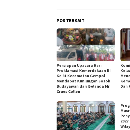
POS TERKAIT
Persiapan Upacara Hari
Kom
Proklamasi Kemerdekaan RI
Kelu
Ke 81 Kecamatan Gempol
Mene
Mendapat Kunjungan Sosok
Keme
Budayawan dari Belanda Mr.
Dan 
Crues Collen
Prog
Musr
Peny
2027
Wila