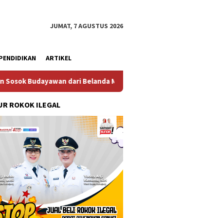
JUMAT, 7 AGUSTUS 2026
PENDIDIKAN
ARTIKEL
n dari Belanda Mr. Crues Collen
Komitmen Pembanguna
R ROKOK ILEGAL