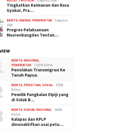
RELIGI
,
TNI/POLRI
6 Agustus 2026
Tingkatkan Keimanan dan Rasa
Syukur, Pra…
BERITA
,
DAERAH
,
PEMERINTAH
6 Agustus
2026
Progres Pelaksanaan
Musrenbangdes Tentan…
VIEW
1
BERITA
,
NASIONAL
,
PEMERINTAH
172578 Dilihat
Penolakan Transmigrasi Ke
Tanah Papua.
2
BERITA
,
PERISTIWA
,
SOSIAL
47938
Dilihat
Pemilik Pangkalan Elpiji yang
di Sidak B…
3
BERITA
,
HUKUM
,
NASIONAL
34244
Dilihat
Kalapas dan KPLP
dinonaktifkan usai petu…