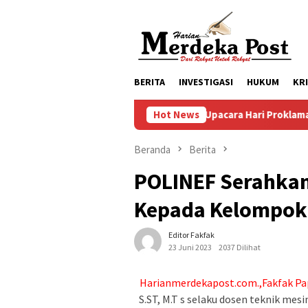
Loncat
ke
konten
BERITA
INVESTIGASI
HUKUM
KR
Persiapan Upacara Hari Proklamasi Kemerdekaa
Hot News
Beranda
Berita
POLINEF Serahkan
Kepada Kelompok 
Editor Fakfak
23 Juni 2023
2037 Dilihat
Harianmerdekapost.com.,Fakfak Pa
S.ST, M.T s selaku dosen teknik mes