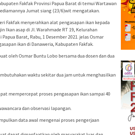
Kabupaten Fakfak Provinsi Papua Barat di temui Wartawan
ediamannya Jumat siang (23/6)wit mengatakan.
geri Fakfak menyerahkan alat pengasapan ikan kepada
in Ikan asap di Jl. Warahmade RT 19, Kelurahan
i Papua Barat, Rabu, 1 Desember 2021. jelas Osmar
asapan ikan di Danaweria, Kabupaten Fakfak.
ibuat oleh Osmar Buntu Lobo bersama dua dosen dan dua
embutuhakan waktu sekitar dua jam untuk menghasilkan
apat mempercepat proses pengasapan ikan sampai 40
wawancara dan observasi lapangan.
umpulkan data awal mengenai proses pengerjaan
buat dapat dimanfaatkan oleh masyarakat luas dan