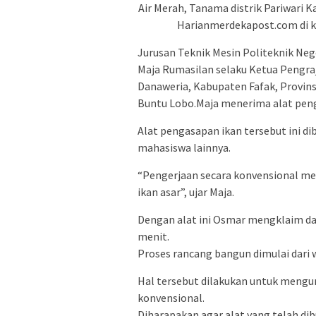
Air Merah, Tanama distrik Pariwari 
Harianmerdekapost.com di k
Jurusan Teknik Mesin Politeknik Ne
Maja Rumasilan selaku Ketua Pengraj
Danaweria, Kabupaten Fafak, Provins
Buntu Lobo.Maja menerima alat peng
Alat pengasapan ikan tersebut ini d
mahasiswa lainnya.
“Pengerjaan secara konvensional m
ikan asar”, ujar Maja.
Dengan alat ini Osmar mengklaim d
menit.
Proses rancang bangun dimulai dari 
Hal tersebut dilakukan untuk meng
konvensional.
Diharapakan agar alat yang telah di