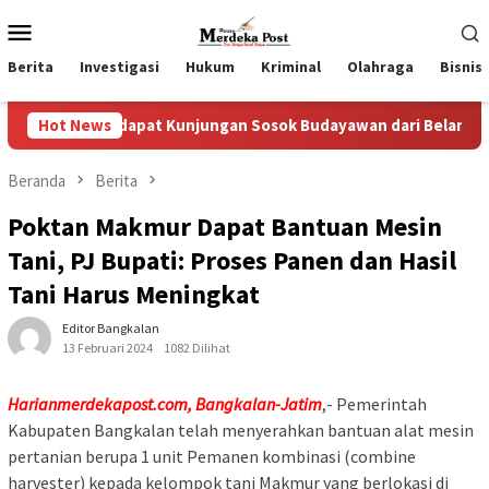
Loncat
Menu
ke
Mobile
konten
Berita
Investigasi
Hukum
Kriminal
Olahraga
Bisnis
dapat Kunjungan Sosok Budayawan dari Belanda Mr. Crues Colle
Hot News
Beranda
Berita
Poktan Makmur Dapat Bantuan Mesin
Tani, PJ Bupati: Proses Panen dan Hasil
Tani Harus Meningkat
Editor Bangkalan
13 Februari 2024
1082 Dilihat
Harianmerdekapost.com, Bangkalan-Jatim
,- Pemerintah
Kabupaten Bangkalan telah menyerahkan bantuan alat mesin
pertanian berupa 1 unit Pemanen kombinasi (combine
harvester) kepada kelompok tani Makmur yang berlokasi di