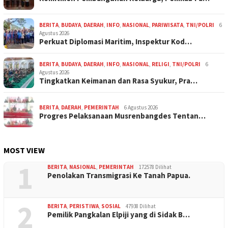
BERITA
,
BUDAYA
,
DAERAH
,
INFO
,
NASIONAL
,
PARIWISATA
,
TNI/POLRI
6
Agustus 2026
Perkuat Diplomasi Maritim, Inspektur Kod…
BERITA
,
BUDAYA
,
DAERAH
,
INFO
,
NASIONAL
,
RELIGI
,
TNI/POLRI
6
Agustus 2026
Tingkatkan Keimanan dan Rasa Syukur, Pra…
BERITA
,
DAERAH
,
PEMERINTAH
6 Agustus 2026
Progres Pelaksanaan Musrenbangdes Tentan…
MOST VIEW
1
BERITA
,
NASIONAL
,
PEMERINTAH
172578 Dilihat
Penolakan Transmigrasi Ke Tanah Papua.
2
BERITA
,
PERISTIWA
,
SOSIAL
47938 Dilihat
Pemilik Pangkalan Elpiji yang di Sidak B…