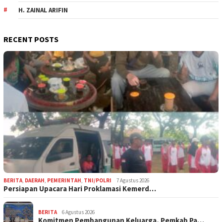
H. ZAINAL ARIFIN
RECENT POSTS
BERITA
,
DAERAH
,
PEMERINTAH
,
TNI/POLRI
7 Agustus 2026
Persiapan Upacara Hari Proklamasi Kemerd…
BERITA
6 Agustus 2026
Komitmen Pembangunan Keluarga, Pemkab Pa…