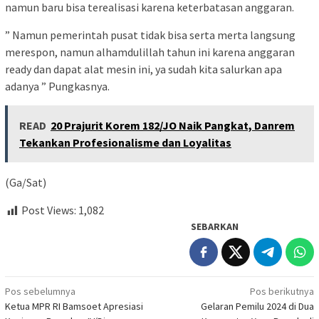
namun baru bisa terealisasi karena keterbatasan anggaran.
” Namun pemerintah pusat tidak bisa serta merta langsung
merespon, namun alhamdulillah tahun ini karena anggaran
ready dan dapat alat mesin ini, ya sudah kita salurkan apa
adanya ” Pungkasnya.
READ
20 Prajurit Korem 182/JO Naik Pangkat, Danrem
Tekankan Profesionalisme dan Loyalitas
(Ga/Sat)
Post Views:
1,082
SEBARKAN
Navigasi
Pos sebelumnya
Pos berikutnya
Ketua MPR RI Bamsoet Apresiasi
Gelaran Pemilu 2024 di Dua
pos