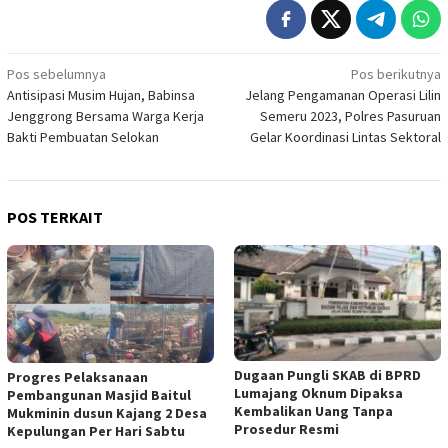
Navigasi
Pos sebelumnya
Pos berikutnya
Antisipasi Musim Hujan, Babinsa
Jelang Pengamanan Operasi Lilin
pos
Jenggrong Bersama Warga Kerja
Semeru 2023, Polres Pasuruan
Bakti Pembuatan Selokan
Gelar Koordinasi Lintas Sektoral
POS TERKAIT
Dugaan Pungli SKAB di BPRD
Progres Pelaksanaan
Lumajang Oknum Dipaksa
Pembangunan Masjid Baitul
Kembalikan Uang Tanpa
Mukminin dusun Kajang 2 Desa
Prosedur Resmi
Kepulungan Per Hari Sabtu