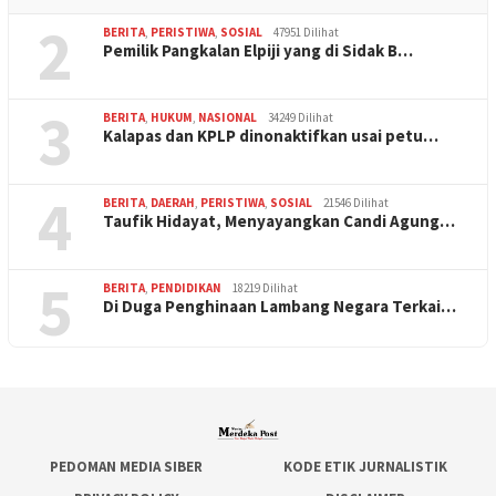
2
BERITA
,
PERISTIWA
,
SOSIAL
47951 Dilihat
Pemilik Pangkalan Elpiji yang di Sidak B…
3
BERITA
,
HUKUM
,
NASIONAL
34249 Dilihat
Kalapas dan KPLP dinonaktifkan usai petu…
4
BERITA
,
DAERAH
,
PERISTIWA
,
SOSIAL
21546 Dilihat
Taufik Hidayat, Menyayangkan Candi Agung…
5
BERITA
,
PENDIDIKAN
18219 Dilihat
Di Duga Penghinaan Lambang Negara Terkai…
PEDOMAN MEDIA SIBER
KODE ETIK JURNALISTIK