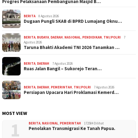
Progres Pelaksanaan Pembangunan Masjid B…
BERITA
8 Agustus 2026
Dugaan Pungli SKAB di BPRD Lumajang Oknu…
BERITA
,
BUDAYA
,
DAERAH
,
NASIONAL
,
PENDIDIKAN
,
TNI/POLRI
7
Agustus 2026
Taruna Bhakti Akademi TNI 2026 Tanamkan …
BERITA
,
DAERAH
7 Agustus 2026
Ruas Jalan Bangil – Sukorejo Teran…
BERITA
,
DAERAH
,
PEMERINTAH
,
TNI/POLRI
7 Agustus 2026
Persiapan Upacara Hari Proklamasi Kemerd…
MOST VIEW
1
BERITA
,
NASIONAL
,
PEMERINTAH
172584 Dilihat
Penolakan Transmigrasi Ke Tanah Papua.