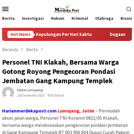
Loncat
Menu
ke
Mobile
konten
Berita
Investigasi
Hukum
Kriminal
Olahraga
Bisnis
a Kepulungan Per Hari Sabtu
Hot News
Dugaan Pungli SKAB di BPR
Beranda
Berita
Personel TNI Klakah, Bersama Warga
Gotong Royong Pengecoran Pondasi
Jembatan Gang Kampung Templek
Editor Lumajang
18 Desember 2023
876 Dilihat
Harianmerdekapost.com
Lumajang, Jatim
– Permudah
akses jalan warga, Personel TNI Koramil 0821/05 Klakah,
bersama warga melaksanakan pengecoran pondasi jembatan
di Gang Kampung Templek RT 001 RW 004 Dusun Curah Pakem