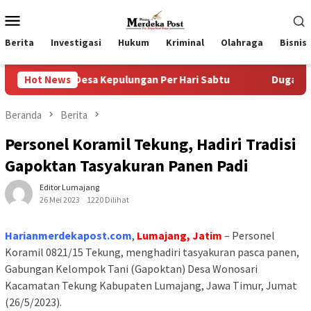
Loncat
Menu
ke
Mobile
konten
Berita
Investigasi
Hukum
Kriminal
Olahraga
Bisnis
 2 Desa Kepulungan Per Hari Sabtu
Hot News
Dugaan Pungli SKAB 
Beranda
Berita
Personel Koramil Tekung, Hadiri Tradisi
Gapoktan Tasyakuran Panen Padi
Editor Lumajang
26 Mei 2023
1220 Dilihat
Harianmerdekapost.com
,
Lumajang, Jatim
– Personel
Koramil 0821/15 Tekung, menghadiri tasyakuran pasca panen,
Gabungan Kelompok Tani (Gapoktan) Desa Wonosari
Kacamatan Tekung Kabupaten Lumajang, Jawa Timur, Jumat
(26/5/2023).