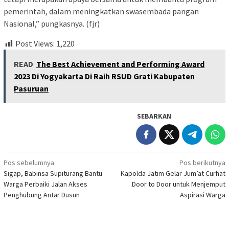
pemerintah, dalam meningkatkan swasembada pangan
Nasional,” pungkasnya. (fjr)
Post Views:
1,220
READ
The Best Achievement and Performing Award
2023 Di Yogyakarta Di Raih RSUD Grati Kabupaten
Pasuruan
SEBARKAN
Navigasi
Pos sebelumnya
Pos berikutnya
Sigap, Babinsa Supiturang Bantu
Kapolda Jatim Gelar Jum’at Curhat
pos
Warga Perbaiki Jalan Akses
Door to Door untuk Menjemput
Penghubung Antar Dusun
Aspirasi Warga