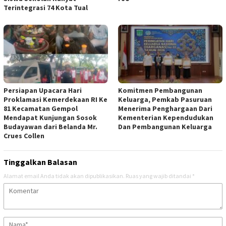
Terintegrasi 74 Kota Tual
Persiapan Upacara Hari
Komitmen Pembangunan
Proklamasi Kemerdekaan RI Ke
Keluarga, Pemkab Pasuruan
81 Kecamatan Gempol
Menerima Penghargaan Dari
Mendapat Kunjungan Sosok
Kementerian Kependudukan
Budayawan dari Belanda Mr.
Dan Pembangunan Keluarga
Crues Collen
Tinggalkan Balasan
Alamat email Anda tidak akan dipublikasikan.
Ruas yang wajib ditandai
*