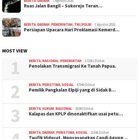
BERITA
,
DAERAH
7 Agustus 2026
Ruas Jalan Bangil – Sukorejo Teran…
BERITA
,
DAERAH
,
PEMERINTAH
,
TNI/POLRI
7 Agustus 2026
Persiapan Upacara Hari Proklamasi Kemerd…
MOST VIEW
1
BERITA
,
NASIONAL
,
PEMERINTAH
172581 Dilihat
Penolakan Transmigrasi Ke Tanah Papua.
2
BERITA
,
PERISTIWA
,
SOSIAL
47949 Dilihat
Pemilik Pangkalan Elpiji yang di Sidak B…
3
BERITA
,
HUKUM
,
NASIONAL
34249 Dilihat
Kalapas dan KPLP dinonaktifkan usai petu…
BERITA
,
DAERAH
,
PERISTIWA
,
SOSIAL
21546 Dilihat
Taufik Hidayat, Menyayangkan Candi Agung…