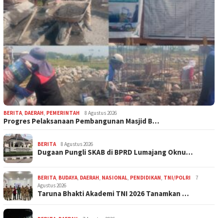
BERITA
,
DAERAH
,
PEMERINTAH
8 Agustus 2026
Progres Pelaksanaan Pembangunan Masjid B…
BERITA
8 Agustus 2026
Dugaan Pungli SKAB di BPRD Lumajang Oknu…
BERITA
,
BUDAYA
,
DAERAH
,
NASIONAL
,
PENDIDIKAN
,
TNI/POLRI
7
Agustus 2026
Taruna Bhakti Akademi TNI 2026 Tanamkan …