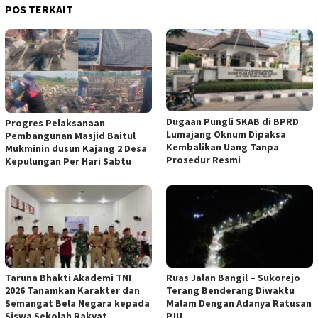
POS TERKAIT
Dugaan Pungli SKAB di BPRD
Progres Pelaksanaan
Lumajang Oknum Dipaksa
Pembangunan Masjid Baitul
Kembalikan Uang Tanpa
Mukminin dusun Kajang 2 Desa
Prosedur Resmi
Kepulungan Per Hari Sabtu
Taruna Bhakti Akademi TNI
Ruas Jalan Bangil – Sukorejo
2026 Tanamkan Karakter dan
Terang Benderang Diwaktu
Semangat Bela Negara kepada
Malam Dengan Adanya Ratusan
Siswa Sekolah Rakyat
PJU