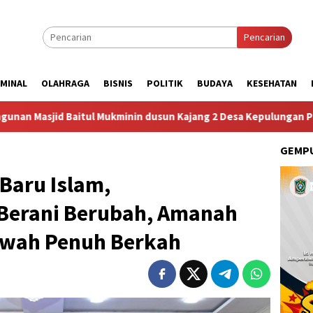
Pencarian
IMINAL
OLAHRAGA
BISNIS
POLITIK
BUDAYA
KESEHATAN
minin dusun Kajang 2 Desa Kepulungan Per Hari Sabtu
D
GEMPU
Baru Islam,
Berani Berubah, Amanah
uwah Penuh Berkah