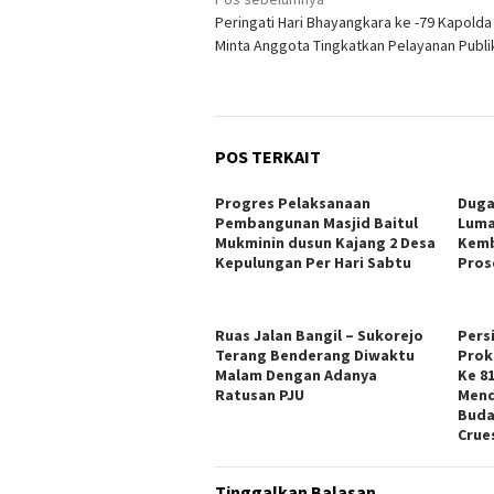
Navigasi
Peringati Hari Bhayangkara ke -79 Kapolda
pos
Minta Anggota Tingkatkan Pelayanan Publi
POS TERKAIT
Progres Pelaksanaan
Duga
Pembangunan Masjid Baitul
Luma
Mukminin dusun Kajang 2 Desa
Kemb
Kepulungan Per Hari Sabtu
Pros
Ruas Jalan Bangil – Sukorejo
Pers
Terang Benderang Diwaktu
Prok
Malam Dengan Adanya
Ke 8
Ratusan PJU
Mend
Buda
Crue
Tinggalkan Balasan