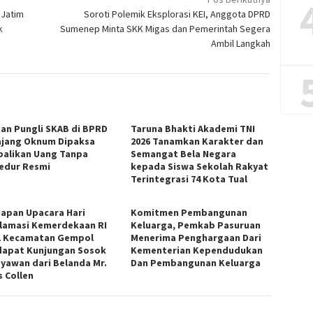
 Jatim
Soroti Polemik Eksplorasi KEI, Anggota DPRD
k
Sumenep Minta SKK Migas dan Pemerintah Segera
Ambil Langkah
an Pungli SKAB di BPRD
Taruna Bhakti Akademi TNI
jang Oknum Dipaksa
2026 Tanamkan Karakter dan
alikan Uang Tanpa
Semangat Bela Negara
edur Resmi
kepada Siswa Sekolah Rakyat
Terintegrasi 74 Kota Tual
iapan Upacara Hari
Komitmen Pembangunan
lamasi Kemerdekaan RI
Keluarga, Pemkab Pasuruan
1 Kecamatan Gempol
Menerima Penghargaan Dari
apat Kunjungan Sosok
Kementerian Kependudukan
yawan dari Belanda Mr.
Dan Pembangunan Keluarga
s Collen