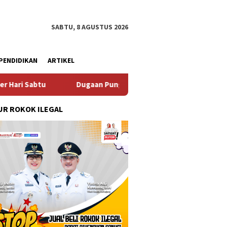
SABTU, 8 AGUSTUS 2026
PENDIDIKAN
ARTIKEL
ugaan Pungli SKAB di BPRD Lumajang Oknum Dipaksa Kembalikan
R ROKOK ILEGAL