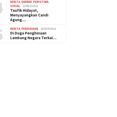
4
BERITA
,
DAERAH
,
PERISTIWA
,
SOSIAL
21546 Dilihat
Taufik Hidayat,
Menyayangkan Candi
Agung…
5
BERITA
,
PENDIDIKAN
18219 Dilihat
Di Duga Penghinaan
Lambang Negara Terkai…