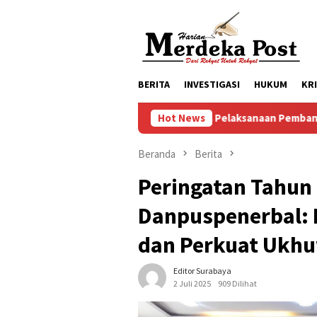
Loncat
ke
konten
BERITA
INVESTIGASI
HUKUM
KR
Progres Pelaksanaan Pembangunan Masjid Baitul Muk
Hot News
Beranda
Berita
Peringatan Tahun 
Danpuspenerbal: 
dan Perkuat Ukh
Editor Surabaya
2 Juli 2025
909 Dilihat