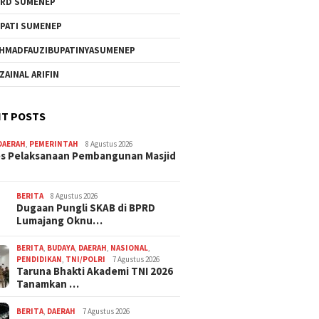
RD SUMENEP
PATI SUMENEP
HMADFAUZIBUPATINYASUMENEP
 ZAINAL ARIFIN
T POSTS
DAERAH
,
PEMERINTAH
8 Agustus 2026
s Pelaksanaan Pembangunan Masjid
BERITA
8 Agustus 2026
Dugaan Pungli SKAB di BPRD
Lumajang Oknu…
BERITA
,
BUDAYA
,
DAERAH
,
NASIONAL
,
PENDIDIKAN
,
TNI/POLRI
7 Agustus 2026
Taruna Bhakti Akademi TNI 2026
Tanamkan …
BERITA
,
DAERAH
7 Agustus 2026