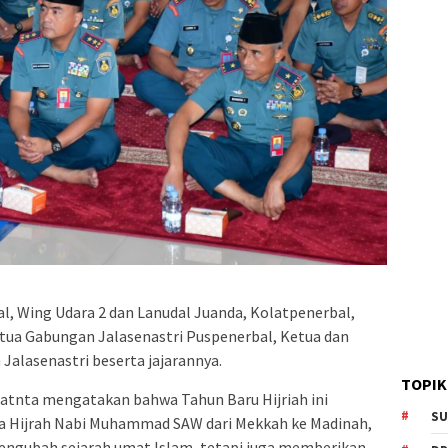
l, Wing Udara 2 dan Lanudal Juanda, Kolatpenerbal,
etua Gabungan Jalasenastri Puspenerbal, Ketua dan
 Jalasenastri beserta jajarannya.
TOPIK
nta mengatakan bahwa Tahun Baru Hijriah ini
SU
a Hijrah Nabi Muhammad SAW dari Mekkah ke Madinah,
mengubah sejarah umat Islam, tetapi juga memberikan