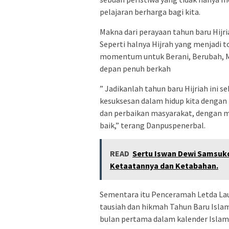
pelajaran berharga bagi kita.
Makna dari perayaan tahun baru Hijri
Seperti halnya Hijrah yang menjadi 
momentum untuk Berani, Berubah, 
depan penuh berkah
” Jadikanlah tahun baru Hijriah ini 
kesuksesan dalam hidup kita dengan
dan perbaikan masyarakat, dengan me
baik,” terang Danpuspenerbal.
READ
Sertu Iswan Dewi Samsukd
Ketaatannya dan Ketabahan.
Sementara itu Penceramah Letda Laut
tausiah dan hikmah Tahun Baru Isl
bulan pertama dalam kalender Islam