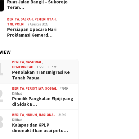
Ruas Jalan Bangil – Sukorejo
Teran…
BERITA
,
DAERAH
,
PEMERINTAH
,
TNI/POLRI
7 Agustus 2026
Persiapan Upacara Hari
Proklamasi Kemerd…
VIEW
1
BERITA
,
NASIONAL
,
PEMERINTAH
172581 Dilihat
Penolakan Transmigrasi Ke
Tanah Papua.
2
BERITA
,
PERISTIWA
,
SOSIAL
47949
Dilihat
Pemilik Pangkalan Elpiji yang
di Sidak B…
3
BERITA
,
HUKUM
,
NASIONAL
34249
Dilihat
Kalapas dan KPLP
dinonaktifkan usai petu…