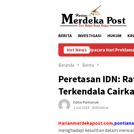
Loncat
ke
konten
BERITA
INVESTIGASI
HUKUM
KR
Persiapan Upacara Hari Proklamasi Kemerdekaan 
Hot News
Beranda
Berita
Peretasan IDN: R
Terkendala Cairk
Editor Pontianak
1 Juli 2024
828 Dilihat
Harianmerdekapost.com
,
pontiana
menghadapi kesulitan dalam mencair