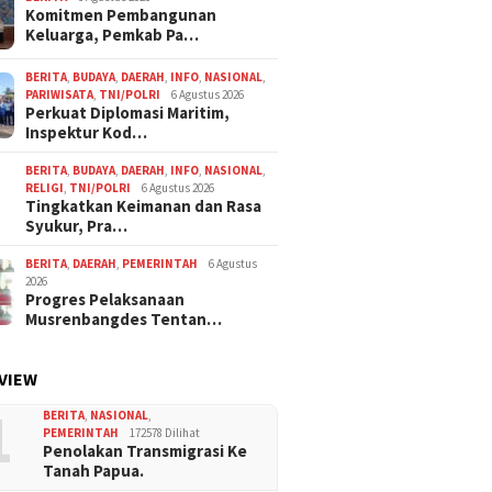
Komitmen Pembangunan
Keluarga, Pemkab Pa…
BERITA
,
BUDAYA
,
DAERAH
,
INFO
,
NASIONAL
,
PARIWISATA
,
TNI/POLRI
6 Agustus 2026
Perkuat Diplomasi Maritim,
Inspektur Kod…
BERITA
,
BUDAYA
,
DAERAH
,
INFO
,
NASIONAL
,
RELIGI
,
TNI/POLRI
6 Agustus 2026
Tingkatkan Keimanan dan Rasa
Syukur, Pra…
BERITA
,
DAERAH
,
PEMERINTAH
6 Agustus
2026
Progres Pelaksanaan
Musrenbangdes Tentan…
VIEW
1
BERITA
,
NASIONAL
,
PEMERINTAH
172578 Dilihat
Penolakan Transmigrasi Ke
Tanah Papua.