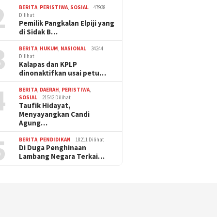
2
BERITA
,
PERISTIWA
,
SOSIAL
47938
Dilihat
Pemilik Pangkalan Elpiji yang
di Sidak B…
3
BERITA
,
HUKUM
,
NASIONAL
34244
Dilihat
Kalapas dan KPLP
dinonaktifkan usai petu…
4
BERITA
,
DAERAH
,
PERISTIWA
,
SOSIAL
21542 Dilihat
Taufik Hidayat,
Menyayangkan Candi
Agung…
5
BERITA
,
PENDIDIKAN
18211 Dilihat
Di Duga Penghinaan
Lambang Negara Terkai…