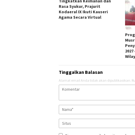
Tingkatkan Keimanan dan
Rasa Syukur, Prajurit
Kodaeral IX Ikuti Kauseri
Agama Secara Virtual
Prog
Musr
Peny
2027
Wila
Tinggalkan Balasan
Alamat email Anda tidak akan dipublikasikan.
Ru