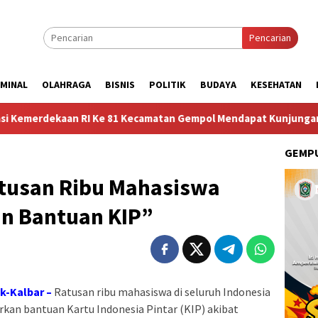
Pencarian
IMINAL
OLAHRAGA
BISNIS
POLITIK
BUDAYA
KESEHATAN
RI Ke 81 Kecamatan Gempol Mendapat Kunjungan Sosok Budayawan
GEMPU
atusan Ribu Mahasiswa
an Bantuan KIP”
k-Kalbar –
Ratusan ribu mahasiswa di seluruh Indonesia
kan bantuan Kartu Indonesia Pintar (KIP) akibat