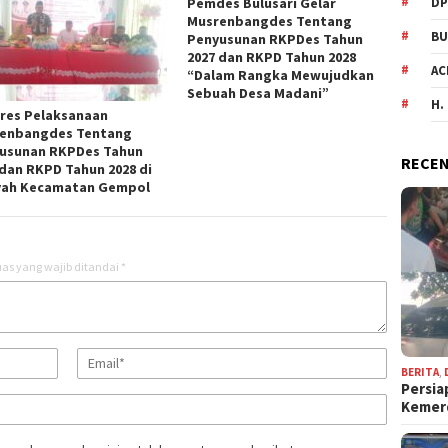
Pemdes Bulusari Gelar
DP
Musrenbangdes Tentang
BU
Penyusunan RKPDes Tahun
2027 dan RKPD Tahun 2028
AC
“Dalam Rangka Mewujudkan
Sebuah Desa Madani”
H.
res Pelaksanaan
enbangdes Tentang
usunan RKPDes Tahun
RECEN
 dan RKPD Tahun 2028 di
yah Kecamatan Gempol
as yang wajib ditandai
*
BERITA
,
Persia
Keme