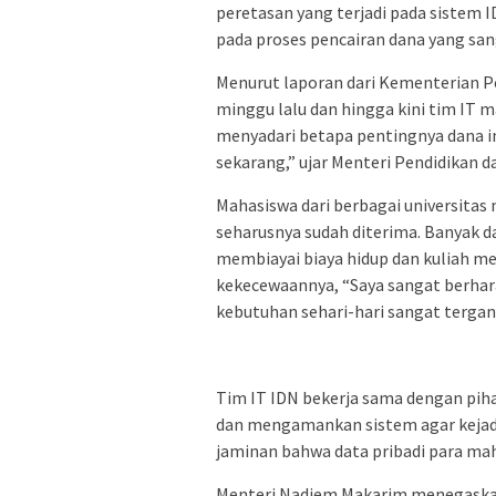
peretasan yang terjadi pada sistem 
pada proses pencairan dana yang san
Menurut laporan dari Kementerian Pe
minggu lalu dan hingga kini tim IT 
menyadari betapa pentingnya dana in
sekarang,” ujar Menteri Pendidikan 
Mahasiswa dari berbagai universita
seharusnya sudah diterima. Banyak 
membiayai biaya hidup dan kuliah m
kekecewaannya, “Saya sangat berhara
kebutuhan sehari-hari sangat tergan
Tim IT IDN bekerja sama dengan pih
dan mengamankan sistem agar kejadi
jaminan bahwa data pribadi para ma
Menteri Nadiem Makarim menegaska