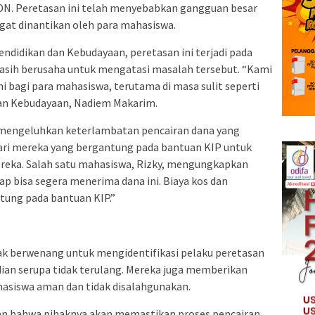
IDN. Peretasan ini telah menyebabkan gangguan besar
gat dinantikan oleh para mahasiswa.
ndidikan dan Kebudayaan, peretasan ini terjadi pada
masih berusaha untuk mengatasi masalah tersebut. “Kami
i bagi para mahasiswa, terutama di masa sulit seperti
dan Kebudayaan, Nadiem Makarim.
s mengeluhkan keterlambatan pencairan dana yang
dari mereka yang bergantung pada bantuan KIP untuk
ereka. Salah satu mahasiswa, Rizky, mengungkapkan
p bisa segera menerima dana ini. Biaya kos dan
tung pada bantuan KIP.”
ak berwenang untuk mengidentifikasi pelaku peretasan
an serupa tidak terulang. Mereka juga memberikan
hasiswa aman dan tidak disalahgunakan.
n bahwa pihaknya akan memastikan proses pencairan