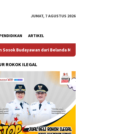
JUMAT, 7 AGUSTUS 2026
PENDIDIKAN
ARTIKEL
 dari Belanda Mr. Crues Collen
Komitmen Pembangunan 
R ROKOK ILEGAL