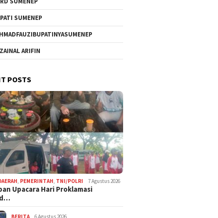
RD SUMENEP
PATI SUMENEP
HMADFAUZIBUPATINYASUMENEP
 ZAINAL ARIFIN
T POSTS
DAERAH
,
PEMERINTAH
,
TNI/POLRI
7 Agustus 2026
pan Upacara Hari Proklamasi
rd…
BERITA
6 Agustus 2026