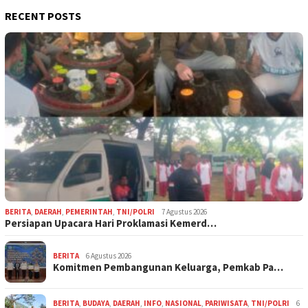
RECENT POSTS
BERITA
,
DAERAH
,
PEMERINTAH
,
TNI/POLRI
7 Agustus 2026
Persiapan Upacara Hari Proklamasi Kemerd…
BERITA
6 Agustus 2026
Komitmen Pembangunan Keluarga, Pemkab Pa…
BERITA
,
BUDAYA
,
DAERAH
,
INFO
,
NASIONAL
,
PARIWISATA
,
TNI/POLRI
6