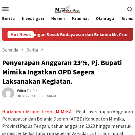
Loncat
Menu
ke
Mobile
konten
Berita
Investigasi
Hukum
Kriminal
Olahraga
Bisnis
unjungan Sosok Budayawan dari Belanda Mr. Crues Collen
Hot News
Beranda
Berita
Penyerapan Anggaran 23%, Pj. Bupati
Mimika Ingatkan OPD Segera
Laksanakan Kegiatan.
Editor Fakfak
30 Juli 2023
1396 Dilihat
Harianmerdekapost.com.,MIMIKA
– Realisasi serapan Anggaran
Pendapatan dan Belanja Daerah (APBD) Kabupaten Mimika,
Provinsi Papua Tengah, tahun anggaran 2023 hingga memasuki
semester kedua tahun ini sebesar 23% dari 5,1 triliun rupiah.