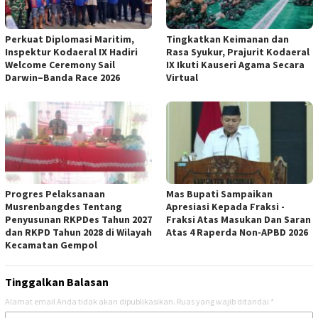
Perkuat Diplomasi Maritim,
Tingkatkan Keimanan dan
Inspektur Kodaeral IX Hadiri
Rasa Syukur, Prajurit Kodaeral
Welcome Ceremony Sail
IX Ikuti Kauseri Agama Secara
Darwin–Banda Race 2026
Virtual
Progres Pelaksanaan
Mas Bupati Sampaikan
Musrenbangdes Tentang
Apresiasi Kepada Fraksi -
Penyusunan RKPDes Tahun 2027
Fraksi Atas Masukan Dan Saran
dan RKPD Tahun 2028 di Wilayah
Atas 4 Raperda Non-APBD 2026
Kecamatan Gempol
Tinggalkan Balasan
Alamat email Anda tidak akan dipublikasikan.
Ruas yang wajib ditandai
*