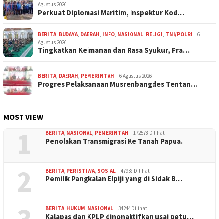
Agustus 2026
Perkuat Diplomasi Maritim, Inspektur Kod…
BERITA
,
BUDAYA
,
DAERAH
,
INFO
,
NASIONAL
,
RELIGI
,
TNI/POLRI
6
Agustus 2026
Tingkatkan Keimanan dan Rasa Syukur, Pra…
BERITA
,
DAERAH
,
PEMERINTAH
6 Agustus 2026
Progres Pelaksanaan Musrenbangdes Tentan…
MOST VIEW
1
BERITA
,
NASIONAL
,
PEMERINTAH
172578 Dilihat
Penolakan Transmigrasi Ke Tanah Papua.
2
BERITA
,
PERISTIWA
,
SOSIAL
47938 Dilihat
Pemilik Pangkalan Elpiji yang di Sidak B…
3
BERITA
,
HUKUM
,
NASIONAL
34244 Dilihat
Kalapas dan KPLP dinonaktifkan usai petu…