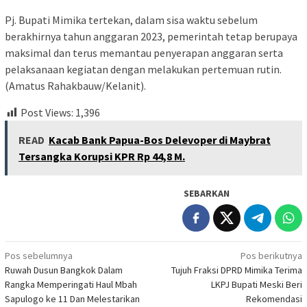
Pj. Bupati Mimika tertekan, dalam sisa waktu sebelum
berakhirnya tahun anggaran 2023, pemerintah tetap berupaya
maksimal dan terus memantau penyerapan anggaran serta
pelaksanaan kegiatan dengan melakukan pertemuan rutin.
(Amatus Rahakbauw/Kelanit).
Post Views:
1,396
READ
Kacab Bank Papua-Bos Delevoper di Maybrat
Tersangka Korupsi KPR Rp 44,8 M.
SEBARKAN
Navigasi
Pos sebelumnya
Pos berikutnya
Ruwah Dusun Bangkok Dalam
Tujuh Fraksi DPRD Mimika Terima
pos
Rangka Memperingati Haul Mbah
LKPJ Bupati Meski Beri
Sapulogo ke 11 Dan Melestarikan
Rekomendasi