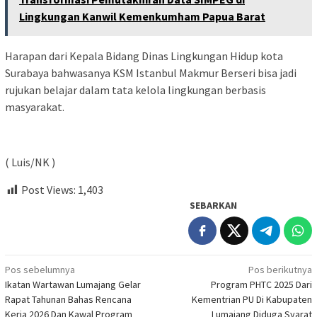
Lingkungan Kanwil Kemenkumham Papua Barat
Harapan dari Kepala Bidang Dinas Lingkungan Hidup kota
Surabaya bahwasanya KSM Istanbul Makmur Berseri bisa jadi
rujukan belajar dalam tata kelola lingkungan berbasis
masyarakat.
( Luis/NK )
Post Views:
1,403
SEBARKAN
Navigasi
Pos sebelumnya
Pos berikutnya
Ikatan Wartawan Lumajang Gelar
Program PHTC 2025 Dari
pos
Rapat Tahunan Bahas Rencana
Kementrian PU Di Kabupaten
Kerja 2026 Dan Kawal Program
Lumajang Diduga Syarat