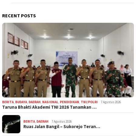
RECENT POSTS
BERITA
,
BUDAYA
,
DAERAH
,
NASIONAL
,
PENDIDIKAN
,
TNI/POLRI
7 Agustus 2026
Taruna Bhakti Akademi TNI 2026 Tanamkan …
BERITA
,
DAERAH
7 Agustus 2026
Ruas Jalan Bangil – Sukorejo Teran…