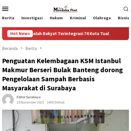
Loncat
Menu
ke
Mobile
konten
Berita
Investigasi
Hukum
Kriminal
Olahraga
Bisnis
kyat Terintegrasi 74 Kota Tual
Hot News
Ruas Jalan Bangil – Suk
Beranda
Berita
Penguatan Kelembagaan KSM Istanbul
Makmur Berseri Bulak Banteng dorong
Pengelolaan Sampah Berbasis
Masyarakat di Surabaya
Editor Surabaya
15 November 2025
1403 Dilihat