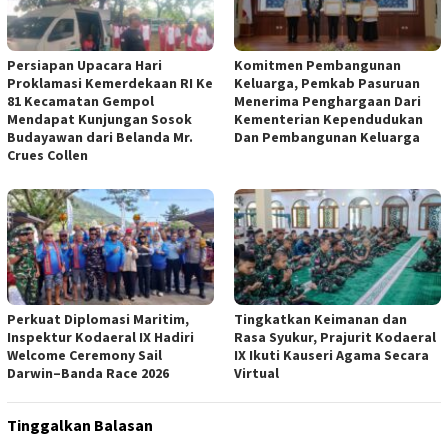
Persiapan Upacara Hari
Komitmen Pembangunan
Proklamasi Kemerdekaan RI Ke
Keluarga, Pemkab Pasuruan
81 Kecamatan Gempol
Menerima Penghargaan Dari
Mendapat Kunjungan Sosok
Kementerian Kependudukan
Budayawan dari Belanda Mr.
Dan Pembangunan Keluarga
Crues Collen
Perkuat Diplomasi Maritim,
Tingkatkan Keimanan dan
Inspektur Kodaeral IX Hadiri
Rasa Syukur, Prajurit Kodaeral
Welcome Ceremony Sail
IX Ikuti Kauseri Agama Secara
Darwin–Banda Race 2026
Virtual
Tinggalkan Balasan