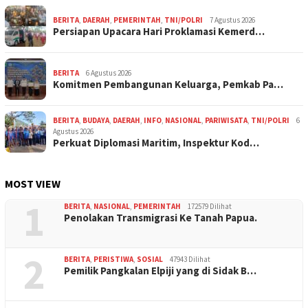
BERITA
,
DAERAH
,
PEMERINTAH
,
TNI/POLRI
7 Agustus 2026
Persiapan Upacara Hari Proklamasi Kemerd…
BERITA
6 Agustus 2026
Komitmen Pembangunan Keluarga, Pemkab Pa…
BERITA
,
BUDAYA
,
DAERAH
,
INFO
,
NASIONAL
,
PARIWISATA
,
TNI/POLRI
6
Agustus 2026
Perkuat Diplomasi Maritim, Inspektur Kod…
MOST VIEW
1
BERITA
,
NASIONAL
,
PEMERINTAH
172579 Dilihat
Penolakan Transmigrasi Ke Tanah Papua.
2
BERITA
,
PERISTIWA
,
SOSIAL
47943 Dilihat
Pemilik Pangkalan Elpiji yang di Sidak B…