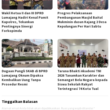
Wakil Ketua II dan III DPRD
Progres Pelaksanaan
Lumajang Hadiri Kenal Pamit
Pembangunan Masjid Baitul
Kapolres, Tekankan
Mukminin dusun Kajang 2 Desa
Pentingnya Sinergi
Kepulungan Per Hari Sabtu
Forkopimda
Dugaan Pungli SKAB di BPRD
Taruna Bhakti Akademi TNI
Lumajang Oknum Dipaksa
2026 Tanamkan Karakter dan
Kembalikan Uang Tanpa
Semangat Bela Negara kepada
Prosedur Resmi
Siswa Sekolah Rakyat
Terintegrasi 74 Kota Tual
Tinggalkan Balasan
Alamat email Anda tidak akan dipublikasikan.
Ruas yang wajib ditandai
*