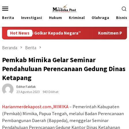
Loncat
Menu
ke
Mobile
konten
Berita
Investigasi
Hukum
Kriminal
Olahraga
Bisnis
i Golkar Kepada Negara”
Hot News
Komitmen Pemkab Pasuruan Men
Beranda
Berita
Pemkab Mimika Gelar Seminar
Pendahuluan Perencanaan Gedung Dinas
Ketapang
Editor Fakfak
23 Agustus 2023
943 Dilihat
Harianmerdekapost.com.,MIMIKA
– Pemerintah Kabupaten
(Pemkab) Mimika, Papua Tengah, melalui Badan Perencanaan
Pembangunan Daerah (Bappeda), menggelar Seminar
Pendahuluan Perencanaan Gedung Kantor Dinas Ketahanan