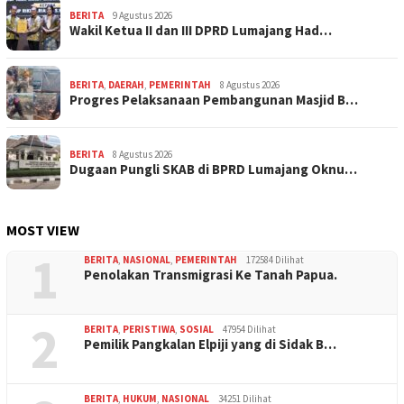
BERITA
9 Agustus 2026
Wakil Ketua II dan III DPRD Lumajang Had…
BERITA
,
DAERAH
,
PEMERINTAH
8 Agustus 2026
Progres Pelaksanaan Pembangunan Masjid B…
BERITA
8 Agustus 2026
Dugaan Pungli SKAB di BPRD Lumajang Oknu…
MOST VIEW
1
BERITA
,
NASIONAL
,
PEMERINTAH
172584 Dilihat
Penolakan Transmigrasi Ke Tanah Papua.
2
BERITA
,
PERISTIWA
,
SOSIAL
47954 Dilihat
Pemilik Pangkalan Elpiji yang di Sidak B…
BERITA
,
HUKUM
,
NASIONAL
34251 Dilihat