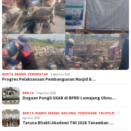
BERITA
,
DAERAH
,
PEMERINTAH
8 Agustus 2026
Progres Pelaksanaan Pembangunan Masjid B…
BERITA
8 Agustus 2026
Dugaan Pungli SKAB di BPRD Lumajang Oknu…
BERITA
,
BUDAYA
,
DAERAH
,
NASIONAL
,
PENDIDIKAN
,
TNI/POLRI
7
Agustus 2026
Taruna Bhakti Akademi TNI 2026 Tanamkan …