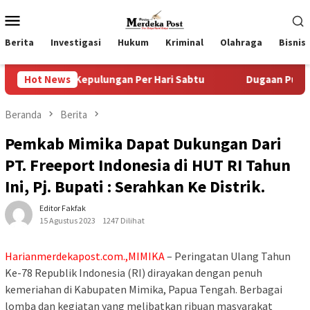
Loncat
Menu
ke
Mobile
konten
Berita
Investigasi
Hukum
Kriminal
Olahraga
Bisnis
a Kepulungan Per Hari Sabtu
Hot News
Dugaan Pungli SKAB di BP
Beranda
Berita
Pemkab Mimika Dapat Dukungan Dari
PT. Freeport Indonesia di HUT RI Tahun
Ini, Pj. Bupati : Serahkan Ke Distrik.
Editor Fakfak
15 Agustus 2023
1247 Dilihat
Harianmerdekapost.com.,MIMIKA
– Peringatan Ulang Tahun
Ke-78 Republik Indonesia (RI) dirayakan dengan penuh
kemeriahan di Kabupaten Mimika, Papua Tengah. Berbagai
lomba dan kegiatan yang melibatkan ribuan masyarakat