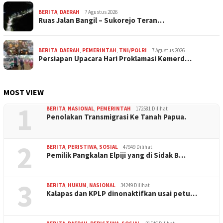
BERITA
,
DAERAH
7 Agustus 2026
Ruas Jalan Bangil – Sukorejo Teran…
BERITA
,
DAERAH
,
PEMERINTAH
,
TNI/POLRI
7 Agustus 2026
Persiapan Upacara Hari Proklamasi Kemerd…
MOST VIEW
1
BERITA
,
NASIONAL
,
PEMERINTAH
172581 Dilihat
Penolakan Transmigrasi Ke Tanah Papua.
2
BERITA
,
PERISTIWA
,
SOSIAL
47949 Dilihat
Pemilik Pangkalan Elpiji yang di Sidak B…
3
BERITA
,
HUKUM
,
NASIONAL
34249 Dilihat
Kalapas dan KPLP dinonaktifkan usai petu…