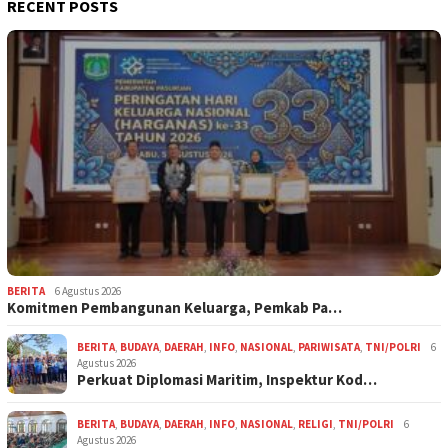
RECENT POSTS
BERITA
6 Agustus 2026
Komitmen Pembangunan Keluarga, Pemkab Pa…
BERITA
,
BUDAYA
,
DAERAH
,
INFO
,
NASIONAL
,
PARIWISATA
,
TNI/POLRI
6
Agustus 2026
Perkuat Diplomasi Maritim, Inspektur Kod…
BERITA
,
BUDAYA
,
DAERAH
,
INFO
,
NASIONAL
,
RELIGI
,
TNI/POLRI
6
Agustus 2026