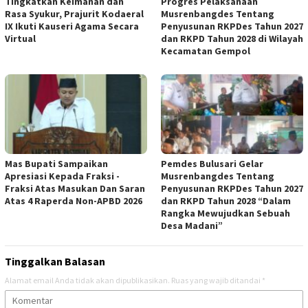
Tingkatkan Keimanan dan
Progres Pelaksanaan
Rasa Syukur, Prajurit Kodaeral
Musrenbangdes Tentang
IX Ikuti Kauseri Agama Secara
Penyusunan RKPDes Tahun 2027
Virtual
dan RKPD Tahun 2028 di Wilayah
Kecamatan Gempol
Mas Bupati Sampaikan
Pemdes Bulusari Gelar
Apresiasi Kepada Fraksi -
Musrenbangdes Tentang
Fraksi Atas Masukan Dan Saran
Penyusunan RKPDes Tahun 2027
Atas 4 Raperda Non-APBD 2026
dan RKPD Tahun 2028 “Dalam
Rangka Mewujudkan Sebuah
Desa Madani”
Tinggalkan Balasan
Alamat email Anda tidak akan dipublikasikan.
Ruas yang wajib ditandai
*