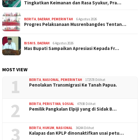
Tingkatkan Keimanan dan Rasa Syukur, Pra…
BERITA
,
DAERAH
,
PEMERINTAH
6 Agustus 2026
Progres Pelaksanaan Musrenbangdes Tentan…
BISNIS
,
DAERAH
6 Agustus 2026
Mas Bupati Sampaikan Apresiasi Kepada Fr…
MOST VIEW
1
BERITA
,
NASIONAL
,
PEMERINTAH
172578 Dilihat
Penolakan Transmigrasi Ke Tanah Papua.
2
BERITA
,
PERISTIWA
,
SOSIAL
47938 Dilihat
Pemilik Pangkalan Elpiji yang di Sidak B…
3
BERITA
,
HUKUM
,
NASIONAL
34244 Dilihat
Kalapas dan KPLP dinonaktifkan usai petu…