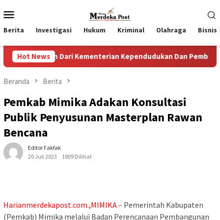
Loncat
Menu
ke
Mobile
konten
Berita
Investigasi
Hukum
Kriminal
Olahraga
Bisnis
aan Dari Kementerian Kependudukan Dan Pembangunan Keluar
Hot News
Beranda
Berita
Pemkab Mimika Adakan Konsultasi
Publik Penyusunan Masterplan Rawan
Bencana
Editor Fakfak
20 Juli 2023
1809 Dilihat
Harianmerdekapost.com.,MIMIKA
– Pemerintah Kabupaten
(Pemkab) Mimika melalui Badan Perencanaan Pembangunan