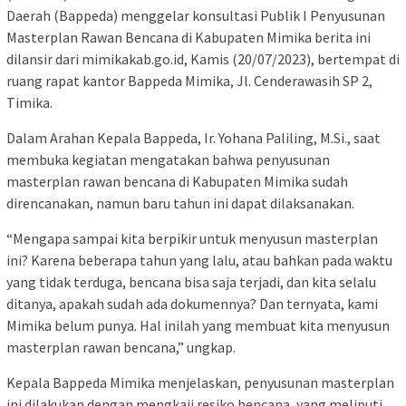
Daerah (Bappeda) menggelar konsultasi Publik I Penyusunan
Masterplan Rawan Bencana di Kabupaten Mimika berita ini
dilansir dari mimikakab.go.id, Kamis (20/07/2023), bertempat di
ruang rapat kantor Bappeda Mimika, Jl. Cenderawasih SP 2,
Timika.
Dalam Arahan Kepala Bappeda, Ir. Yohana Paliling, M.Si., saat
membuka kegiatan mengatakan bahwa penyusunan
masterplan rawan bencana di Kabupaten Mimika sudah
direncanakan, namun baru tahun ini dapat dilaksanakan.
“Mengapa sampai kita berpikir untuk menyusun masterplan
ini? Karena beberapa tahun yang lalu, atau bahkan pada waktu
yang tidak terduga, bencana bisa saja terjadi, dan kita selalu
ditanya, apakah sudah ada dokumennya? Dan ternyata, kami
Mimika belum punya. Hal inilah yang membuat kita menyusun
masterplan rawan bencana,” ungkap.
Kepala Bappeda Mimika menjelaskan, penyusunan masterplan
ini dilakukan dengan mengkaji resiko bencana, yang meliputi