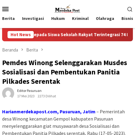
Loncat
Menu
ke
Mobile
konten
Berita
Investigasi
Hukum
Kriminal
Olahraga
Bisnis
a kepada Siswa Sekolah Rakyat Terintegrasi 74 Kota Tual
Hot News
Beranda
Berita
Pemdes Winong Selenggarakan Musdes
Sosialisasi dan Pembentukan Panitia
Pilkades Serentak
Editor Pasuruan
17 Mei 2023
2273 Dilihat
Harianmerdekapost.com, Pasuruan, Jatim
– Pemerintah
desa Winong kecamatan Gempol kabupaten Pasuruan
menyelenggarakan giat musyawarah desa Sosialisasi dan
Pembentukan Panitia Pilkades serentak, Rabu (17-05-2023).