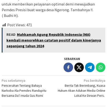
untuk memberikan pelayanan optimal demi mewujudkan
Pemdes Presisi buat warga desa Ngerong. Tambahnya !!.
( Budhi H).
Post Views:
471
READ
Mahkamah Agung Republik Indonesia (MA)
kembali menorehkan catatan positif dalam kinerjanya
sepanjang tahun 2024
SEBARKAN
Navigasi
Pos sebelumnya
Pos berikutnya
Pencerahan Tentang Bahaya
Berita Tak Berimbang, Kuasa
pos
Narkoba Ala Pemdes Randupitu
Hukum Akan Adukan Media Online
Bersama Da’i muda Gus Romi
Lokal Ke Dewan Pers.