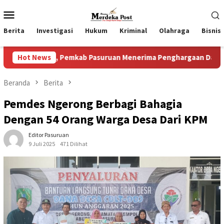
Loncat
Menu
ke
Mobile
konten
Berita
Investigasi
Hukum
Kriminal
Olahraga
Bisnis
Pemkab Pasuruan Menerima Penghargaan Dari Kementerian Ke
Hot News
Beranda
Berita
Pemdes Ngerong Berbagi Bahagia
Dengan 54 Orang Warga Desa Dari KPM
Editor Pasuruan
9 Juli 2025
471 Dilihat