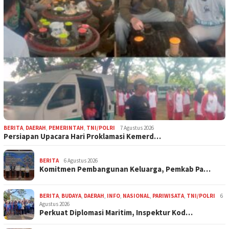
BERITA
,
DAERAH
,
PEMERINTAH
,
TNI/POLRI
7 Agustus 2026
Persiapan Upacara Hari Proklamasi Kemerd…
BERITA
6 Agustus 2026
Komitmen Pembangunan Keluarga, Pemkab Pa…
BERITA
,
BUDAYA
,
DAERAH
,
INFO
,
NASIONAL
,
PARIWISATA
,
TNI/POLRI
6
Agustus 2026
Perkuat Diplomasi Maritim, Inspektur Kod…