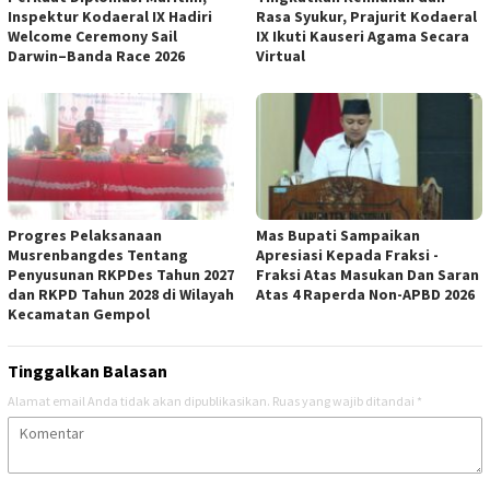
Inspektur Kodaeral IX Hadiri
Rasa Syukur, Prajurit Kodaeral
Welcome Ceremony Sail
IX Ikuti Kauseri Agama Secara
Darwin–Banda Race 2026
Virtual
Progres Pelaksanaan
Mas Bupati Sampaikan
Musrenbangdes Tentang
Apresiasi Kepada Fraksi -
Penyusunan RKPDes Tahun 2027
Fraksi Atas Masukan Dan Saran
dan RKPD Tahun 2028 di Wilayah
Atas 4 Raperda Non-APBD 2026
Kecamatan Gempol
Tinggalkan Balasan
Alamat email Anda tidak akan dipublikasikan.
Ruas yang wajib ditandai
*