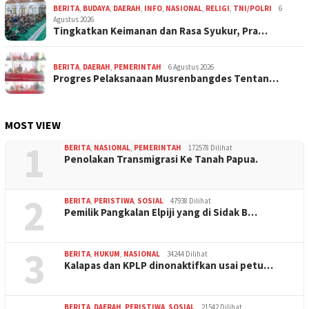
BERITA
,
BUDAYA
,
DAERAH
,
INFO
,
NASIONAL
,
RELIGI
,
TNI/POLRI
6
Agustus 2026
Tingkatkan Keimanan dan Rasa Syukur, Pra…
BERITA
,
DAERAH
,
PEMERINTAH
6 Agustus 2026
Progres Pelaksanaan Musrenbangdes Tentan…
MOST VIEW
1
BERITA
,
NASIONAL
,
PEMERINTAH
172578 Dilihat
Penolakan Transmigrasi Ke Tanah Papua.
2
BERITA
,
PERISTIWA
,
SOSIAL
47938 Dilihat
Pemilik Pangkalan Elpiji yang di Sidak B…
3
BERITA
,
HUKUM
,
NASIONAL
34244 Dilihat
Kalapas dan KPLP dinonaktifkan usai petu…
BERITA
,
DAERAH
,
PERISTIWA
,
SOSIAL
21542 Dilihat