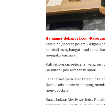
Harianmerdekapost.com-Pasurua
Pasuruan ,setelah polemik dugaan p
kembali menghangat, tapi bukan ka
mengaku wartawan.
Kali ini, dugaan pelecehan yang se
mendadak jadi sorotan kembali.
Sebenarnya persoalan tersebut telah s
Namun ada pemberitaan yang mendad
menyudutkan.
Kuasa hukum Alw, Erwin Indra Prase
tersebut, bahkan disinyalir bukan u