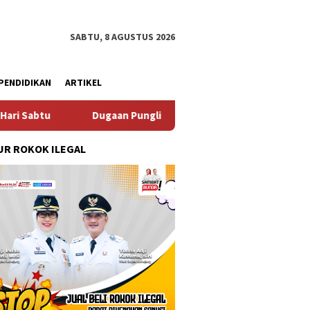
SABTU, 8 AGUSTUS 2026
PENDIDIKAN
ARTIKEL
aan Pungli SKAB di BPRD Lumajang Oknum Dipaksa Kembalikan U
R ROKOK ILEGAL