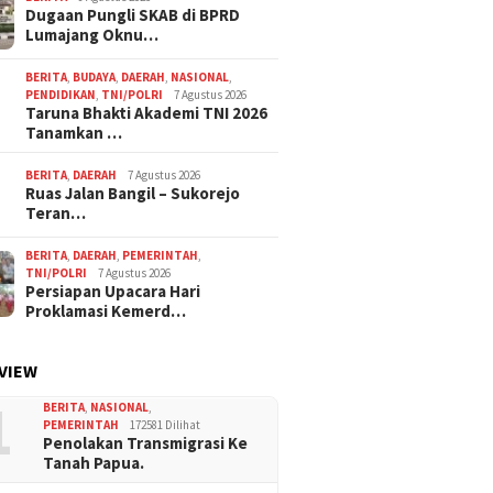
Dugaan Pungli SKAB di BPRD
Lumajang Oknu…
BERITA
,
BUDAYA
,
DAERAH
,
NASIONAL
,
PENDIDIKAN
,
TNI/POLRI
7 Agustus 2026
Taruna Bhakti Akademi TNI 2026
Tanamkan …
BERITA
,
DAERAH
7 Agustus 2026
Ruas Jalan Bangil – Sukorejo
Teran…
BERITA
,
DAERAH
,
PEMERINTAH
,
TNI/POLRI
7 Agustus 2026
Persiapan Upacara Hari
Proklamasi Kemerd…
VIEW
1
BERITA
,
NASIONAL
,
PEMERINTAH
172581 Dilihat
Penolakan Transmigrasi Ke
Tanah Papua.