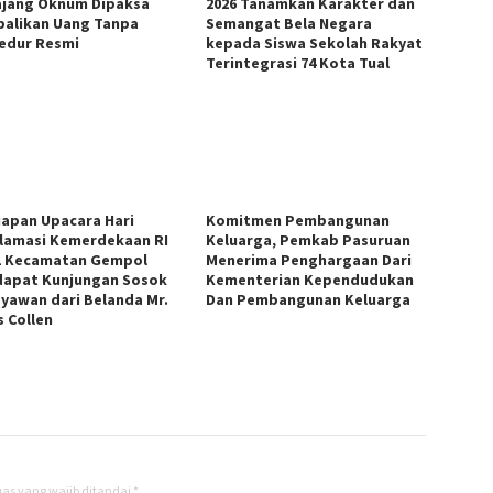
jang Oknum Dipaksa
2026 Tanamkan Karakter dan
alikan Uang Tanpa
Semangat Bela Negara
edur Resmi
kepada Siswa Sekolah Rakyat
Terintegrasi 74 Kota Tual
iapan Upacara Hari
Komitmen Pembangunan
lamasi Kemerdekaan RI
Keluarga, Pemkab Pasuruan
1 Kecamatan Gempol
Menerima Penghargaan Dari
apat Kunjungan Sosok
Kementerian Kependudukan
yawan dari Belanda Mr.
Dan Pembangunan Keluarga
s Collen
as yang wajib ditandai
*