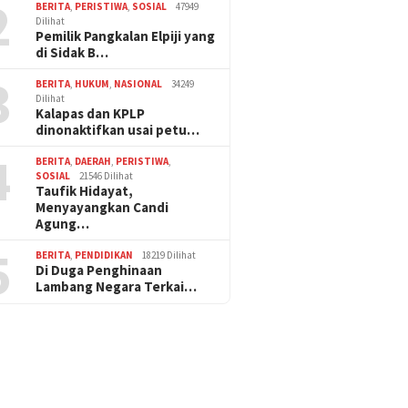
2
BERITA
,
PERISTIWA
,
SOSIAL
47949
Dilihat
Pemilik Pangkalan Elpiji yang
di Sidak B…
3
BERITA
,
HUKUM
,
NASIONAL
34249
Dilihat
Kalapas dan KPLP
dinonaktifkan usai petu…
4
BERITA
,
DAERAH
,
PERISTIWA
,
SOSIAL
21546 Dilihat
Taufik Hidayat,
Menyayangkan Candi
Agung…
5
BERITA
,
PENDIDIKAN
18219 Dilihat
Di Duga Penghinaan
Lambang Negara Terkai…