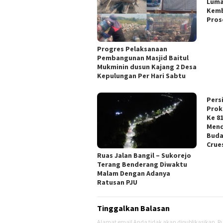
Luma
Kemb
Pros
Progres Pelaksanaan
Pembangunan Masjid Baitul
Mukminin dusun Kajang 2 Desa
Kepulungan Per Hari Sabtu
Pers
Prok
Ke 8
Mend
Buda
Crue
Ruas Jalan Bangil – Sukorejo
Terang Benderang Diwaktu
Malam Dengan Adanya
Ratusan PJU
Tinggalkan Balasan
Alamat email Anda tidak akan dipublikasikan.
Ru