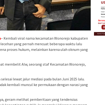
n
– Kembali viral nama kecamatan Wonorejo kabupaten
elecehan yang pernah mencuat beberapa waktu lalu
rena proses hukum, melainkan karena ulah oknum yang
mpat membelit Alw, seorang staf Kecamatan Wonorejo,
elesai lewat jalur mediasi pada bulan Juni 2025 lalu.
ak kembali muncul ke permukaan dengan narasi yang
tya, geram melihat pemberitaan yang tendensius
ntuk kepentingan publik. Ia mengakui kliennya memang