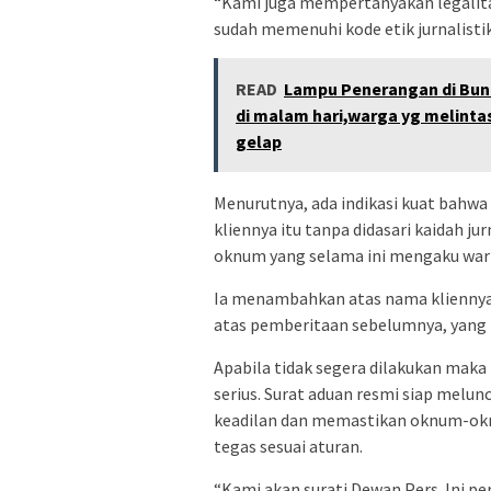
“Kami juga mempertanyakan legalit
sudah memenuhi kode etik jurnalisti
READ
Lampu Penerangan di Bun
di malam hari,warga yg melinta
gelap
Menurutnya, ada indikasi kuat bah
kliennya itu tanpa didasari kaidah ju
oknum yang selama ini mengaku war
Ia menambahkan atas nama kliennya i
atas pemberitaan sebelumnya, yang
Apabila tidak segera dilakukan mak
serius. Surat aduan resmi siap melun
keadilan dan memastikan oknum-oknu
tegas sesuai aturan.
“Kami akan surati Dewan Pers. Ini pe