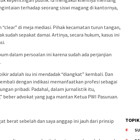
gintaian terhadap seorang siswi magang di kantornya,
 “clear” di meja mediasi. Pihak kecamatan turun tangan,
hak sudah sepakat damai. Artinya, secara hukum, kasus ini
si.
ukum dalam persoalan ini karena sudah ada perjanjian
.
pikir adalah isu ini mendadak “diangkat” kembali. Dan
t kembali dengan indikasi memanfaatkan profesi sebagai
an pribadi. Padahal, dalam jurnalistik itu,
,” beber advokat yang juga mantan Ketua PWI Pasuruan.
TOPIK
at berat sebelah dan saya anggap ini jauh dari prinsip
SU