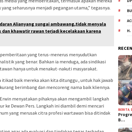
as media yang memberitakan, termasuk apakah mereka
DP
k yang seharusnya menjadi pegangan utama,” tegasnya.
BU
AC
daran Alianyang sungai ambawang,tidak menyala
s dan khawatir rawan terjadi kecelakaan karena
H.
RECEN
wa pemberitaan yang terus-menerus menyudutkan
rnalistik yang benar. Bahkan ia menduga, ada sindikasi
tawan hanya untuk menakut-nakuti masyarakat.
tikad baik mereka akan kita ditunggu , untuk hak jawab
 kurang berimbang dan mencoreng nama baik kliennya.
a Erwin menyatakan pihaknya akan mengambil langkah
cur ke Dewan Pers. Langkah ini diambil demi mencari
BERITA
,
m yang merusak citra profesi wartawan bisa ditindak
Progre
B…
nting agar ada evaluasi dan tindakan tegas terhadap