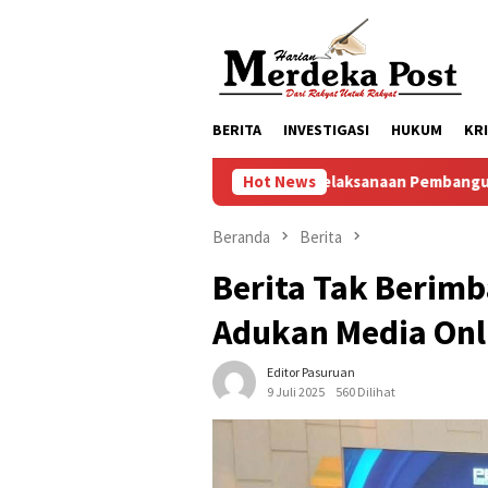
Loncat
ke
konten
BERITA
INVESTIGASI
HUKUM
KR
Progres Pelaksanaan Pembangunan Masjid Baitul Mukmi
Hot News
Beranda
Berita
Berita Tak Berim
Adukan Media Onl
Editor Pasuruan
9 Juli 2025
560 Dilihat