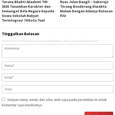
Taruna Bhakti Akademi TNI
Ruas Jalan Bangil – Sukorejo
2026 Tanamkan Karakter dan
Terang Benderang Diwaktu
Semangat Bela Negara kepada
Malam Dengan Adanya Ratusan
Siswa Sekolah Rakyat
PJU
Terintegrasi 74 Kota Tual
Tinggalkan Balasan
Alamat email Anda tidak akan dipublikasikan.
Ruas yang wajib ditandai
*
Simpan nama, email, dan situs web saya pada peramban ini untuk
komentar saya berikutnya.