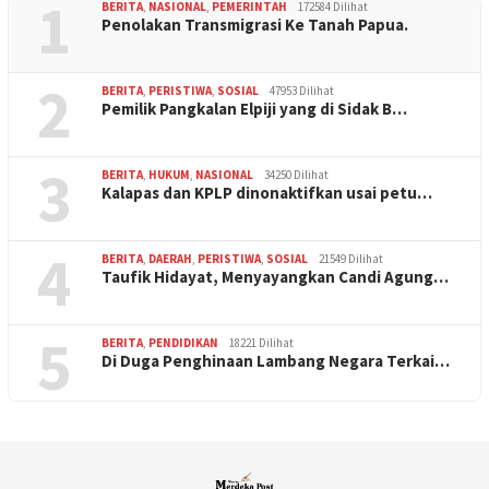
1
BERITA
,
NASIONAL
,
PEMERINTAH
172584 Dilihat
Penolakan Transmigrasi Ke Tanah Papua.
2
BERITA
,
PERISTIWA
,
SOSIAL
47953 Dilihat
Pemilik Pangkalan Elpiji yang di Sidak B…
3
BERITA
,
HUKUM
,
NASIONAL
34250 Dilihat
Kalapas dan KPLP dinonaktifkan usai petu…
4
BERITA
,
DAERAH
,
PERISTIWA
,
SOSIAL
21549 Dilihat
Taufik Hidayat, Menyayangkan Candi Agung…
5
BERITA
,
PENDIDIKAN
18221 Dilihat
Di Duga Penghinaan Lambang Negara Terkai…