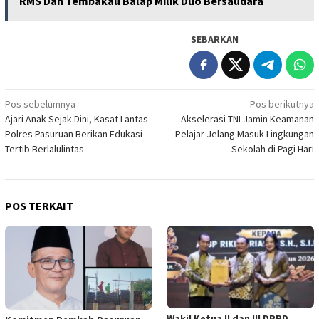
RMS Dan Tembakau Balap Milik Duo Bersaudara
SEBARKAN
Navigasi
Pos sebelumnya
Pos berikutnya
Ajari Anak Sejak Dini, Kasat Lantas
Akselerasi TNI Jamin Keamanan
pos
Polres Pasuruan Berikan Edukasi
Pelajar Jelang Masuk Lingkungan
Tertib Berlalulintas
Sekolah di Pagi Hari
POS TERKAIT
Wakil Ketua II dan III DPRD