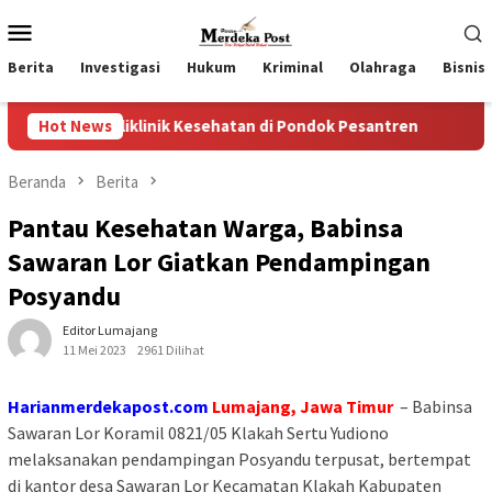
Loncat
Menu
ke
Mobile
konten
Berita
Investigasi
Hukum
Kriminal
Olahraga
Bisnis
klinik Kesehatan di Pondok Pesantren
Hot News
Wakil Ketua II d
Beranda
Berita
Pantau Kesehatan Warga, Babinsa
Sawaran Lor Giatkan Pendampingan
Posyandu
Editor Lumajang
11 Mei 2023
2961 Dilihat
Harianmerdekapost.com
Lumajang, Jawa Timur
– Babinsa
Sawaran Lor Koramil 0821/05 Klakah Sertu Yudiono
melaksanakan pendampingan Posyandu terpusat, bertempat
di kantor desa Sawaran Lor Kecamatan Klakah Kabupaten