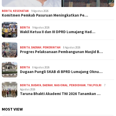
BERITA
,
KESEHATAN
9 Agustus 2026
Komitmen Pemkab Pasuruan Meningkatkan Pe…
BERITA
9 Agustus 2026
Wakil Ketua II dan III DPRD Lumajang Had…
BERITA
,
DAERAH
,
PEMERINTAH
8 Agustus 2026
Progres Pelaksanaan Pembangunan Masjid B…
BERITA
8 Agustus 2026
Dugaan Pungli SKAB di BPRD Lumajang Oknu…
BERITA
,
BUDAYA
,
DAERAH
,
NASIONAL
,
PENDIDIKAN
,
TNI/POLRI
7
Agustus 2026
Taruna Bhakti Akademi TNI 2026 Tanamkan …
MOST VIEW