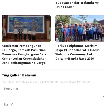
Budayawan dari Belanda Mr.
Crues Collen
Komitmen Pembangunan
Perkuat Diplomasi Maritim,
Keluarga, Pemkab Pasuruan
Inspektur Kodaeral IX Hadiri
Menerima Penghargaan Dari
Welcome Ceremony Sail
Kementerian Kependudukan
Darwin–Banda Race 2026
Dan Pembangunan Keluarga
Tinggalkan Balasan
Alamat email Anda tidak akan dipublikasikan.
Ruas yang wajib ditandai
*