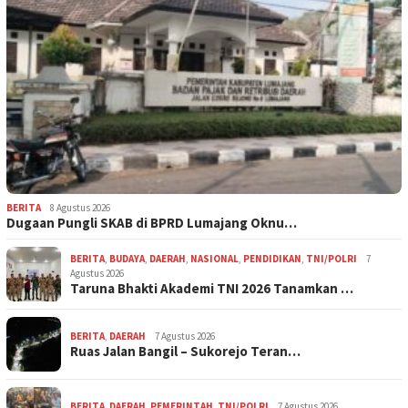
BERITA
8 Agustus 2026
Dugaan Pungli SKAB di BPRD Lumajang Oknu…
BERITA
,
BUDAYA
,
DAERAH
,
NASIONAL
,
PENDIDIKAN
,
TNI/POLRI
7
Agustus 2026
Taruna Bhakti Akademi TNI 2026 Tanamkan …
BERITA
,
DAERAH
7 Agustus 2026
Ruas Jalan Bangil – Sukorejo Teran…
BERITA
,
DAERAH
,
PEMERINTAH
,
TNI/POLRI
7 Agustus 2026