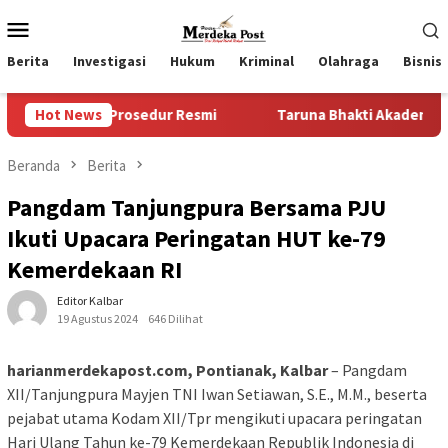
Loncat
Menu
ke
Mobile
konten
Berita
Investigasi
Hukum
Kriminal
Olahraga
Bisnis
pa Prosedur Resmi
Hot News
Taruna Bhakti Akademi TNI 2026 Tanam
Beranda
Berita
Pangdam Tanjungpura Bersama PJU
Ikuti Upacara Peringatan HUT ke-79
Kemerdekaan RI
Editor Kalbar
19 Agustus 2024
646 Dilihat
harianmerdekapost.com, Pontianak, Kalbar
– Pangdam
XII/Tanjungpura Mayjen TNI Iwan Setiawan, S.E., M.M., beserta
pejabat utama Kodam XII/Tpr mengikuti upacara peringatan
Hari Ulang Tahun ke-79 Kemerdekaan Republik Indonesia di