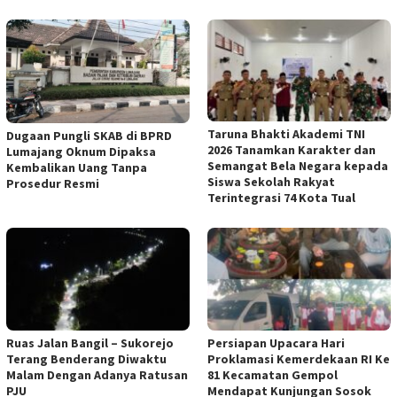
Taruna Bhakti Akademi TNI
Dugaan Pungli SKAB di BPRD
2026 Tanamkan Karakter dan
Lumajang Oknum Dipaksa
Semangat Bela Negara kepada
Kembalikan Uang Tanpa
Siswa Sekolah Rakyat
Prosedur Resmi
Terintegrasi 74 Kota Tual
Ruas Jalan Bangil – Sukorejo
Persiapan Upacara Hari
Terang Benderang Diwaktu
Proklamasi Kemerdekaan RI Ke
Malam Dengan Adanya Ratusan
81 Kecamatan Gempol
PJU
Mendapat Kunjungan Sosok