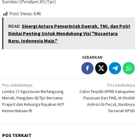
Sumber:(Pendam XII/Tpr)
Post Views:
646
READ
Sinergi Antara Pemerintah Daerah, TNI, dan Polri
Dinilai Penting Untuk Mendukung Visi "Nusantara
Baru, Indonesia Maju."
SEBARKAN
Navigasi
Pos sebelumnya
Pos berikutnya
Lomba 17 Agustusan Berlangsung
Calon Terpilih DPRD kabupaten
pos
Meriah, Pangdam XII/Tpr Bersama
Pasuruan Dari PKB, M Shobih
Prajurit dan Keluarga Rayakan HUT
Ashrori Di Pecat, Nasibnya
Kemerdekaan RI
Terserah KPUD
POS TERKAIT