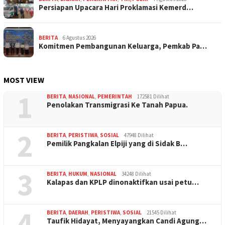
Persiapan Upacara Hari Proklamasi Kemerd…
BERITA
6 Agustus 2026
Komitmen Pembangunan Keluarga, Pemkab Pa…
MOST VIEW
1
BERITA
,
NASIONAL
,
PEMERINTAH
172581 Dilihat
Penolakan Transmigrasi Ke Tanah Papua.
2
BERITA
,
PERISTIWA
,
SOSIAL
47948 Dilihat
Pemilik Pangkalan Elpiji yang di Sidak B…
3
BERITA
,
HUKUM
,
NASIONAL
34248 Dilihat
Kalapas dan KPLP dinonaktifkan usai petu…
4
BERITA
,
DAERAH
,
PERISTIWA
,
SOSIAL
21545 Dilihat
Taufik Hidayat, Menyayangkan Candi Agung…