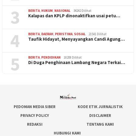
3
BERITA
,
HUKUM
,
NASIONAL
34242 Dilihat
Kalapas dan KPLP dinonaktifkan usai petu…
4
BERITA
,
DAERAH
,
PERISTIWA
,
SOSIAL
21541 Dilihat
Taufik Hidayat, Menyayangkan Candi Agung…
5
BERITA
,
PENDIDIKAN
18208 Dilihat
Di Duga Penghinaan Lambang Negara Terkai…
PEDOMAN MEDIA SIBER
KODE ETIK JURNALISTIK
PRIVACY POLICY
DISCLAIMER
REDAKSI
TENTANG KAMI
HUBUNGI KAMI