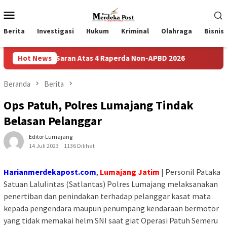
Loncat
Menu
ke
Mobile
konten
Berita
Investigasi
Hukum
Kriminal
Olahraga
Bisnis
 Dan Saran Atas 4 Raperda Non-APBD 2026
Hot News
Pemdes Bulusar
Beranda
Berita
Ops Patuh, Polres Lumajang Tindak
Belasan Pelanggar
Editor Lumajang
14 Juli 2023
1136 Dilihat
Harianmerdekapost.com
,
Lumajang Jatim
| Personil Pataka
Satuan Lalulintas (Satlantas) Polres Lumajang melaksanakan
penertiban dan penindakan terhadap pelanggar kasat mata
kepada pengendara maupun penumpang kendaraan bermotor
yang tidak memakai helm SNI saat giat Operasi Patuh Semeru