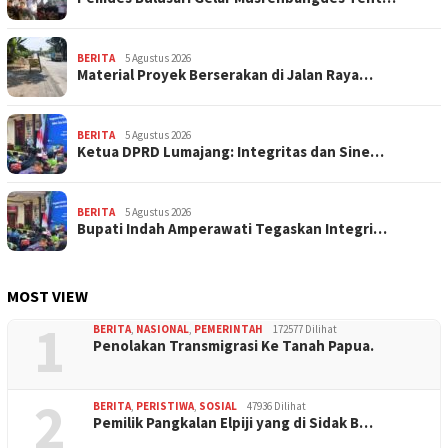
BERITA
5 Agustus 2026
Material Proyek Berserakan di Jalan Raya…
BERITA
5 Agustus 2026
Ketua DPRD Lumajang: Integritas dan Sine…
BERITA
5 Agustus 2026
Bupati Indah Amperawati Tegaskan Integri…
MOST VIEW
1
BERITA
,
NASIONAL
,
PEMERINTAH
172577 Dilihat
Penolakan Transmigrasi Ke Tanah Papua.
2
BERITA
,
PERISTIWA
,
SOSIAL
47936 Dilihat
Pemilik Pangkalan Elpiji yang di Sidak B…