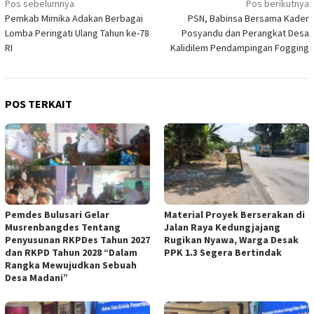
Navigasi
Pos sebelumnya
Pos berikutnya
Pemkab Mimika Adakan Berbagai
PSN, Babinsa Bersama Kader
pos
Lomba Peringati Ulang Tahun ke-78
Posyandu dan Perangkat Desa
RI
Kalidilem Pendampingan Fogging
POS TERKAIT
Pemdes Bulusari Gelar
Material Proyek Berserakan di
Musrenbangdes Tentang
Jalan Raya Kedungjajang
Penyusunan RKPDes Tahun 2027
Rugikan Nyawa, Warga Desak
dan RKPD Tahun 2028 “Dalam
PPK 1.3 Segera Bertindak
Rangka Mewujudkan Sebuah
Desa Madani”