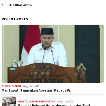
H. ZAINAL ARIFIN
RECENT POSTS
BISNIS
,
DAERAH
6 Agustus 2026
Mas Bupati Sampaikan Apresiasi Kepada Fr…
BERITA
,
DAERAH
,
PEMERINTAH
5 Agustus 2026
Pemdes Bulusari Gelar Musrenbangdes Tent…