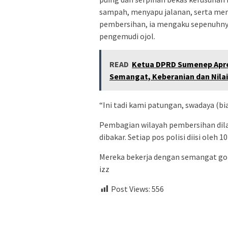
sampah, menyapu jalanan, serta mem
pembersihan, ia mengaku sepenuhnya
pengemudi ojol.
READ
Ketua DPRD Sumenep Apres
Semangat, Keberanian dan Nila
“Ini tadi kami patungan, swadaya (bi
Pembagian wilayah pembersihan dilak
dibakar. Setiap pos polisi diisi oleh 
Mereka bekerja dengan semangat go
izz
Post Views:
556