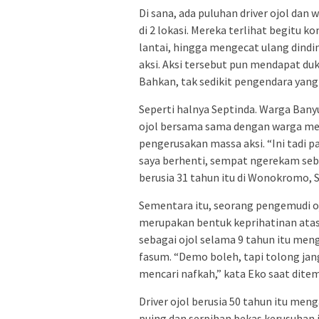
Di sana, ada puluhan driver ojol da
di 2 lokasi. Mereka terlihat begit
lantai, hingga mengecat ulang dind
aksi. Aksi tersebut pun mendapat du
Bahkan, tak sedikit pengendara yan
Seperti halnya Septinda. Warga Bany
ojol bersama sama dengan warga me
pengerusakan massa aksi. “Ini tadi p
saya berhenti, sempat ngerekam sebe
berusia 31 tahun itu di Wonokromo, S
Sementara itu, seorang pengemudi o
merupakan bentuk keprihatinan atas 
sebagai ojol selama 9 tahun itu men
fasum. “Demo boleh, tapi tolong jang
mencari nafkah,” kata Eko saat ditem
Driver ojol berusia 50 tahun itu m
puing dan serpihan bekas kerusuhan