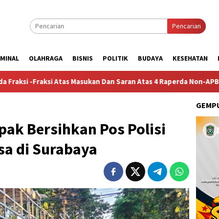
Pencarian
IMINAL
OLAHRAGA
BISNIS
POLITIK
BUDAYA
KESEHATAN
Atas Masukan Dan Saran Atas 4 Raperda Non-APBD 2026
Pe
GEMPU
ak Bersihkan Pos Polisi
sa di Surabaya