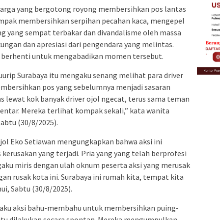
n warga yang bergotong royong membersihkan pos lantas
u kompak membersihkan serpihan pecahan kaca, mengepel
ing yang sempat terbakar dan divandalisme oleh massa
kungan dan apresiasi dari pengendara yang melintas.
g berhenti untuk mengabadikan momen tersebut.
uurip Surabaya itu mengaku senang melihat para driver
mbersihkan pos yang sebelumnya menjadi sasaran
as lewat kok banyak driver ojol ngecat, terus sama teman
ntar. Mereka terlihat kompak sekali,” kata wanita
abtu (30/8/2025).
jol Eko Setiawan mengungkapkan bahwa aksi ini
kerusakan yang terjadi. Pria yang yang telah berprofesi
gaku miris dengan ulah oknum peserta aksi yang merusak
an rusak kota ini. Surabaya ini rumah kita, tempat kita
ui, Sabtu (30/8/2025).
engaku aksi bahu-membahu untuk membersihkan puing-
 itu dilakukan secara spontan. Mereka mengumpulkan