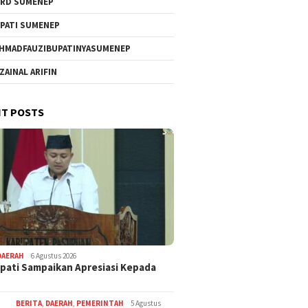
RD SUMENEP
PATI SUMENEP
HMADFAUZIBUPATINYASUMENEP
 ZAINAL ARIFIN
T POSTS
DAERAH
6 Agustus 2026
pati Sampaikan Apresiasi Kepada
BERITA
,
DAERAH
,
PEMERINTAH
5 Agustus