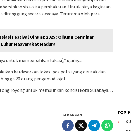
bersihkan sisa-sisa pembakaran. Untuk biaya kegiatan
 ditanggung secara swadaya. Terutama oleh para
iasi Festival Ojhung 2025 : Ojhung Cerminan
i Luhur Masyarakat Madura
aya untuk membersihkan lokasi),” ujarnya.
ukan berdasarkan lokasi pos polisi yang dirusak dan
10 hingga 20 orang pengemudi ojol.
tong royong untuk memulihkan kondisi kota Surabaya…
TOPIK
SEBARKAN
SU