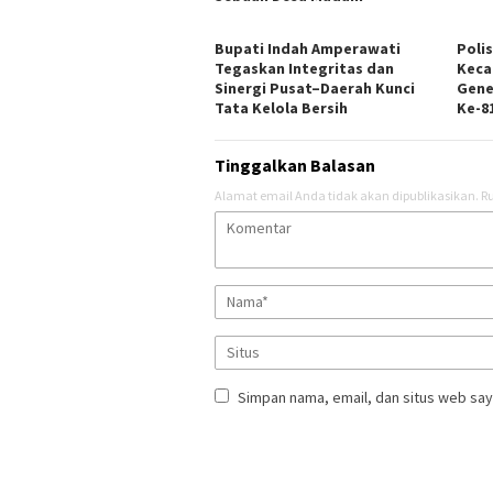
Bupati Indah Amperawati
Poli
Tegaskan Integritas dan
Keca
Sinergi Pusat–Daerah Kunci
Gene
Tata Kelola Bersih
Ke-81
Tinggalkan Balasan
Alamat email Anda tidak akan dipublikasikan.
Ru
Simpan nama, email, dan situs web say