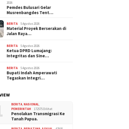
2026
Pemdes Bulusari Gelar
Musrenbangdes Tent…
BERITA
5 Agustus 2026
Material Proyek Berserakan di
Jalan Raya…
BERITA
5 Agustus 2026
Ketua DPRD Lumajang:
Integritas dan Sine…
BERITA
5 Agustus 2026
Bupati Indah Amperawati
Tegaskan Integri…
VIEW
1
BERITA
,
NASIONAL
,
PEMERINTAH
172575 Dilihat
Penolakan Transmigrasi Ke
Tanah Papua.
BERITA
,
PERISTIWA
,
SOSIAL
47935