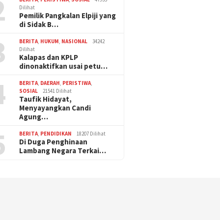
2
Dilihat
Pemilik Pangkalan Elpiji yang
di Sidak B…
3
BERITA
,
HUKUM
,
NASIONAL
34242
Dilihat
Kalapas dan KPLP
dinonaktifkan usai petu…
4
BERITA
,
DAERAH
,
PERISTIWA
,
SOSIAL
21541 Dilihat
Taufik Hidayat,
Menyayangkan Candi
Agung…
5
BERITA
,
PENDIDIKAN
18207 Dilihat
Di Duga Penghinaan
Lambang Negara Terkai…