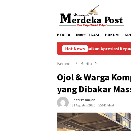
Loncat
ke
konten
BERITA
INVESTIGASI
HUKUM
KR
Mas Bupati Sampaikan Apresiasi Kepada Fraksi -Fraksi 
Hot News
Beranda
Berita
Ojol & Warga Komp
yang Dibakar Mas
Editor Pasuruan
31 Agustus 2025
556 Dilihat