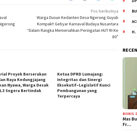
DP
Pos berikutnya
BU
aval
Warga Dusun Kedanten Desa Ngerong Guyub
AC
 Ngerong
Kompak!! Gebyar Karnaval Budaya Nusantara
“Dalam Rangka Memeriahkan Peringatan HUT RI Ke
H.
80”
RECEN
rial Proyek Berserakan
Ketua DPRD Lumajang:
alan Raya Kedungjajang
Integritas dan Sinergi
kan Nyawa, Warga Desak
Eksekutif–Legislatif Kunci
1.3 Segera Bertindak
Pembangunan yang
Terpercaya
BISNIS
,
Mas Bu
Fr…