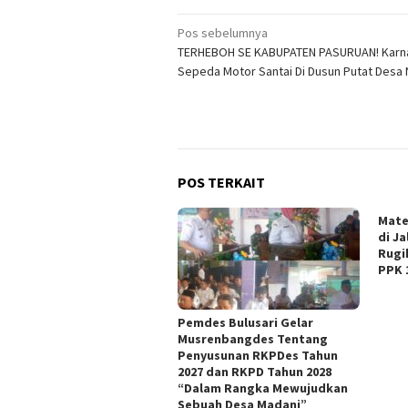
Navigasi
Pos sebelumnya
TERHEBOH SE KABUPATEN PASURUAN! Karn
pos
Sepeda Motor Santai Di Dusun Putat Desa
POS TERKAIT
Mate
di J
Rugi
PPK 
Pemdes Bulusari Gelar
Musrenbangdes Tentang
Penyusunan RKPDes Tahun
2027 dan RKPD Tahun 2028
“Dalam Rangka Mewujudkan
Sebuah Desa Madani”