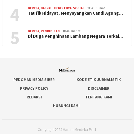
4
BERITA
,
DAERAH
,
PERISTIWA
,
SOSIAL
21541 Dilihat
Taufik Hidayat, Menyayangkan Candi Agung…
5
BERITA
,
PENDIDIKAN
18209 Dilihat
Di Duga Penghinaan Lambang Negara Terkai…
PEDOMAN MEDIA SIBER
KODE ETIK JURNALISTIK
PRIVACY POLICY
DISCLAIMER
REDAKSI
TENTANG KAMI
HUBUNGI KAMI
Copyright 2024 Harian Merdeka Post