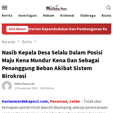
Loncat
Menu
ke
Mobile
konten
Berita
Investigasi
Hukum
Kriminal
Olahraga
Bisnis
terian Kependudukan Dan Pembangunan Keluarga
Hot News
Perku
Beranda
Berita
Nasib Kepala Desa Selalu Dalam Posisi
Maju Kena Mundur Kena Dan Sebagai
Penanggung Beban Akibat Sistem
Birokrasi
Editor Pasuruan
15 Desember 2024
565 Dilihat
Harianmerdekapost.com,
Pasuruan, Jatim
– Tolak ukur
kemajuan pemerintah daerah disamping adanya perencanaan