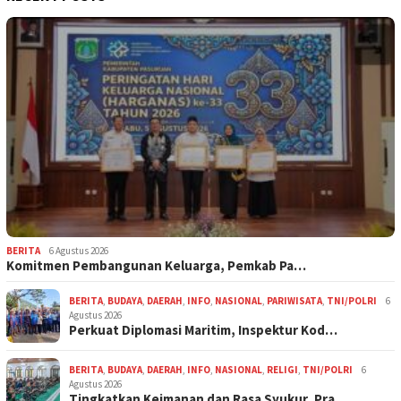
BERITA
6 Agustus 2026
Komitmen Pembangunan Keluarga, Pemkab Pa…
BERITA
,
BUDAYA
,
DAERAH
,
INFO
,
NASIONAL
,
PARIWISATA
,
TNI/POLRI
6
Agustus 2026
Perkuat Diplomasi Maritim, Inspektur Kod…
BERITA
,
BUDAYA
,
DAERAH
,
INFO
,
NASIONAL
,
RELIGI
,
TNI/POLRI
6
Agustus 2026
Tingkatkan Keimanan dan Rasa Syukur, Pra…