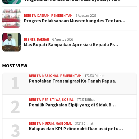
BERITA
,
DAERAH
,
PEMERINTAH
6 Agustus 2026
Progres Pelaksanaan Musrenbangdes Tentan…
BISNIS
,
DAERAH
6 Agustus 2026
Mas Bupati Sampaikan Apresiasi Kepada Fr…
MOST VIEW
1
BERITA
,
NASIONAL
,
PEMERINTAH
172578 Dilihat
Penolakan Transmigrasi Ke Tanah Papua.
2
BERITA
,
PERISTIWA
,
SOSIAL
47937 Dilihat
Pemilik Pangkalan Elpiji yang di Sidak B…
3
BERITA
,
HUKUM
,
NASIONAL
34243 Dilihat
Kalapas dan KPLP dinonaktifkan usai petu…