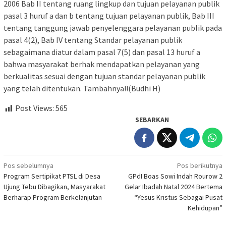
2006 Bab II tentang ruang lingkup dan tujuan pelayanan publik
pasal 3 huruf a dan b tentang tujuan pelayanan publik, Bab III
tentang tanggung jawab penyelenggara pelayanan publik pada
pasal 4(2), Bab IV tentang Standar pelayanan publik
sebagaimana diatur dalam pasal 7(5) dan pasal 13 huruf a
bahwa masyarakat berhak mendapatkan pelayanan yang
berkualitas sesuai dengan tujuan standar pelayanan publik
yang telah ditentukan. Tambahnya!!(Budhi H)
Post Views:
565
SEBARKAN
Navigasi
Pos sebelumnya
Pos berikutnya
Program Sertipikat PTSL di Desa
GPdI Boas Sowi Indah Rourow 2
pos
Ujung Tebu Dibagikan, Masyarakat
Gelar Ibadah Natal 2024 Bertema
Berharap Program Berkelanjutan
“Yesus Kristus Sebagai Pusat
Kehidupan”