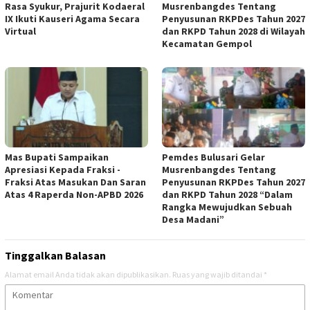
Rasa Syukur, Prajurit Kodaeral
Musrenbangdes Tentang
IX Ikuti Kauseri Agama Secara
Penyusunan RKPDes Tahun 2027
Virtual
dan RKPD Tahun 2028 di Wilayah
Kecamatan Gempol
Mas Bupati Sampaikan
Pemdes Bulusari Gelar
Apresiasi Kepada Fraksi -
Musrenbangdes Tentang
Fraksi Atas Masukan Dan Saran
Penyusunan RKPDes Tahun 2027
Atas 4 Raperda Non-APBD 2026
dan RKPD Tahun 2028 “Dalam
Rangka Mewujudkan Sebuah
Desa Madani”
Tinggalkan Balasan
Alamat email Anda tidak akan dipublikasikan.
Ruas yang wajib ditandai
*