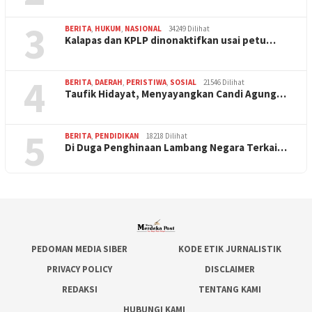
3
BERITA
,
HUKUM
,
NASIONAL
34249 Dilihat
Kalapas dan KPLP dinonaktifkan usai petu…
4
BERITA
,
DAERAH
,
PERISTIWA
,
SOSIAL
21546 Dilihat
Taufik Hidayat, Menyayangkan Candi Agung…
5
BERITA
,
PENDIDIKAN
18218 Dilihat
Di Duga Penghinaan Lambang Negara Terkai…
PEDOMAN MEDIA SIBER
KODE ETIK JURNALISTIK
PRIVACY POLICY
DISCLAIMER
REDAKSI
TENTANG KAMI
HUBUNGI KAMI