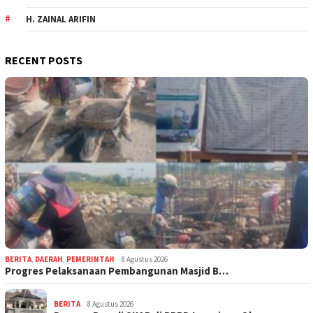
H. ZAINAL ARIFIN
RECENT POSTS
BERITA
,
DAERAH
,
PEMERINTAH
8 Agustus 2026
Progres Pelaksanaan Pembangunan Masjid B…
BERITA
8 Agustus 2026