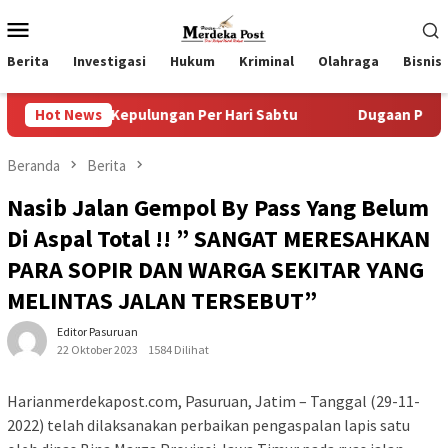
Loncat
Menu
ke
Mobile
konten
Berita
Investigasi
Hukum
Kriminal
Olahraga
Bisnis
Desa Kepulungan Per Hari Sabtu
Hot News
Dugaan Pungli SKAB di
Beranda
Berita
Nasib Jalan Gempol By Pass Yang Belum
Di Aspal Total !! ” SANGAT MERESAHKAN
PARA SOPIR DAN WARGA SEKITAR YANG
MELINTAS JALAN TERSEBUT”
Editor Pasuruan
22 Oktober 2023
1584 Dilihat
Harianmerdekapost.com, Pasuruan, Jatim – Tanggal (29-11-
2022) telah dilaksanakan perbaikan pengaspalan lapis satu