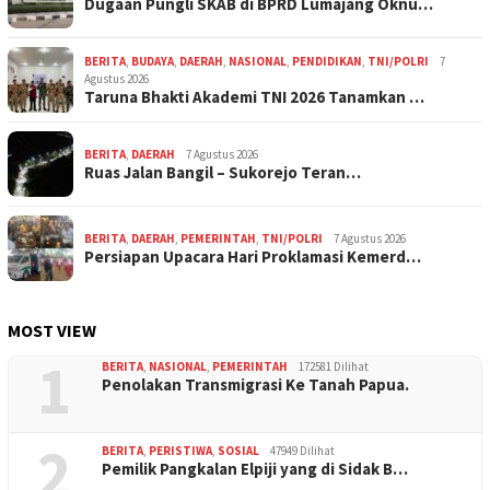
Dugaan Pungli SKAB di BPRD Lumajang Oknu…
BERITA
,
BUDAYA
,
DAERAH
,
NASIONAL
,
PENDIDIKAN
,
TNI/POLRI
7
Agustus 2026
Taruna Bhakti Akademi TNI 2026 Tanamkan …
BERITA
,
DAERAH
7 Agustus 2026
Ruas Jalan Bangil – Sukorejo Teran…
BERITA
,
DAERAH
,
PEMERINTAH
,
TNI/POLRI
7 Agustus 2026
Persiapan Upacara Hari Proklamasi Kemerd…
MOST VIEW
1
BERITA
,
NASIONAL
,
PEMERINTAH
172581 Dilihat
Penolakan Transmigrasi Ke Tanah Papua.
2
BERITA
,
PERISTIWA
,
SOSIAL
47949 Dilihat
Pemilik Pangkalan Elpiji yang di Sidak B…