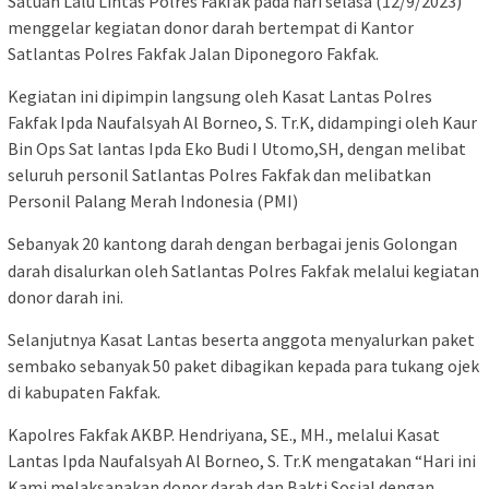
Satuan Lalu Lintas Polres Fakfak pada hari selasa (12/9/2023)
menggelar kegiatan donor darah bertempat di Kantor
Satlantas Polres Fakfak Jalan Diponegoro Fakfak.
Kegiatan ini dipimpin langsung oleh Kasat Lantas Polres
Fakfak Ipda Naufalsyah Al Borneo, S. Tr.K, didampingi oleh Kaur
Bin Ops Sat lantas Ipda Eko Budi I Utomo,SH, dengan melibat
seluruh personil Satlantas Polres Fakfak dan melibatkan
Personil Palang Merah Indonesia (PMI)
Sebanyak 20 kantong darah dengan berbagai jenis Golongan
darah disalurkan oleh Satlantas Polres Fakfak melalui kegiatan
donor darah ini.
Selanjutnya Kasat Lantas beserta anggota menyalurkan paket
sembako sebanyak 50 paket dibagikan kepada para tukang ojek
di kabupaten Fakfak.
Kapolres Fakfak AKBP. Hendriyana, SE., MH., melalui Kasat
Lantas Ipda Naufalsyah Al Borneo, S. Tr.K mengatakan “Hari ini
Kami melaksanakan donor darah dan Bakti Sosial dengan