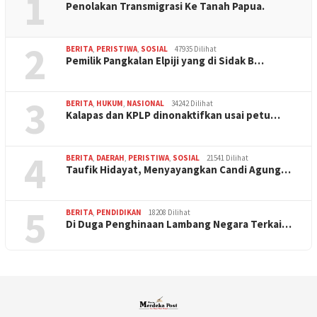
1
Penolakan Transmigrasi Ke Tanah Papua.
2
BERITA
,
PERISTIWA
,
SOSIAL
47935 Dilihat
Pemilik Pangkalan Elpiji yang di Sidak B…
3
BERITA
,
HUKUM
,
NASIONAL
34242 Dilihat
Kalapas dan KPLP dinonaktifkan usai petu…
4
BERITA
,
DAERAH
,
PERISTIWA
,
SOSIAL
21541 Dilihat
Taufik Hidayat, Menyayangkan Candi Agung…
5
BERITA
,
PENDIDIKAN
18208 Dilihat
Di Duga Penghinaan Lambang Negara Terkai…