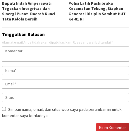
Bupati Indah Amperawati
Polisi Latih Paskibraka
Tegaskan Integritas dan
Kecamatan Tekung, Siapkan
Sinergi Pusat–Daerah Kunci
Generasi Disiplin Sambut HUT
Tata Kelola Bersih
Ke-81 RI
Tinggalkan Balasan
Alamat email Anda tidak akan dipublikasikan.
Ruas yang wajib ditandai
*
Simpan nama, email, dan situs web saya pada peramban ini untuk
komentar saya berikutnya.