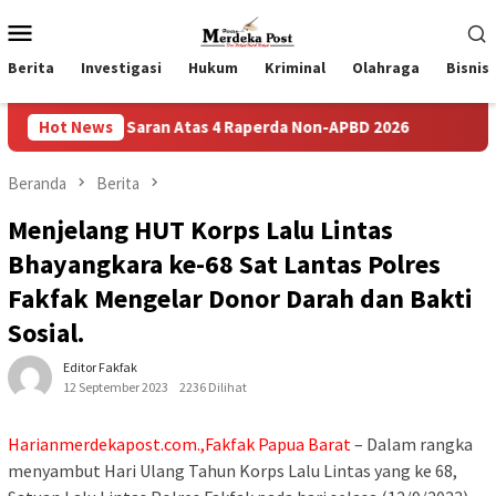
Loncat
Menu
ke
Mobile
konten
Berita
Investigasi
Hukum
Kriminal
Olahraga
Bisnis
 Dan Saran Atas 4 Raperda Non-APBD 2026
Hot News
Pemdes Bulusa
Beranda
Berita
Menjelang HUT Korps Lalu Lintas
Bhayangkara ke-68 Sat Lantas Polres
Fakfak Mengelar Donor Darah dan Bakti
Sosial.
Editor Fakfak
12 September 2023
2236 Dilihat
Harianmerdekapost.com.,Fakfak Papua Barat
– Dalam rangka
menyambut Hari Ulang Tahun Korps Lalu Lintas yang ke 68,