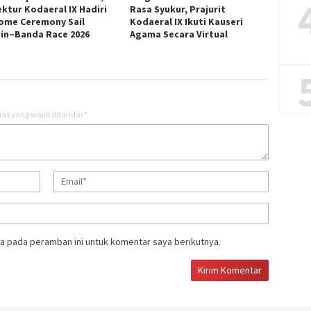
ektur Kodaeral IX Hadiri
Rasa Syukur, Prajurit
ome Ceremony Sail
Kodaeral IX Ikuti Kauseri
in–Banda Race 2026
Agama Secara Virtual
as yang wajib ditandai
*
a pada peramban ini untuk komentar saya berikutnya.