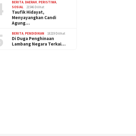
4
BERITA
,
DAERAH
,
PERISTIWA
,
SOSIAL
21546 Dilihat
Taufik Hidayat,
Menyayangkan Candi
Agung…
5
BERITA
,
PENDIDIKAN
18219 Dilihat
Di Duga Penghinaan
Lambang Negara Terkai…