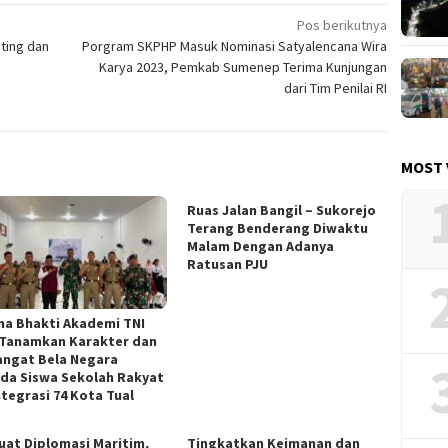
Pos berikutnya
ting dan
Porgram SKPHP Masuk Nominasi Satyalencana Wira
Karya 2023, Pemkab Sumenep Terima Kunjungan
dari Tim Penilai RI
MOST 
Ruas Jalan Bangil – Sukorejo
Terang Benderang Diwaktu
Malam Dengan Adanya
Ratusan PJU
na Bhakti Akademi TNI
 Tanamkan Karakter dan
ngat Bela Negara
da Siswa Sekolah Rakyat
ntegrasi 74 Kota Tual
uat Diplomasi Maritim,
Tingkatkan Keimanan dan