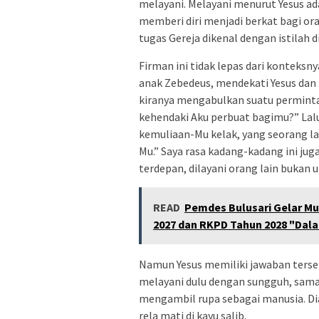
melayani. Melayani menurut Yesus ada
memberi diri menjadi berkat bagi ora
tugas Gereja dikenal dengan istilah d
Firman ini tidak lepas dari konteksny
anak Zebedeus, mendekati Yesus dan
kiranya mengabulkan suatu permint
kehendaki Aku perbuat bagimu?” Lal
kemuliaan-Mu kelak, yang seorang lag
Mu.” Saya rasa kadang-kadang ini jug
terdepan, dilayani orang lain bukan 
READ
Pemdes Bulusari Gelar M
2027 dan RKPD Tahun 2028 "Da
Namun Yesus memiliki jawaban tersen
melayani dulu dengan sungguh, sama 
mengambil rupa sebagai manusia. Dia
rela mati di kayu salib.