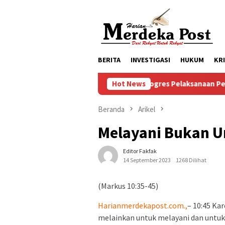
Loncat
ke
konten
BERITA
INVESTIGASI
HUKUM
KR
Progres Pelaksanaan Pembangunan M
Hot News
Beranda
Arikel
Melayani Bukan U
Editor Fakfak
14 September 2023
1268 Dilihat
(Markus 10:35-45)
Harianmerdekapost.com.,
– 10:45 Ka
melainkan untuk melayani dan untu