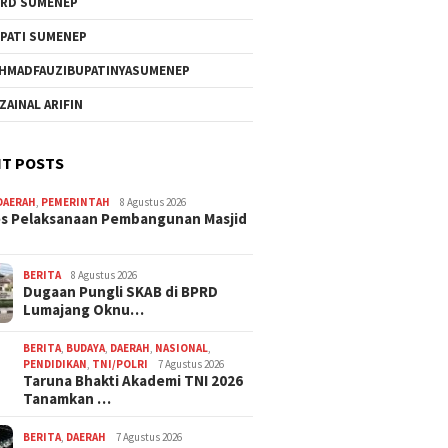
RD SUMENEP
PATI SUMENEP
HMADFAUZIBUPATINYASUMENEP
 ZAINAL ARIFIN
T POSTS
DAERAH
,
PEMERINTAH
8 Agustus 2026
s Pelaksanaan Pembangunan Masjid
BERITA
8 Agustus 2026
Dugaan Pungli SKAB di BPRD
Lumajang Oknu…
BERITA
,
BUDAYA
,
DAERAH
,
NASIONAL
,
PENDIDIKAN
,
TNI/POLRI
7 Agustus 2026
Taruna Bhakti Akademi TNI 2026
Tanamkan …
BERITA
,
DAERAH
7 Agustus 2026