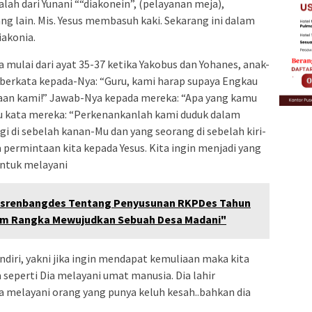
lah dari Yunani ““diakonein”, (pelayanan meja),
ng lain. Mis. Yesus membasuh kaki. Sekarang ini dalam
iakonia.
a mulai dari ayat 35-37 ketika Yakobus dan Yohanes, anak-
 berkata kepada-Nya: “Guru, kami harap supaya Engkau
aan kami!” Jawab-Nya kepada mereka: “Apa yang kamu
u kata mereka: “Perkenankanlah kami duduk dalam
i di sebelah kanan-Mu dan yang seorang di sebelah kiri-
a permintaan kita kepada Yesus. Kita ingin menjadi yang
untuk melayani
usrenbangdes Tentang Penyusunan RKPDes Tahun
lam Rangka Mewujudkan Sebuah Desa Madani"
diri, yakni jika ingin mendapat kemuliaan maka kita
seperti Dia melayani umat manusia. Dia lahir
 melayani orang yang punya keluh kesah..bahkan dia