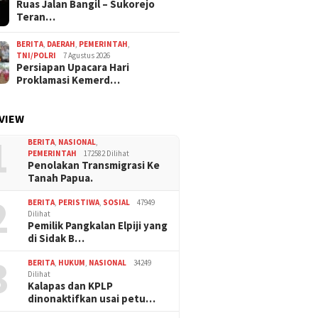
Ruas Jalan Bangil – Sukorejo
Teran…
BERITA
,
DAERAH
,
PEMERINTAH
,
TNI/POLRI
7 Agustus 2026
Persiapan Upacara Hari
Proklamasi Kemerd…
VIEW
1
BERITA
,
NASIONAL
,
PEMERINTAH
172582 Dilihat
Penolakan Transmigrasi Ke
Tanah Papua.
2
BERITA
,
PERISTIWA
,
SOSIAL
47949
Dilihat
Pemilik Pangkalan Elpiji yang
di Sidak B…
3
BERITA
,
HUKUM
,
NASIONAL
34249
Dilihat
Kalapas dan KPLP
dinonaktifkan usai petu…