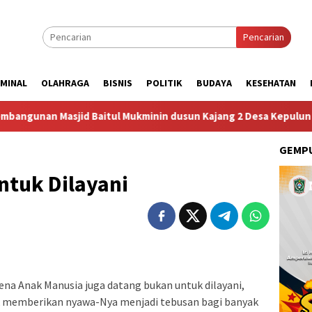
Pencarian
IMINAL
OLAHRAGA
BISNIS
POLITIK
BUDAYA
KESEHATAN
asjid Baitul Mukminin dusun Kajang 2 Desa Kepulungan Per Hari
GEMPU
ntuk Dilayani
rena Anak Manusia juga datang bukan untuk dilayani,
k memberikan nyawa-Nya menjadi tebusan bagi banyak