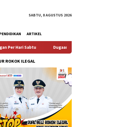
SABTU, 8 AGUSTUS 2026
PENDIDIKAN
ARTIKEL
 Sabtu
Dugaan Pungli SKAB di BPRD Lumajang Oknum Dip
R ROKOK ILEGAL