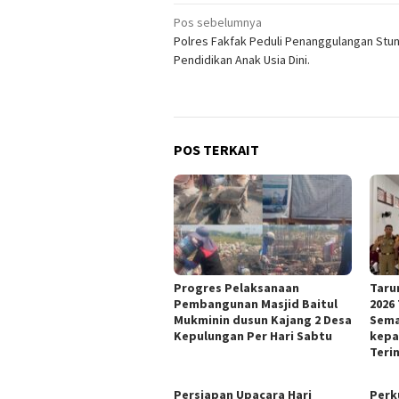
Navigasi
Pos sebelumnya
Polres Fakfak Peduli Penanggulangan Stun
pos
Pendidikan Anak Usia Dini.
POS TERKAIT
Progres Pelaksanaan
Taru
Pembangunan Masjid Baitul
2026
Mukminin dusun Kajang 2 Desa
Sema
Kepulungan Per Hari Sabtu
kepa
Teri
Persiapan Upacara Hari
Perk