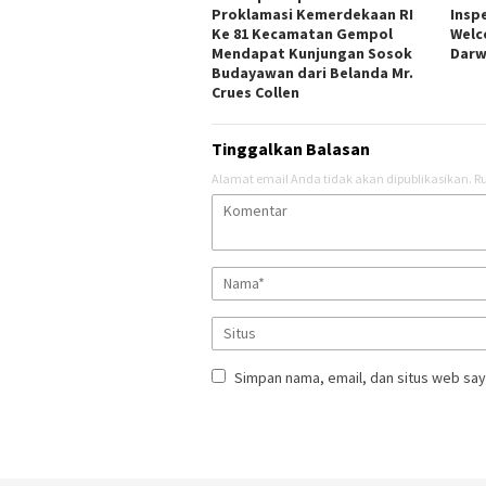
Proklamasi Kemerdekaan RI
Insp
Ke 81 Kecamatan Gempol
Welc
Mendapat Kunjungan Sosok
Darw
Budayawan dari Belanda Mr.
Crues Collen
Tinggalkan Balasan
Alamat email Anda tidak akan dipublikasikan.
Ru
Simpan nama, email, dan situs web say