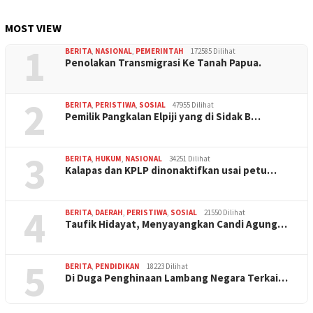
MOST VIEW
1
BERITA
,
NASIONAL
,
PEMERINTAH
172585 Dilihat
Penolakan Transmigrasi Ke Tanah Papua.
2
BERITA
,
PERISTIWA
,
SOSIAL
47955 Dilihat
Pemilik Pangkalan Elpiji yang di Sidak B…
3
BERITA
,
HUKUM
,
NASIONAL
34251 Dilihat
Kalapas dan KPLP dinonaktifkan usai petu…
4
BERITA
,
DAERAH
,
PERISTIWA
,
SOSIAL
21550 Dilihat
Taufik Hidayat, Menyayangkan Candi Agung…
5
BERITA
,
PENDIDIKAN
18223 Dilihat
Di Duga Penghinaan Lambang Negara Terkai…