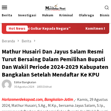
Loncat
Menu
ke
Mobile
konten
Berita
Investigasi
Hukum
Kriminal
Olahraga
Bisnis
ai Golkar Kepada Negara”
Hot News
Komitmen Pemkab Pasuruan Men
Beranda
Berita
Mathur Husairi Dan Jayus Salam Resmi
Turut Bersaing Dalam Pemilihan Bupati
Dan Wakil Periode 2024-2029 Kabupaten
Bangkalan Setelah Mendaftar Ke KPU
Editor Bangkalan
30 Agustus 2024
1855 Dilihat
Harianmerdekapost.com, Bangkalan-Jatim
,- Kamis, 29 Agustus
2024, Mathur Husairi, S.Ag., M.Kp., bersama Jayus Salam, S.Ip.,