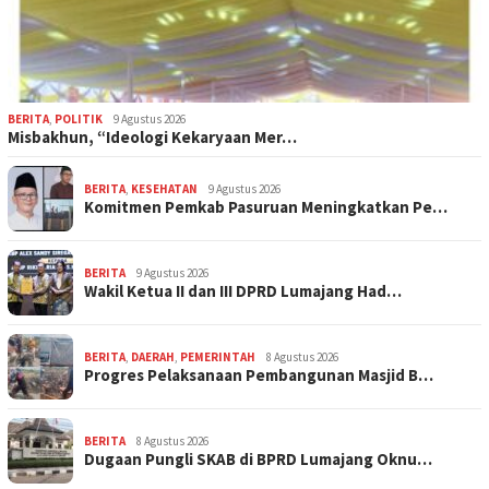
BERITA
,
POLITIK
9 Agustus 2026
Misbakhun, “Ideologi Kekaryaan Mer…
BERITA
,
KESEHATAN
9 Agustus 2026
Komitmen Pemkab Pasuruan Meningkatkan Pe…
BERITA
9 Agustus 2026
Wakil Ketua II dan III DPRD Lumajang Had…
BERITA
,
DAERAH
,
PEMERINTAH
8 Agustus 2026
Progres Pelaksanaan Pembangunan Masjid B…
BERITA
8 Agustus 2026
Dugaan Pungli SKAB di BPRD Lumajang Oknu…