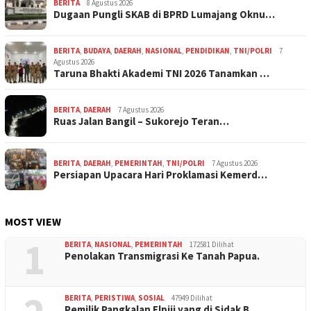
BERITA
8 Agustus 2026
Dugaan Pungli SKAB di BPRD Lumajang Oknu…
BERITA
,
BUDAYA
,
DAERAH
,
NASIONAL
,
PENDIDIKAN
,
TNI/POLRI
7
Agustus 2026
Taruna Bhakti Akademi TNI 2026 Tanamkan …
BERITA
,
DAERAH
7 Agustus 2026
Ruas Jalan Bangil – Sukorejo Teran…
BERITA
,
DAERAH
,
PEMERINTAH
,
TNI/POLRI
7 Agustus 2026
Persiapan Upacara Hari Proklamasi Kemerd…
MOST VIEW
1
BERITA
,
NASIONAL
,
PEMERINTAH
172581 Dilihat
Penolakan Transmigrasi Ke Tanah Papua.
BERITA
,
PERISTIWA
,
SOSIAL
47949 Dilihat
Pemilik Pangkalan Elpiji yang di Sidak B…