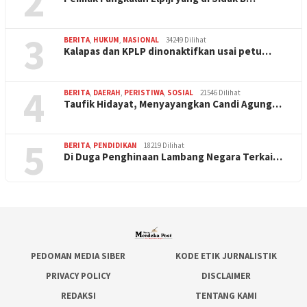
2
3
BERITA
,
HUKUM
,
NASIONAL
34249 Dilihat
Kalapas dan KPLP dinonaktifkan usai petu…
4
BERITA
,
DAERAH
,
PERISTIWA
,
SOSIAL
21546 Dilihat
Taufik Hidayat, Menyayangkan Candi Agung…
5
BERITA
,
PENDIDIKAN
18219 Dilihat
Di Duga Penghinaan Lambang Negara Terkai…
PEDOMAN MEDIA SIBER
KODE ETIK JURNALISTIK
PRIVACY POLICY
DISCLAIMER
REDAKSI
TENTANG KAMI