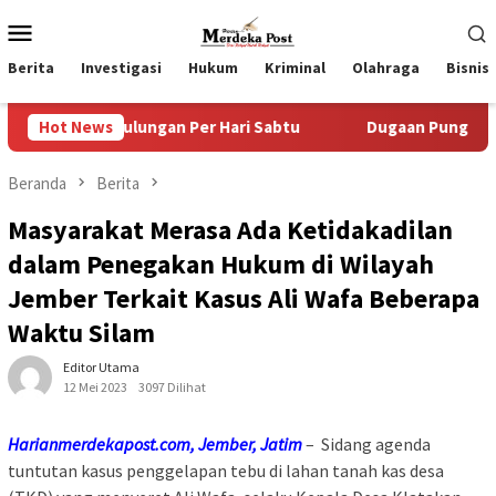
Loncat
Menu
ke
Mobile
konten
Berita
Investigasi
Hukum
Kriminal
Olahraga
Bisnis
ulungan Per Hari Sabtu
Hot News
Dugaan Pungli SKAB di BPRD Lum
Beranda
Berita
Masyarakat Merasa Ada Ketidakadilan
dalam Penegakan Hukum di Wilayah
Jember Terkait Kasus Ali Wafa Beberapa
Waktu Silam
Editor Utama
12 Mei 2023
3097 Dilihat
Harianmerdekapost.com, Jember, Jatim
– Sidang agenda
tuntutan kasus penggelapan tebu di lahan tanah kas desa