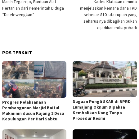
Masih Tegalrejo, Bantuan Alat
Kades Klatakan diminta
pos
Pertanian dari Pemerintah Diduga
menjelaskan kemana dana TKD
“Diselewengkan”
sebesar 810 juta rupiah yang
seharus nya dibagikan bukan
dijadikan milik pribadi
POS TERKAIT
Dugaan Pungli SKAB di BPRD
Progres Pelaksanaan
Lumajang Oknum Dipaksa
Pembangunan Masjid Baitul
Kembalikan Uang Tanpa
Mukminin dusun Kajang 2 Desa
Prosedur Resmi
Kepulungan Per Hari Sabtu