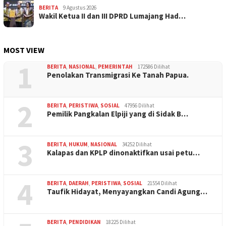
BERITA
9 Agustus 2026
Wakil Ketua II dan III DPRD Lumajang Had…
MOST VIEW
1
BERITA
,
NASIONAL
,
PEMERINTAH
172586 Dilihat
Penolakan Transmigrasi Ke Tanah Papua.
2
BERITA
,
PERISTIWA
,
SOSIAL
47956 Dilihat
Pemilik Pangkalan Elpiji yang di Sidak B…
3
BERITA
,
HUKUM
,
NASIONAL
34252 Dilihat
Kalapas dan KPLP dinonaktifkan usai petu…
4
BERITA
,
DAERAH
,
PERISTIWA
,
SOSIAL
21554 Dilihat
Taufik Hidayat, Menyayangkan Candi Agung…
BERITA
,
PENDIDIKAN
18225 Dilihat