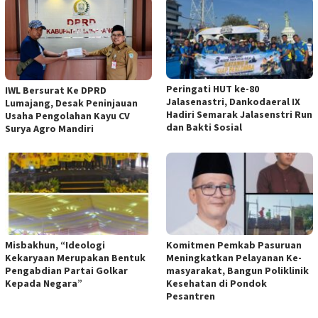
Peringati HUT ke-80
IWL Bersurat Ke DPRD
Jalasenastri, Dankodaeral IX
Lumajang, Desak Peninjauan
Hadiri Semarak Jalasenstri Run
Usaha Pengolahan Kayu CV
dan Bakti Sosial
Surya Agro Mandiri
Misbakhun, “Ideologi
Komitmen Pemkab Pasuruan
Kekaryaan Merupakan Bentuk
Meningkatkan Pelayanan Ke-
Pengabdian Partai Golkar
masyarakat, Bangun Poliklinik
Kepada Negara”
Kesehatan di Pondok
Pesantren