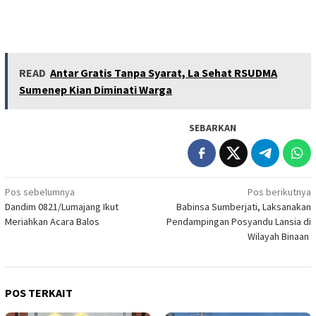
READ
Antar Gratis Tanpa Syarat, La Sehat RSUDMA
Sumenep Kian Diminati Warga
SEBARKAN
Navigasi
Pos sebelumnya
Pos berikutnya
Dandim 0821/Lumajang Ikut
Babinsa Sumberjati, Laksanakan
pos
Meriahkan Acara Balos
Pendampingan Posyandu Lansia di
Wilayah Binaan
POS TERKAIT