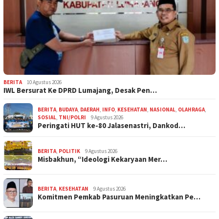
BERITA
10 Agustus 2026
IWL Bersurat Ke DPRD Lumajang, Desak Pen…
BERITA
,
BUDAYA
,
DAERAH
,
INFO
,
KESEHATAN
,
NASIONAL
,
OLAHRAGA
,
SOSIAL
,
TNI/POLRI
9 Agustus 2026
Peringati HUT ke-80 Jalasenastri, Dankod…
BERITA
,
POLITIK
9 Agustus 2026
Misbakhun, “Ideologi Kekaryaan Mer…
BERITA
,
KESEHATAN
9 Agustus 2026
Komitmen Pemkab Pasuruan Meningkatkan Pe…