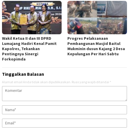
Wakil Ketua II dan III DPRD
Progres Pelaksanaan
Lumajang Hadiri Kenal Pamit
Pembangunan Masjid Baitul
Kapolres, Tekankan
Mukminin dusun Kajang 2 Desa
Pentingnya Sinergi
Kepulungan Per Hari Sabtu
Forkopimda
Tinggalkan Balasan
Alamat email Anda tidak akan dipublikasikan.
Ruas yang wajib ditandai
*