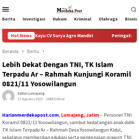
Loncat
Menu
ke
Mobile
konten
Berita
Investigasi
Hukum
Kriminal
Olahraga
Bisnis
n Kayu CV Surya Agro Mandiri
Hot News
Peringati HUT ke-80 Jalasen
Beranda
Berita
Lebih Dekat Dengan TNI, TK Islam
Terpadu Ar – Rahmah Kunjungi Koramil
0821/11 Yosowilangun
Editor Lumajang
27 Agustus 2023
1484 Dilihat
Harianmerdekapost.com
,
Lumajang, Jatim
– Personel TNI
Koramil 0821/11 Yosowilangun, sambut kedatangan anak didik
TK Islam Terpadu Ar – Rahmah Desa Yosowilangun Kidul,
sekaligus memberikan edukasi serta pengenalan prajurit TNI.