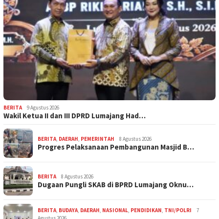
BERITA
9 Agustus 2026
Wakil Ketua II dan III DPRD Lumajang Had…
BERITA
,
DAERAH
,
PEMERINTAH
8 Agustus 2026
Progres Pelaksanaan Pembangunan Masjid B…
BERITA
8 Agustus 2026
Dugaan Pungli SKAB di BPRD Lumajang Oknu…
BERITA
,
BUDAYA
,
DAERAH
,
NASIONAL
,
PENDIDIKAN
,
TNI/POLRI
7
Agustus 2026