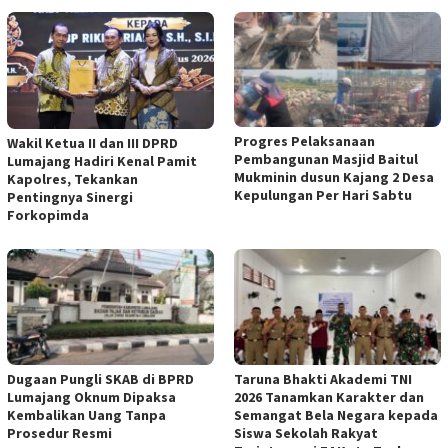
Progres Pelaksanaan
Wakil Ketua II dan III DPRD
Pembangunan Masjid Baitul
Lumajang Hadiri Kenal Pamit
Mukminin dusun Kajang 2 Desa
Kapolres, Tekankan
Kepulungan Per Hari Sabtu
Pentingnya Sinergi
Forkopimda
Dugaan Pungli SKAB di BPRD
Taruna Bhakti Akademi TNI
Lumajang Oknum Dipaksa
2026 Tanamkan Karakter dan
Kembalikan Uang Tanpa
Semangat Bela Negara kepada
Prosedur Resmi
Siswa Sekolah Rakyat