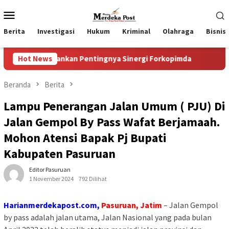
Loncat
Menu
ke
Mobile
konten
Berita
Investigasi
Hukum
Kriminal
Olahraga
Bisnis
Tekankan Pentingnya Sinergi Forkopimda
Hot News
Progres Pelaksan
Beranda
Berita
Lampu Penerangan Jalan Umum ( PJU) Di
Jalan Gempol By Pass Wafat Berjamaah.
Mohon Atensi Bapak Pj Bupati
Kabupaten Pasuruan
Editor Pasuruan
1 November 2024
792 Dilihat
Harianmerdekapost.com,
Pasuruan, Jatim
– Jalan Gempol
by pass adalah jalan utama, Jalan Nasional yang pada bulan