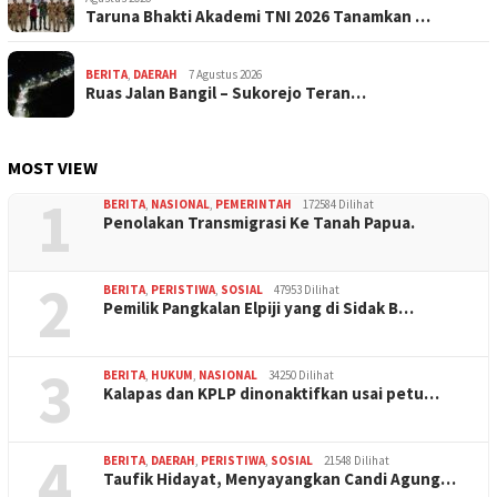
Taruna Bhakti Akademi TNI 2026 Tanamkan …
BERITA
,
DAERAH
7 Agustus 2026
Ruas Jalan Bangil – Sukorejo Teran…
MOST VIEW
1
BERITA
,
NASIONAL
,
PEMERINTAH
172584 Dilihat
Penolakan Transmigrasi Ke Tanah Papua.
2
BERITA
,
PERISTIWA
,
SOSIAL
47953 Dilihat
Pemilik Pangkalan Elpiji yang di Sidak B…
3
BERITA
,
HUKUM
,
NASIONAL
34250 Dilihat
Kalapas dan KPLP dinonaktifkan usai petu…
4
BERITA
,
DAERAH
,
PERISTIWA
,
SOSIAL
21548 Dilihat
Taufik Hidayat, Menyayangkan Candi Agung…