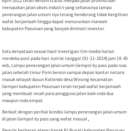
April 2022 telah beralih status menjadi jalan provinsi dan
merupakan jalan akses industri yang seharusnya lampu
penerangan jalan umum nya terang benderang tidak bergiliran
wafat berjamaah hingga dapat menurunkan marwah
kabupaten Pasuruan yang banyak diminati investor.
Satu kenyataan sesuai hasil investigasi tim media harian
merdeka post pada hari Jum’at tanggal (01-11-2024) jam 19 .45
wib, Lampu penerangan jalan umum Gempol by pass pada ruas
jalan sebelah timur Pom bensin sampai depan kantor notaris
masuk wilayah dusun Kaliondo desa Winong kecamatan
Gempol kabupaten Pasuruan telah terjadi wafat berjamaah
yang membuat resah para pengguna jalan baik roda dua
maupun roda empat.
Berkait dengan perihal kondisi lampu penerangan jalan umum
di jalan Gempol by pass yang wafat massal ,
Penulis berharap atensi bapak PJ Bupati kabupaten Pasuruan