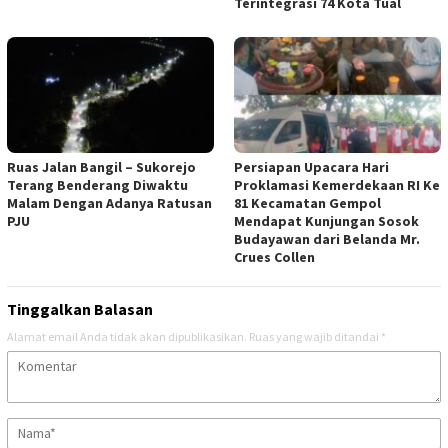
Terintegrasi 74 Kota Tual
Ruas Jalan Bangil – Sukorejo
Persiapan Upacara Hari
Terang Benderang Diwaktu
Proklamasi Kemerdekaan RI Ke
Malam Dengan Adanya Ratusan
81 Kecamatan Gempol
PJU
Mendapat Kunjungan Sosok
Budayawan dari Belanda Mr.
Crues Collen
Tinggalkan Balasan
Alamat email Anda tidak akan dipublikasikan.
Ruas yang wajib ditandai
*