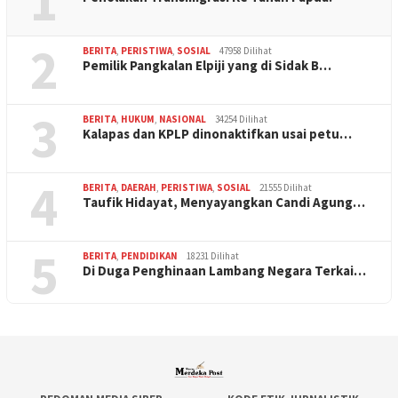
1
2
BERITA
,
PERISTIWA
,
SOSIAL
47958 Dilihat
Pemilik Pangkalan Elpiji yang di Sidak B…
3
BERITA
,
HUKUM
,
NASIONAL
34254 Dilihat
Kalapas dan KPLP dinonaktifkan usai petu…
4
BERITA
,
DAERAH
,
PERISTIWA
,
SOSIAL
21555 Dilihat
Taufik Hidayat, Menyayangkan Candi Agung…
5
BERITA
,
PENDIDIKAN
18231 Dilihat
Di Duga Penghinaan Lambang Negara Terkai…