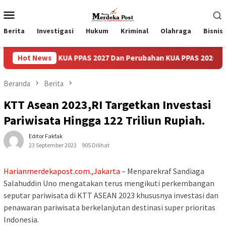
Loncat
Menu
ke
Mobile
konten
Berita
Investigasi
Hukum
Kriminal
Olahraga
Bisnis
i KUA PPAS 2027 Dan Perubahan KUA PPAS 2026
Hot News
Pasca Vi
Beranda
Berita
KTT Asean 2023,RI Targetkan Investasi
Pariwisata Hingga 122 Triliun Rupiah.
Editor Fakfak
23 September 2023
905 Dilihat
Harianmerdekapost.com.,Jakarta
– Menparekraf Sandiaga
Salahuddin Uno mengatakan terus mengikuti perkembangan
seputar pariwisata di KTT ASEAN 2023 khususnya investasi dan
penawaran pariwisata berkelanjutan destinasi super prioritas
Indonesia.