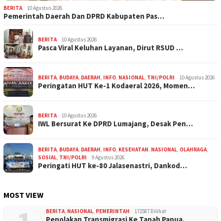
BERITA
10 Agustus 2026
Pemerintah Daerah Dan DPRD Kabupaten Pas…
BERITA
10 Agustus 2026
Pasca Viral Keluhan Layanan, Dirut RSUD …
BERITA
,
BUDAYA
,
DAERAH
,
INFO
,
NASIONAL
,
TNI/POLRI
10 Agustus 2026
Peringatan HUT Ke-1 Kodaeral 2026, Momen…
BERITA
10 Agustus 2026
IWL Bersurat Ke DPRD Lumajang, Desak Pen…
BERITA
,
BUDAYA
,
DAERAH
,
INFO
,
KESEHATAN
,
NASIONAL
,
OLAHRAGA
,
SOSIAL
,
TNI/POLRI
9 Agustus 2026
Peringati HUT ke-80 Jalasenastri, Dankod…
MOST VIEW
BERITA
,
NASIONAL
,
PEMERINTAH
172587 Dilihat
Penolakan Transmigrasi Ke Tanah Papua.