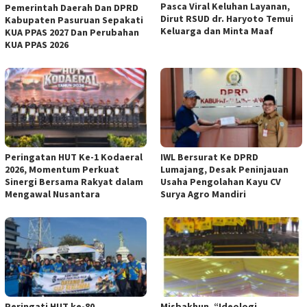
Pasca Viral Keluhan Layanan,
Pemerintah Daerah Dan DPRD
Dirut RSUD dr. Haryoto Temui
Kabupaten Pasuruan Sepakati
Keluarga dan Minta Maaf
KUA PPAS 2027 Dan Perubahan
KUA PPAS 2026
Peringatan HUT Ke-1 Kodaeral
IWL Bersurat Ke DPRD
2026, Momentum Perkuat
Lumajang, Desak Peninjauan
Sinergi Bersama Rakyat dalam
Usaha Pengolahan Kayu CV
Mengawal Nusantara
Surya Agro Mandiri
Peringati HUT ke-80
Misbakhun, “Ideologi