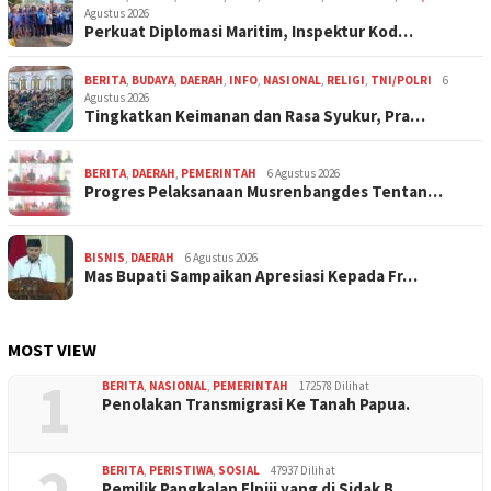
Agustus 2026
Perkuat Diplomasi Maritim, Inspektur Kod…
BERITA
,
BUDAYA
,
DAERAH
,
INFO
,
NASIONAL
,
RELIGI
,
TNI/POLRI
6
Agustus 2026
Tingkatkan Keimanan dan Rasa Syukur, Pra…
BERITA
,
DAERAH
,
PEMERINTAH
6 Agustus 2026
Progres Pelaksanaan Musrenbangdes Tentan…
BISNIS
,
DAERAH
6 Agustus 2026
Mas Bupati Sampaikan Apresiasi Kepada Fr…
MOST VIEW
1
BERITA
,
NASIONAL
,
PEMERINTAH
172578 Dilihat
Penolakan Transmigrasi Ke Tanah Papua.
BERITA
,
PERISTIWA
,
SOSIAL
47937 Dilihat
Pemilik Pangkalan Elpiji yang di Sidak B…