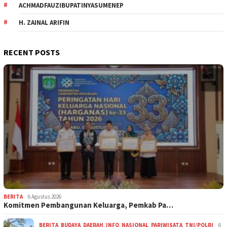
ACHMADFAUZIBUPATINYASUMENEP
H. ZAINAL ARIFIN
RECENT POSTS
BERITA
6 Agustus 2026
Komitmen Pembangunan Keluarga, Pemkab Pa…
BERITA
,
BUDAYA
,
DAERAH
,
INFO
,
NASIONAL
,
PARIWISATA
,
TNI/POLRI
6