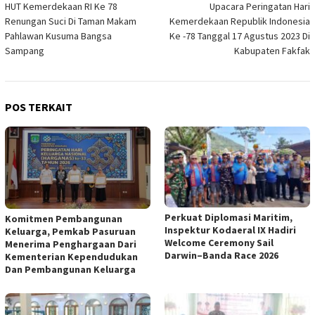
HUT Kemerdekaan RI Ke 78
Upacara Peringatan Hari
pos
Renungan Suci Di Taman Makam
Kemerdekaan Republik Indonesia
Pahlawan Kusuma Bangsa
Ke -78 Tanggal 17 Agustus 2023 Di
Sampang
Kabupaten Fakfak
POS TERKAIT
Perkuat Diplomasi Maritim,
Komitmen Pembangunan
Inspektur Kodaeral IX Hadiri
Keluarga, Pemkab Pasuruan
Welcome Ceremony Sail
Menerima Penghargaan Dari
Darwin–Banda Race 2026
Kementerian Kependudukan
Dan Pembangunan Keluarga