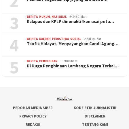
2
3
BERITA
,
HUKUM
,
NASIONAL
34243 Dilihat
Kalapas dan KPLP dinonaktifkan usai petu…
4
BERITA
,
DAERAH
,
PERISTIWA
,
SOSIAL
21541 Dilihat
Taufik Hidayat, Menyayangkan Candi Agung…
5
BERITA
,
PENDIDIKAN
18210 Dilihat
Di Duga Penghinaan Lambang Negara Terkai…
PEDOMAN MEDIA SIBER
KODE ETIK JURNALISTIK
PRIVACY POLICY
DISCLAIMER
REDAKSI
TENTANG KAMI