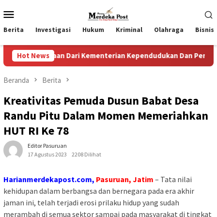
Loncat
Menu
ke
Mobile
konten
Berita
Investigasi
Hukum
Kriminal
Olahraga
Bisnis
gaan Dari Kementerian Kependudukan Dan Pembangunan Keluar
Hot News
Beranda
Berita
Kreativitas Pemuda Dusun Babat Desa
Randu Pitu Dalam Momen Memeriahkan
HUT RI Ke 78
Editor Pasuruan
17 Agustus 2023
2208 Dilihat
Harianmerdekapost.com,
Pasuruan, Jatim
– Tata nilai
kehidupan dalam berbangsa dan bernegara pada era akhir
jaman ini, telah terjadi erosi prilaku hidup yang sudah
merambah di semua sektor sampai pada masyarakat di tingkat