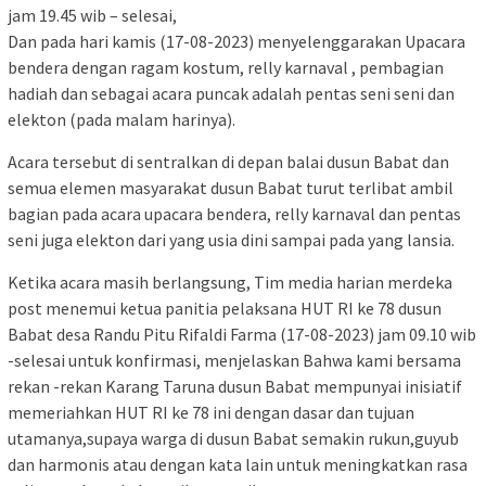
jam 19.45 wib – selesai,
Dan pada hari kamis (17-08-2023) menyelenggarakan Upacara
bendera dengan ragam kostum, relly karnaval , pembagian
hadiah dan sebagai acara puncak adalah pentas seni seni dan
elekton (pada malam harinya).
Acara tersebut di sentralkan di depan balai dusun Babat dan
semua elemen masyarakat dusun Babat turut terlibat ambil
bagian pada acara upacara bendera, relly karnaval dan pentas
seni juga elekton dari yang usia dini sampai pada yang lansia.
Ketika acara masih berlangsung, Tim media harian merdeka
post menemui ketua panitia pelaksana HUT RI ke 78 dusun
Babat desa Randu Pitu Rifaldi Farma (17-08-2023) jam 09.10 wib
-selesai untuk konfirmasi, menjelaskan Bahwa kami bersama
rekan -rekan Karang Taruna dusun Babat mempunyai inisiatif
memeriahkan HUT RI ke 78 ini dengan dasar dan tujuan
utamanya,supaya warga di dusun Babat semakin rukun,guyub
dan harmonis atau dengan kata lain untuk meningkatkan rasa