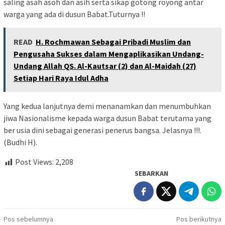
saling asah asoh dan asih serta sikap gotong royong antar
warga yang ada di dusun Babat.Tuturnya !!
READ
H. Rochmawan Sebagai Pribadi Muslim dan
Pengusaha Sukses dalam Mengaplikasikan Undang-
Undang Allah QS. Al-Kautsar (2) dan Al-Maidah (27)
Setiap Hari Raya Idul Adha
Yang kedua lanjutnya demi menanamkan dan menumbuhkan
jiwa Nasionalisme kepada warga dusun Babat terutama yang
ber usia dini sebagai generasi penerus bangsa. Jelasnya !!!.
(Budhi H).
Post Views:
2,208
SEBARKAN
Navigasi
Pos sebelumnya
Pos berikutnya