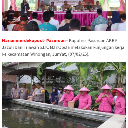
Harianmerdekapost- Pasuruan
–
Kapolres Pasuruan AKBP
Jazuli Dani Iriawan S.I.K. M.Tr.Opsla melakukan kunjungan kerja
ke kecamatan Winongan, Jum’at, (07/02/25).