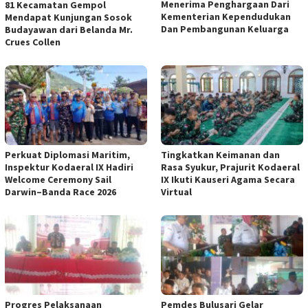
Menerima Penghargaan Dari
81 Kecamatan Gempol
Kementerian Kependudukan
Mendapat Kunjungan Sosok
Dan Pembangunan Keluarga
Budayawan dari Belanda Mr.
Crues Collen
Perkuat Diplomasi Maritim,
Tingkatkan Keimanan dan
Inspektur Kodaeral IX Hadiri
Rasa Syukur, Prajurit Kodaeral
Welcome Ceremony Sail
IX Ikuti Kauseri Agama Secara
Darwin–Banda Race 2026
Virtual
Progres Pelaksanaan
Pemdes Bulusari Gelar