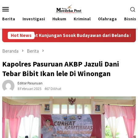
Loncat
Menu
ke
Mobile
konten
Berita
Investigasi
Hukum
Kriminal
Olahraga
Bisnis
Kunjungan Sosok Budayawan dari Belanda Mr. Crues Collen
Hot News
Beranda
Berita
Kapolres Pasuruan AKBP Jazuli Dani
Tebar Bibit Ikan lele Di Winongan
Editor Pasuruan
8 Februari 2025
467 Dilihat