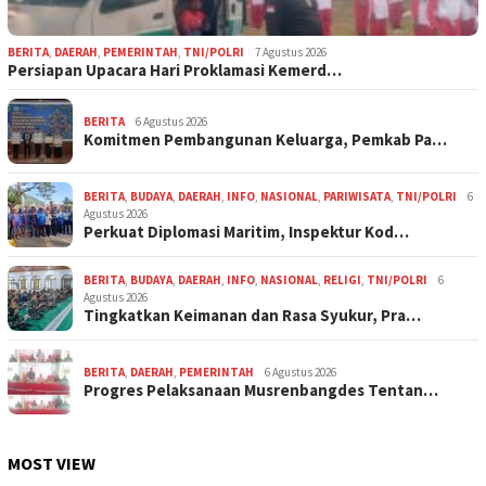
BERITA
,
DAERAH
,
PEMERINTAH
,
TNI/POLRI
7 Agustus 2026
Persiapan Upacara Hari Proklamasi Kemerd…
BERITA
6 Agustus 2026
Komitmen Pembangunan Keluarga, Pemkab Pa…
BERITA
,
BUDAYA
,
DAERAH
,
INFO
,
NASIONAL
,
PARIWISATA
,
TNI/POLRI
6
Agustus 2026
Perkuat Diplomasi Maritim, Inspektur Kod…
BERITA
,
BUDAYA
,
DAERAH
,
INFO
,
NASIONAL
,
RELIGI
,
TNI/POLRI
6
Agustus 2026
Tingkatkan Keimanan dan Rasa Syukur, Pra…
BERITA
,
DAERAH
,
PEMERINTAH
6 Agustus 2026
Progres Pelaksanaan Musrenbangdes Tentan…
MOST VIEW