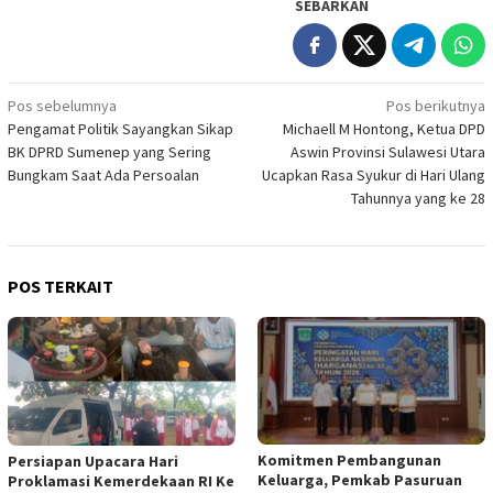
SEBARKAN
Navigasi
Pos sebelumnya
Pos berikutnya
Pengamat Politik Sayangkan Sikap
Michaell M Hontong, Ketua DPD
pos
BK DPRD Sumenep yang Sering
Aswin Provinsi Sulawesi Utara
Bungkam Saat Ada Persoalan
Ucapkan Rasa Syukur di Hari Ulang
Tahunnya yang ke 28
POS TERKAIT
Komitmen Pembangunan
Persiapan Upacara Hari
Keluarga, Pemkab Pasuruan
Proklamasi Kemerdekaan RI Ke