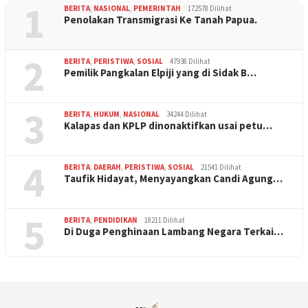
1
BERITA
,
NASIONAL
,
PEMERINTAH
172578 Dilihat
Penolakan Transmigrasi Ke Tanah Papua.
2
BERITA
,
PERISTIWA
,
SOSIAL
47938 Dilihat
Pemilik Pangkalan Elpiji yang di Sidak B…
3
BERITA
,
HUKUM
,
NASIONAL
34244 Dilihat
Kalapas dan KPLP dinonaktifkan usai petu…
4
BERITA
,
DAERAH
,
PERISTIWA
,
SOSIAL
21541 Dilihat
Taufik Hidayat, Menyayangkan Candi Agung…
5
BERITA
,
PENDIDIKAN
18211 Dilihat
Di Duga Penghinaan Lambang Negara Terkai…