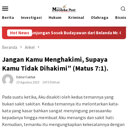
Loncat
Menu
ke
Mobile
konten
Berita
Investigasi
Hukum
Kriminal
Olahraga
Bisnis
ungan Sosok Budayawan dari Belanda Mr. Crues Collen
Hot News
K
Beranda
Arikel
Jangan Kamu Menghakimi, Supaya
Kamu Tidak Dihakimi” (Matus 7:1).
Editor Fakfak
23 Agustus 2023
1473 Dilihat
Pada suatu ketika, Aku disakiti oleh kedua temannya yang
bukan sakit sakitan. Kedua temannya itu melontarkan kata-
kata yang kasar bahkan sangat menyingung perasaanku
kepadanya hingga membuat Aku menangis dan sakit hati.
Kemudian, temanku itu mengungkapkan kekesalannya dengan