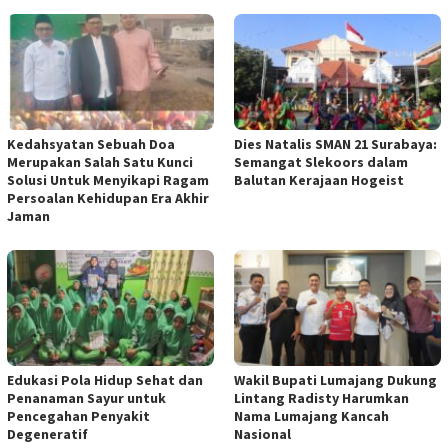
Kedahsyatan Sebuah Doa
Dies Natalis SMAN 21 Surabaya:
Merupakan Salah Satu Kunci
Semangat Slekoors dalam
Solusi Untuk Menyikapi Ragam
Balutan Kerajaan Hogeist
Persoalan Kehidupan Era Akhir
Jaman
Edukasi Pola Hidup Sehat dan
Wakil Bupati Lumajang Dukung
Penanaman Sayur untuk
Lintang Radisty Harumkan
Pencegahan Penyakit
Nama Lumajang Kancah
Degeneratif
Nasional