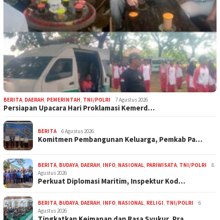
BERITA
,
DAERAH
,
PEMERINTAH
,
TNI/POLRI
7 Agustus 2026
Persiapan Upacara Hari Proklamasi Kemerd…
BERITA
6 Agustus 2026
Komitmen Pembangunan Keluarga, Pemkab Pa…
BERITA
,
BUDAYA
,
DAERAH
,
INFO
,
NASIONAL
,
PARIWISATA
,
TNI/POLRI
6
Agustus 2026
Perkuat Diplomasi Maritim, Inspektur Kod…
BERITA
,
BUDAYA
,
DAERAH
,
INFO
,
NASIONAL
,
RELIGI
,
TNI/POLRI
6
Agustus 2026
Tingkatkan Keimanan dan Rasa Syukur, Pra…