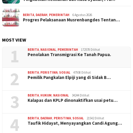
BERITA
,
DAERAH
,
PEMERINTAH
6 Agustus 2026
Progres Pelaksanaan Musrenbangdes Tentan…
MOST VIEW
1
BERITA
,
NASIONAL
,
PEMERINTAH
172578 Dilihat
Penolakan Transmigrasi Ke Tanah Papua.
2
BERITA
,
PERISTIWA
,
SOSIAL
47938 Dilihat
Pemilik Pangkalan Elpiji yang di Sidak B…
3
BERITA
,
HUKUM
,
NASIONAL
34244 Dilihat
Kalapas dan KPLP dinonaktifkan usai petu…
4
BERITA
,
DAERAH
,
PERISTIWA
,
SOSIAL
21542 Dilihat
Taufik Hidayat, Menyayangkan Candi Agung…