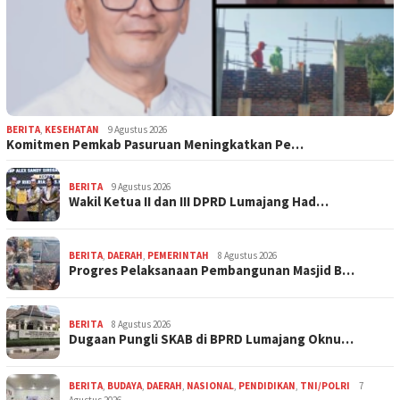
BERITA
,
KESEHATAN
9 Agustus 2026
Komitmen Pemkab Pasuruan Meningkatkan Pe…
BERITA
9 Agustus 2026
Wakil Ketua II dan III DPRD Lumajang Had…
BERITA
,
DAERAH
,
PEMERINTAH
8 Agustus 2026
Progres Pelaksanaan Pembangunan Masjid B…
BERITA
8 Agustus 2026
Dugaan Pungli SKAB di BPRD Lumajang Oknu…
BERITA
,
BUDAYA
,
DAERAH
,
NASIONAL
,
PENDIDIKAN
,
TNI/POLRI
7