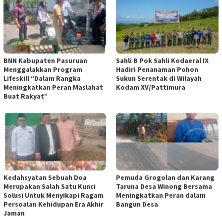
BNN Kabupaten Pasuruan
Sahli B Pok Sahli Kodaeral IX
Menggalakkan Program
Hadiri Penanaman Pohon
Lifeskill “Dalam Rangka
Sukun Serentak di Wilayah
Meningkatkan Peran Maslahat
Kodam XV/Pattimura
Buat Rakyat”
Kedahsyatan Sebuah Doa
Pemuda Grogolan dan Karang
Merupakan Salah Satu Kunci
Taruna Desa Winong Bersama
Solusi Untuk Menyikapi Ragam
Meningkatkan Peran dalam
Persoalan Kehidupan Era Akhir
Bangun Desa
Jaman