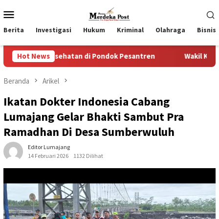
Loncat
Menu
ke
Mobile
konten
Berita
Investigasi
Hukum
Kriminal
Olahraga
Bisnis
sehatan di Pondok Pesantren
Hot News
Wakil Ketua II dan III DPR
Beranda
Arikel
Ikatan Dokter Indonesia Cabang
Lumajang Gelar Bhakti Sambut Pra
Ramadhan Di Desa Sumberwuluh
Editor Lumajang
14 Februari 2026
1132 Dilihat