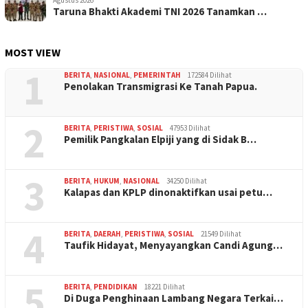
Agustus 2026
Taruna Bhakti Akademi TNI 2026 Tanamkan …
MOST VIEW
1
BERITA
,
NASIONAL
,
PEMERINTAH
172584 Dilihat
Penolakan Transmigrasi Ke Tanah Papua.
2
BERITA
,
PERISTIWA
,
SOSIAL
47953 Dilihat
Pemilik Pangkalan Elpiji yang di Sidak B…
3
BERITA
,
HUKUM
,
NASIONAL
34250 Dilihat
Kalapas dan KPLP dinonaktifkan usai petu…
4
BERITA
,
DAERAH
,
PERISTIWA
,
SOSIAL
21549 Dilihat
Taufik Hidayat, Menyayangkan Candi Agung…
5
BERITA
,
PENDIDIKAN
18221 Dilihat
Di Duga Penghinaan Lambang Negara Terkai…