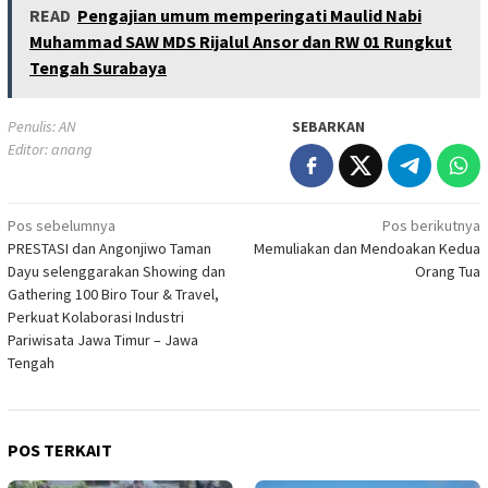
READ
Pengajian umum memperingati Maulid Nabi
Muhammad SAW MDS Rijalul Ansor dan RW 01 Rungkut
Tengah Surabaya
Penulis: AN
SEBARKAN
Editor: anang
Navigasi
Pos sebelumnya
Pos berikutnya
PRESTASI dan Angonjiwo Taman
Memuliakan dan Mendoakan Kedua
pos
Dayu selenggarakan Showing dan
Orang Tua
Gathering 100 Biro Tour & Travel,
Perkuat Kolaborasi Industri
Pariwisata Jawa Timur – Jawa
Tengah
POS TERKAIT