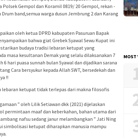
 Polsek Gempol dan Koramil 0819/ 20 Gempol, rekan -
n Drum band,semua warga dusun Jembrung 2 dan Karang
paikan oleh ketua DPRD kabupaten Pasuruan Bapak
menyampaikan bahwa giat Grebek Syawal Sewu Kupat ini
starikan budaya tradisi lebaran ketupat yang
ada masa kesultanan Demak yang selalu dilaksanakan 7
MOST 
udah 6 hari puasa sunnah bulan Syawal dan dijadikan sarana
tang Cara bersyukur kepada Allah SWT, bersedekah dan
ya !!
 lebaran ketupat tidak terlepas dari makna filosofis
amaan ” oleh Lilik Setiawan dkk (2021) dijelaskan
l permintaan maaf dan keberkahan, bahan utama dari
i lambang nafsu sedang janur melambangkan ” Jati Ning
alui simbolisasi ketupat diharapkan manusia mampu
ya.