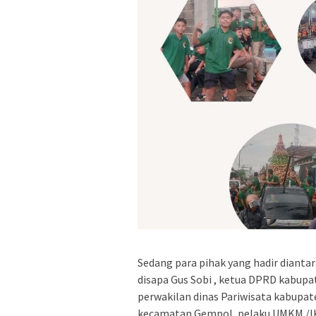
Sedang para pihak yang hadir dianta
disapa Gus Sobi , ketua DPRD kabupat
perwakilan dinas Pariwisata kabupa
kecamatan Gempol, pelaku UMKM /IK