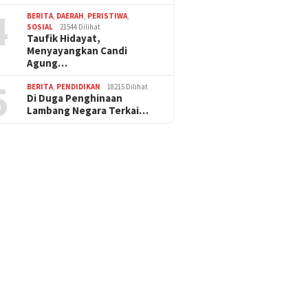
4
BERITA
,
DAERAH
,
PERISTIWA
,
SOSIAL
21544 Dilihat
Taufik Hidayat,
Menyayangkan Candi
Agung…
5
BERITA
,
PENDIDIKAN
18215 Dilihat
Di Duga Penghinaan
Lambang Negara Terkai…