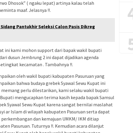
arwo Dhosok” ( ngaku lepat) artinya kalau telah
minta maaf. Jelasnya !!.
Sidang Pantukhir Seleksi Calon Pasis Dikreg
at ini kami mohon support dari bapak wakil bupati
ari dusun Jembrung 2 ini dapat dijadikan agenda
setingkat kecamatan . Tambahnya !!.
paikan oleh wakil bupati kabupaten Pasuruan yang
ampaikan bahwa budaya grebek Syawal Sewu Kupat ini
memang perlu dilestarikan, kami selaku wakil bupati
 Bupati mengucapkan terima kasih kepada bapak Samsul
bek Syawal Sewu Kupat karena sangat bernilai maslahat
i ar Islam di wilayah kabupaten Pasuruan serta dapat
t perkembangan dan kemajuan UMKM/ IKM ditiap
ten Pasuruan. Tuturnya !!. Kemudian acara dilanjut
al Sewu Kupat oleh bapak wakil bupati kabupaten