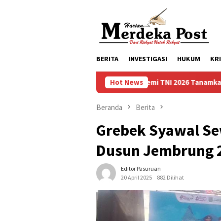
Loncat
ke
konten
BERITA
INVESTIGASI
HUKUM
KR
na Bhakti Akademi TNI 2026 Tanamkan Karakter dan Semangat Bel
Hot News
Beranda
Berita
Grebek Syawal Se
Dusun Jembrung 2
Editor Pasuruan
20 April 2025
882 Dilihat