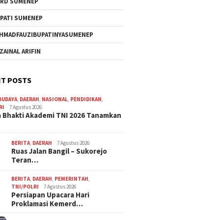
RD SUMENEP
PATI SUMENEP
HMADFAUZIBUPATINYASUMENEP
 ZAINAL ARIFIN
T POSTS
BUDAYA
,
DAERAH
,
NASIONAL
,
PENDIDIKAN
,
RI
7 Agustus 2026
 Bhakti Akademi TNI 2026 Tanamkan
BERITA
,
DAERAH
7 Agustus 2026
Ruas Jalan Bangil – Sukorejo
Teran…
BERITA
,
DAERAH
,
PEMERINTAH
,
TNI/POLRI
7 Agustus 2026
Persiapan Upacara Hari
Proklamasi Kemerd…