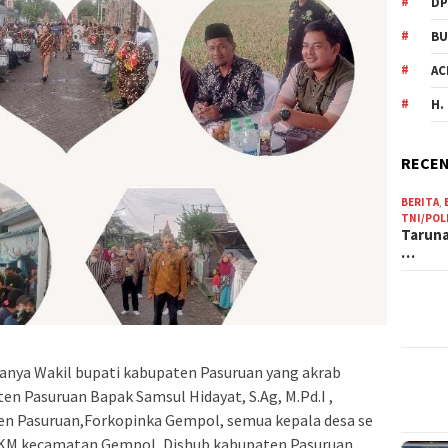
DP
BU
AC
H.
RECEN
BERITA
,
TNI/POL
Taruna
…
ranya Wakil bupati kabupaten Pasuruan yang akrab
en Pasuruan Bapak Samsul Hidayat, S.Ag, M.Pd.I ,
ten Pasuruan,Forkopinka Gempol, semua kepala desa se
M kecamatan Gempol, Dishub kabupaten Pasuruan ,