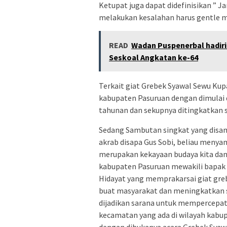
Ketupat juga dapat didefinisikan ” J
melakukan kesalahan harus gentle me
READ
Wadan Puspenerbal hadiri 
Seskoal Angkatan ke-64
Terkait giat Grebek Syawal Sewu Kup
kabupaten Pasuruan dengan dimulai d
tahunan dan sekupnya ditingkatkan 
Sedang Sambutan singkat yang disam
akrab disapa Gus Sobi, beliau meny
merupakan kekayaan budaya kita dan 
kabupaten Pasuruan mewakili bapak
Hidayat yang memprakarsai giat gre
buat masyarakat dan meningkatkan sy
dijadikan sarana untuk mempercepa
kecamatan yang ada di wilayah kabupa
dengan dibukanya acara Grebek Syaw