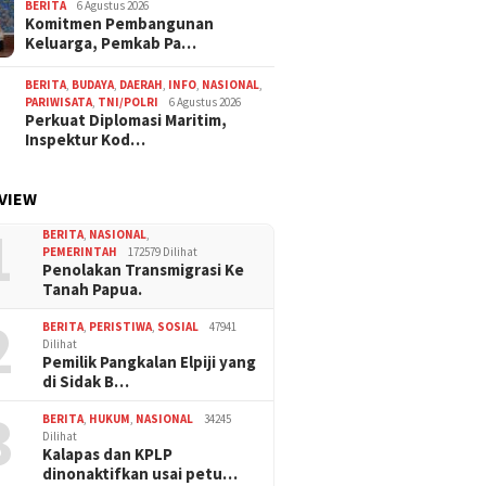
BERITA
6 Agustus 2026
Komitmen Pembangunan
Keluarga, Pemkab Pa…
BERITA
,
BUDAYA
,
DAERAH
,
INFO
,
NASIONAL
,
PARIWISATA
,
TNI/POLRI
6 Agustus 2026
Perkuat Diplomasi Maritim,
Inspektur Kod…
VIEW
1
BERITA
,
NASIONAL
,
PEMERINTAH
172579 Dilihat
Penolakan Transmigrasi Ke
Tanah Papua.
2
BERITA
,
PERISTIWA
,
SOSIAL
47941
Dilihat
Pemilik Pangkalan Elpiji yang
di Sidak B…
3
BERITA
,
HUKUM
,
NASIONAL
34245
Dilihat
Kalapas dan KPLP
dinonaktifkan usai petu…