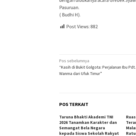
Pasuruan.
( Budhi H).
Post Views:
882
Navigasi
Pos sebelumnya
“Kasih di Bukit Golgota: Perjalanan Ibu Pd
pos
Wanma dari Ufuk Timur”
POS TERKAIT
Taruna Bhakti Akademi TNI
Ruas
2026 Tanamkan Karakter dan
Tera
Semangat Bela Negara
Mala
kepada Siswa Sekolah Rakyat
Ratu