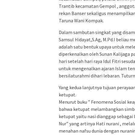
Trantib kecamatan Gempol , anggota
rekan Banser sekaligus menampilka
Taruna Wani Kompak.
Dalam sambutan singkat yang disam
Samsul Hidayat,S.Ag, M.Pd.I beliau 
adalah satu bentuk upaya untuk mele
diperkenalkan oleh Sunan Kalijaga p
hari setelah hari raya Idul Fitri ses
untuk mengenalkan ajaran Islam ten
bersilaturahmi dihari lebaran. Tuturn
Yang kedua lanjutnya tujuan perayaan
ketupat.
Menurut buku ” Fenomena Sosial keag
bahwa ketupat melambangkan simbo
ketupat yaitu nasi dianggap sebaga
Nur” yang artinya Hati nurani , mel
menahan nafsu dunia dengan nuranin