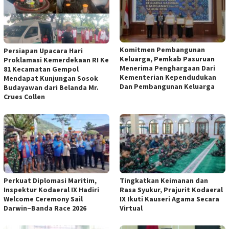
Komitmen Pembangunan
Persiapan Upacara Hari
Keluarga, Pemkab Pasuruan
Proklamasi Kemerdekaan RI Ke
Menerima Penghargaan Dari
81 Kecamatan Gempol
Kementerian Kependudukan
Mendapat Kunjungan Sosok
Dan Pembangunan Keluarga
Budayawan dari Belanda Mr.
Crues Collen
Perkuat Diplomasi Maritim,
Tingkatkan Keimanan dan
Inspektur Kodaeral IX Hadiri
Rasa Syukur, Prajurit Kodaeral
Welcome Ceremony Sail
IX Ikuti Kauseri Agama Secara
Darwin–Banda Race 2026
Virtual