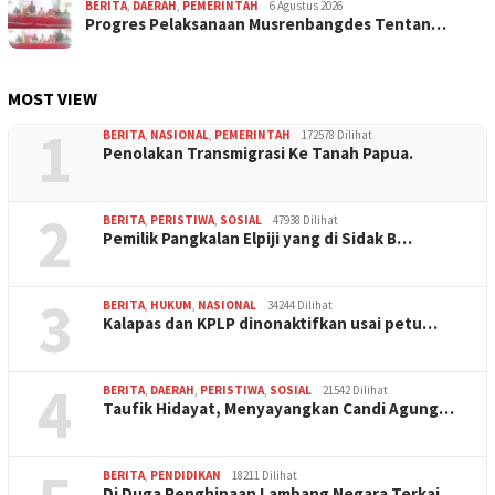
BERITA
,
DAERAH
,
PEMERINTAH
6 Agustus 2026
Progres Pelaksanaan Musrenbangdes Tentan…
MOST VIEW
1
BERITA
,
NASIONAL
,
PEMERINTAH
172578 Dilihat
Penolakan Transmigrasi Ke Tanah Papua.
2
BERITA
,
PERISTIWA
,
SOSIAL
47938 Dilihat
Pemilik Pangkalan Elpiji yang di Sidak B…
3
BERITA
,
HUKUM
,
NASIONAL
34244 Dilihat
Kalapas dan KPLP dinonaktifkan usai petu…
4
BERITA
,
DAERAH
,
PERISTIWA
,
SOSIAL
21542 Dilihat
Taufik Hidayat, Menyayangkan Candi Agung…
BERITA
,
PENDIDIKAN
18211 Dilihat
Di Duga Penghinaan Lambang Negara Terkai…