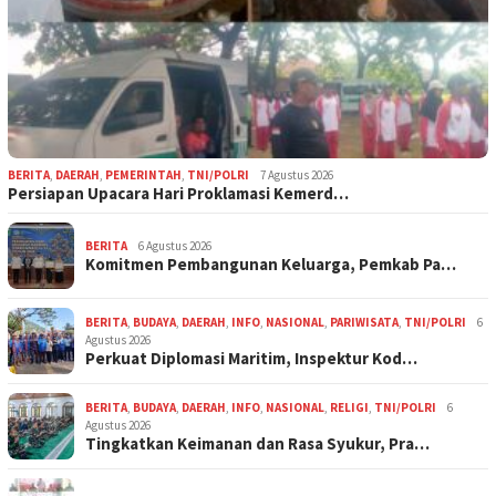
BERITA
,
DAERAH
,
PEMERINTAH
,
TNI/POLRI
7 Agustus 2026
Persiapan Upacara Hari Proklamasi Kemerd…
BERITA
6 Agustus 2026
Komitmen Pembangunan Keluarga, Pemkab Pa…
BERITA
,
BUDAYA
,
DAERAH
,
INFO
,
NASIONAL
,
PARIWISATA
,
TNI/POLRI
6
Agustus 2026
Perkuat Diplomasi Maritim, Inspektur Kod…
BERITA
,
BUDAYA
,
DAERAH
,
INFO
,
NASIONAL
,
RELIGI
,
TNI/POLRI
6
Agustus 2026
Tingkatkan Keimanan dan Rasa Syukur, Pra…