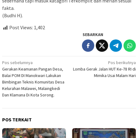
sederhana tapi masuk katagori Terkomplit dan meriah sesuai
fakta.
(Budhi H).
Post Views:
1,402
SEBARKAN
Navigasi
Pos sebelumnya
Pos berikutnya
Gerakan Keamanan Pangan Desa,
Lomba Gerak Jalan HUT Ke-78 RI di
pos
Balai POM DI Manokwari Lakukan
Mimika Usai Malam Hari
Bimbingan Teknis Komunitas Desa
Kelurahan Malawei, Malaingkedi
Dan Klamana Di Kota Sorong.
POS TERKAIT