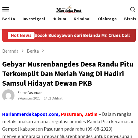
Loncat
Menu
ke
Mobile
konten
Berita
Investigasi
Hukum
Kriminal
Olahraga
Bisnis
n Sosok Budayawan dari Belanda Mr. Crues Collen
Hot News
Komit
Beranda
Berita
Gebyar Musrenbangdes Desa Randu Pitu
Terkomplit Dan Meriah Yang Di Hadiri
Samsul Hidayat Dewan PKB
Editor Pasuruan
9 Agustus 2023
1402 Dilihat
Harianmerdekapost.com,
Pasuruan, Jatim
– Dalam rangka
melaksanakan amanat regulasi pemdes Randu Pitu kecamatan
Gempol kabupaten Pasuruan pada rabu (09-08-2023)
menyelenggarakan gebyar Musrenbangdes untuk penyusunan