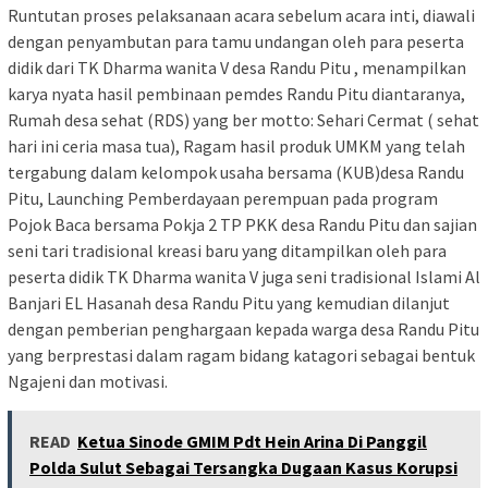
Runtutan proses pelaksanaan acara sebelum acara inti, diawali
dengan penyambutan para tamu undangan oleh para peserta
didik dari TK Dharma wanita V desa Randu Pitu , menampilkan
karya nyata hasil pembinaan pemdes Randu Pitu diantaranya,
Rumah desa sehat (RDS) yang ber motto: Sehari Cermat ( sehat
hari ini ceria masa tua), Ragam hasil produk UMKM yang telah
tergabung dalam kelompok usaha bersama (KUB)desa Randu
Pitu, Launching Pemberdayaan perempuan pada program
Pojok Baca bersama Pokja 2 TP PKK desa Randu Pitu dan sajian
seni tari tradisional kreasi baru yang ditampilkan oleh para
peserta didik TK Dharma wanita V juga seni tradisional Islami Al
Banjari EL Hasanah desa Randu Pitu yang kemudian dilanjut
dengan pemberian penghargaan kepada warga desa Randu Pitu
yang berprestasi dalam ragam bidang katagori sebagai bentuk
Ngajeni dan motivasi.
READ
Ketua Sinode GMIM Pdt Hein Arina Di Panggil
Polda Sulut Sebagai Tersangka Dugaan Kasus Korupsi