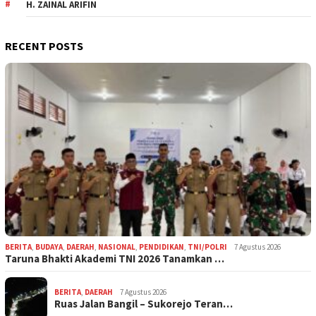
H. ZAINAL ARIFIN
RECENT POSTS
BERITA
,
BUDAYA
,
DAERAH
,
NASIONAL
,
PENDIDIKAN
,
TNI/POLRI
7 Agustus 2026
Taruna Bhakti Akademi TNI 2026 Tanamkan …
BERITA
,
DAERAH
7 Agustus 2026
Ruas Jalan Bangil – Sukorejo Teran…