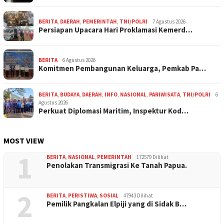
BERITA
,
DAERAH
,
PEMERINTAH
,
TNI/POLRI
7 Agustus 2026
Persiapan Upacara Hari Proklamasi Kemerd…
BERITA
6 Agustus 2026
Komitmen Pembangunan Keluarga, Pemkab Pa…
BERITA
,
BUDAYA
,
DAERAH
,
INFO
,
NASIONAL
,
PARIWISATA
,
TNI/POLRI
6
Agustus 2026
Perkuat Diplomasi Maritim, Inspektur Kod…
MOST VIEW
1
BERITA
,
NASIONAL
,
PEMERINTAH
172579 Dilihat
Penolakan Transmigrasi Ke Tanah Papua.
2
BERITA
,
PERISTIWA
,
SOSIAL
47943 Dilihat
Pemilik Pangkalan Elpiji yang di Sidak B…