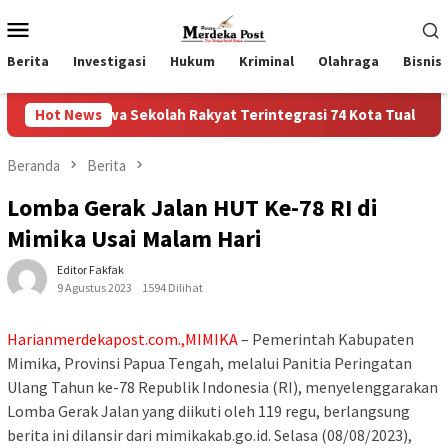
Loncat
Menu
ke
Mobile
konten
Berita
Investigasi
Hukum
Kriminal
Olahraga
Bisnis
wa Sekolah Rakyat Terintegrasi 74 Kota Tual
Hot News
Ruas Jalan
Beranda
Berita
Lomba Gerak Jalan HUT Ke-78 RI di
Mimika Usai Malam Hari
Editor Fakfak
9 Agustus 2023
1594 Dilihat
Harianmerdekapost.com.,MIMIKA
– Pemerintah Kabupaten
Mimika, Provinsi Papua Tengah, melalui Panitia Peringatan
Ulang Tahun ke-78 Republik Indonesia (RI), menyelenggarakan
Lomba Gerak Jalan yang diikuti oleh 119 regu, berlangsung
berita ini dilansir dari mimikakab.go.id. Selasa (08/08/2023),