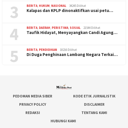
3
BERITA
,
HUKUM
,
NASIONAL
34245 Dilihat
Kalapas dan KPLP dinonaktifkan usai petu…
4
BERITA
,
DAERAH
,
PERISTIWA
,
SOSIAL
21544 Dilihat
Taufik Hidayat, Menyayangkan Candi Agung…
5
BERITA
,
PENDIDIKAN
18216 Dilihat
Di Duga Penghinaan Lambang Negara Terkai…
PEDOMAN MEDIA SIBER
KODE ETIK JURNALISTIK
PRIVACY POLICY
DISCLAIMER
REDAKSI
TENTANG KAMI
HUBUNGI KAMI