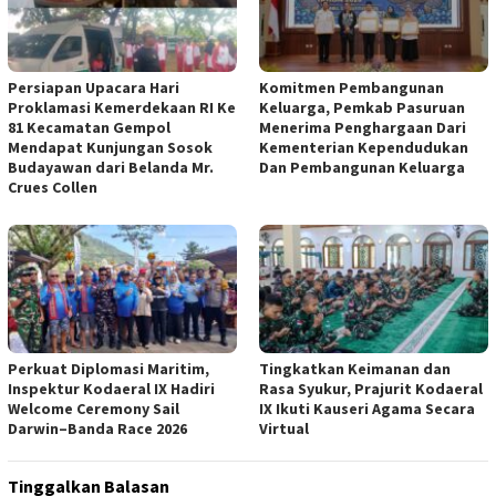
Persiapan Upacara Hari
Komitmen Pembangunan
Proklamasi Kemerdekaan RI Ke
Keluarga, Pemkab Pasuruan
81 Kecamatan Gempol
Menerima Penghargaan Dari
Mendapat Kunjungan Sosok
Kementerian Kependudukan
Budayawan dari Belanda Mr.
Dan Pembangunan Keluarga
Crues Collen
Perkuat Diplomasi Maritim,
Tingkatkan Keimanan dan
Inspektur Kodaeral IX Hadiri
Rasa Syukur, Prajurit Kodaeral
Welcome Ceremony Sail
IX Ikuti Kauseri Agama Secara
Darwin–Banda Race 2026
Virtual
Tinggalkan Balasan