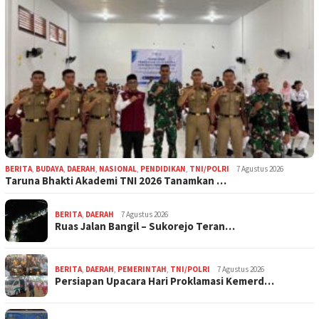
BERITA
,
BUDAYA
,
DAERAH
,
NASIONAL
,
PENDIDIKAN
,
TNI/POLRI
7 Agustus 2026
Taruna Bhakti Akademi TNI 2026 Tanamkan …
BERITA
,
DAERAH
7 Agustus 2026
Ruas Jalan Bangil – Sukorejo Teran…
BERITA
,
DAERAH
,
PEMERINTAH
,
TNI/POLRI
7 Agustus 2026
Persiapan Upacara Hari Proklamasi Kemerd…