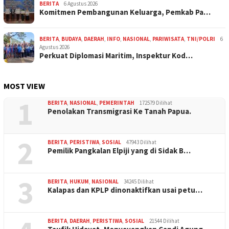
BERITA
6 Agustus 2026
Komitmen Pembangunan Keluarga, Pemkab Pa…
BERITA
,
BUDAYA
,
DAERAH
,
INFO
,
NASIONAL
,
PARIWISATA
,
TNI/POLRI
6
Agustus 2026
Perkuat Diplomasi Maritim, Inspektur Kod…
MOST VIEW
1
BERITA
,
NASIONAL
,
PEMERINTAH
172579 Dilihat
Penolakan Transmigrasi Ke Tanah Papua.
2
BERITA
,
PERISTIWA
,
SOSIAL
47943 Dilihat
Pemilik Pangkalan Elpiji yang di Sidak B…
3
BERITA
,
HUKUM
,
NASIONAL
34245 Dilihat
Kalapas dan KPLP dinonaktifkan usai petu…
BERITA
,
DAERAH
,
PERISTIWA
,
SOSIAL
21544 Dilihat