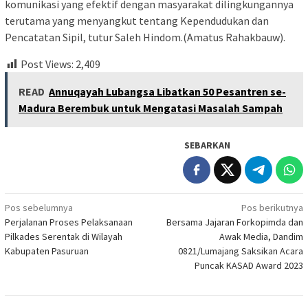
komunikasi yang efektif dengan masyarakat dilingkungannya
terutama yang menyangkut tentang Kependudukan dan
Pencatatan Sipil, tutur Saleh Hindom.(Amatus Rahakbauw).
Post Views:
2,409
READ
Annuqayah Lubangsa Libatkan 50 Pesantren se-
Madura Berembuk untuk Mengatasi Masalah Sampah
SEBARKAN
Navigasi
Pos sebelumnya
Pos berikutnya
Perjalanan Proses Pelaksanaan
Bersama Jajaran Forkopimda dan
pos
Pilkades Serentak di Wilayah
Awak Media, Dandim
Kabupaten Pasuruan
0821/Lumajang Saksikan Acara
Puncak KASAD Award 2023