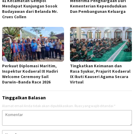
81 Kecamatan Gempol
Menerima Penghargaan Dari
Mendapat Kunjungan Sosok
Kementerian Kependudukan
Budayawan dari Belanda Mr.
Dan Pembangunan Keluarga
Crues Collen
Perkuat Diplomasi Maritim,
Tingkatkan Keimanan dan
Inspektur Kodaeral IX Hadiri
Rasa Syukur, Prajurit Kodaeral
Welcome Ceremony Sail
IX Ikuti Kauseri Agama Secara
Darwin–Banda Race 2026
Virtual
Tinggalkan Balasan
Alamat email Anda tidak akan dipublikasikan.
Ruas yang wajib ditandai
*