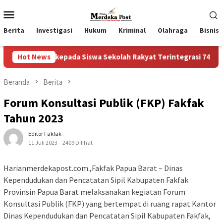
Loncat
Menu
ke
Mobile
konten
Berita
Investigasi
Hukum
Kriminal
Olahraga
Bisnis
kepada Siswa Sekolah Rakyat Terintegrasi 74 Kota Tual
Hot News
Beranda
Berita
Forum Konsultasi Publik (FKP) Fakfak
Tahun 2023
Editor Fakfak
11 Juli 2023
2409 Dilihat
Harianmerdekapost.com.,Fakfak Papua Barat – Dinas
Kependudukan dan Pencatatan Sipil Kabupaten Fakfak
Provinsin Papua Barat melaksanakan kegiatan Forum
Konsultasi Publik (FKP) yang bertempat di ruang rapat Kantor
Dinas Kependudukan dan Pencatatan Sipil Kabupaten Fakfak,