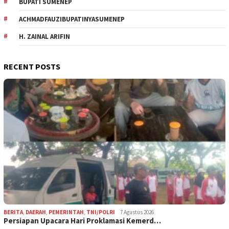
BUPATI SUMENEP
ACHMADFAUZIBUPATINYASUMENEP
H. ZAINAL ARIFIN
RECENT POSTS
BERITA
,
DAERAH
,
PEMERINTAH
,
TNI/POLRI
7 Agustus 2026
Persiapan Upacara Hari Proklamasi Kemerd…