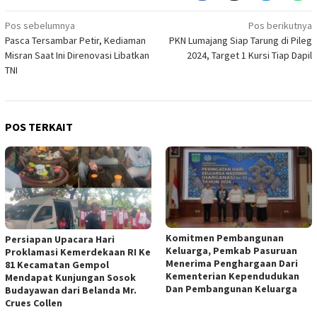
Navigasi
Pos sebelumnya
Pos berikutnya
Pasca Tersambar Petir, Kediaman
PKN Lumajang Siap Tarung di Pileg
pos
Misran Saat Ini Direnovasi Libatkan
2024, Target 1 Kursi Tiap Dapil
TNI
POS TERKAIT
Komitmen Pembangunan
Persiapan Upacara Hari
Keluarga, Pemkab Pasuruan
Proklamasi Kemerdekaan RI Ke
Menerima Penghargaan Dari
81 Kecamatan Gempol
Kementerian Kependudukan
Mendapat Kunjungan Sosok
Dan Pembangunan Keluarga
Budayawan dari Belanda Mr.
Crues Collen