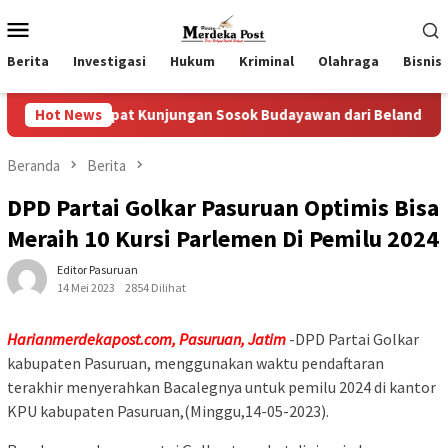
Loncat
Menu
ke
Mobile
konten
Berita
Investigasi
Hukum
Kriminal
Olahraga
Bisnis
apat Kunjungan Sosok Budayawan dari Belanda Mr. Crues Collen
Hot News
Beranda
Berita
DPD Partai Golkar Pasuruan Optimis Bisa
Meraih 10 Kursi Parlemen Di Pemilu 2024
Editor Pasuruan
14 Mei 2023
2854 Dilihat
Harianmerdekapost.com, Pasuruan, Jatim
-DPD Partai Golkar
kabupaten Pasuruan, menggunakan waktu pendaftaran
terakhir menyerahkan Bacalegnya untuk pemilu 2024 di kantor
KPU kabupaten Pasuruan,(Minggu,14-05-2023).