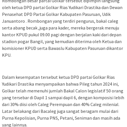
Rombongan besar partai Golkar tersebut dipimpin langsung
oleh ketua DPD partai Golkar Rias Yudikari Drastika dan Dewan
Penasehat DPD Partai Golkar Kabupaten Pasuruan, Udik
Januantoro . Rombongan yang terdiri pengurus, bakal caleg
serta abang becak ,juga para kader, mereka bergerak menuju
kantor KPUD pukul 09.00 pagi dengan berjalan kaki dari depan
stadion pogar Bangil, yang kemudian diterima oleh Ketua dan
komisioner KPUD serta Bawaslu Kabupaten Pasuruan dikantor
KPU.
Dalam kesempatan tersebut ketua DPD partai Golkar Rias
Yudikari Drastika menyampaikan bahwa Pileg tahun 2024 ini,
Golkar telah memenuhi jumlah Bakal Calon legislatif 50 orang
yang tersebar di Dapil 1 sampai dapil 6, dengan komposisi lebih
dari 30% diisi oleh Caleg Perempuan dan 40% Caleg milenial.
Latar belakang dari Bacaleg juga sangat beragam mulai dari
Purna Kepolisian, Purna PNS, Petani, Seniman dan masih ada
yang lainnya.