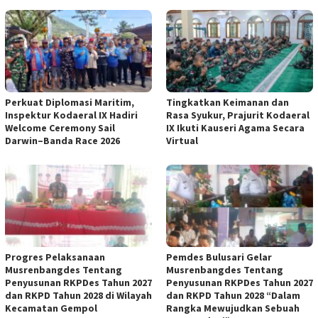
Perkuat Diplomasi Maritim,
Tingkatkan Keimanan dan
Inspektur Kodaeral IX Hadiri
Rasa Syukur, Prajurit Kodaeral
Welcome Ceremony Sail
IX Ikuti Kauseri Agama Secara
Darwin–Banda Race 2026
Virtual
Progres Pelaksanaan
Pemdes Bulusari Gelar
Musrenbangdes Tentang
Musrenbangdes Tentang
Penyusunan RKPDes Tahun 2027
Penyusunan RKPDes Tahun 2027
dan RKPD Tahun 2028 di Wilayah
dan RKPD Tahun 2028 “Dalam
Kecamatan Gempol
Rangka Mewujudkan Sebuah