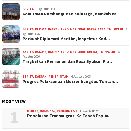
BERITA
6 Agustus 2026
Komitmen Pembangunan Keluarga, Pemkab Pa…
BERITA
,
BUDAYA
,
DAERAH
,
INFO
,
NASIONAL
,
PARIWISATA
,
TNI/POLRI
6
Agustus 2026
Perkuat Diplomasi Maritim, Inspektur Kod…
BERITA
,
BUDAYA
,
DAERAH
,
INFO
,
NASIONAL
,
RELIGI
,
TNI/POLRI
6
Agustus 2026
Tingkatkan Keimanan dan Rasa Syukur, Pra…
BERITA
,
DAERAH
,
PEMERINTAH
6 Agustus 2026
Progres Pelaksanaan Musrenbangdes Tentan…
MOST VIEW
1
BERITA
,
NASIONAL
,
PEMERINTAH
172578 Dilihat
Penolakan Transmigrasi Ke Tanah Papua.