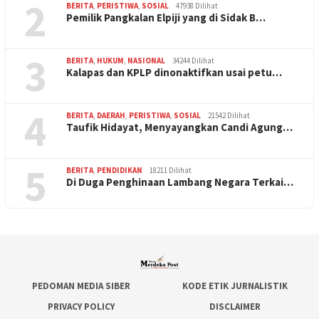
2
BERITA
,
PERISTIWA
,
SOSIAL
47938 Dilihat
Pemilik Pangkalan Elpiji yang di Sidak B…
3
BERITA
,
HUKUM
,
NASIONAL
34244 Dilihat
Kalapas dan KPLP dinonaktifkan usai petu…
4
BERITA
,
DAERAH
,
PERISTIWA
,
SOSIAL
21542 Dilihat
Taufik Hidayat, Menyayangkan Candi Agung…
5
BERITA
,
PENDIDIKAN
18211 Dilihat
Di Duga Penghinaan Lambang Negara Terkai…
PEDOMAN MEDIA SIBER
KODE ETIK JURNALISTIK
PRIVACY POLICY
DISCLAIMER