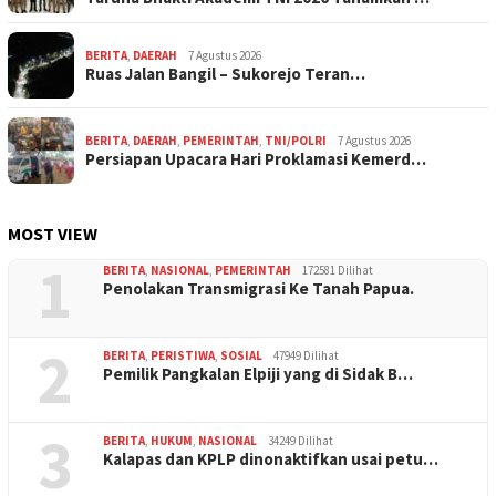
BERITA
,
DAERAH
7 Agustus 2026
Ruas Jalan Bangil – Sukorejo Teran…
BERITA
,
DAERAH
,
PEMERINTAH
,
TNI/POLRI
7 Agustus 2026
Persiapan Upacara Hari Proklamasi Kemerd…
MOST VIEW
1
BERITA
,
NASIONAL
,
PEMERINTAH
172581 Dilihat
Penolakan Transmigrasi Ke Tanah Papua.
2
BERITA
,
PERISTIWA
,
SOSIAL
47949 Dilihat
Pemilik Pangkalan Elpiji yang di Sidak B…
3
BERITA
,
HUKUM
,
NASIONAL
34249 Dilihat
Kalapas dan KPLP dinonaktifkan usai petu…