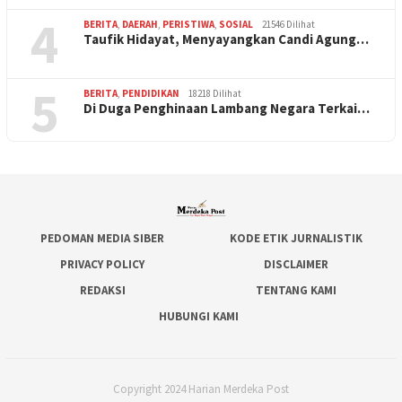
4
BERITA
,
DAERAH
,
PERISTIWA
,
SOSIAL
21546 Dilihat
Taufik Hidayat, Menyayangkan Candi Agung…
5
BERITA
,
PENDIDIKAN
18218 Dilihat
Di Duga Penghinaan Lambang Negara Terkai…
PEDOMAN MEDIA SIBER
KODE ETIK JURNALISTIK
PRIVACY POLICY
DISCLAIMER
REDAKSI
TENTANG KAMI
HUBUNGI KAMI
Copyright 2024 Harian Merdeka Post