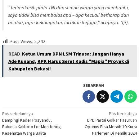
“Terimakasih pada TNI dan semua warga yang membantu,
saya tidak bisa membalas apa – apa kecuali berharap dan
berdoa, agar kekompakan ini akan terjaga,” ucapnya. (fjr).
Post Views:
2,242
READ
Ketua Umum DPN LSM Trinusa: Jangan Hanya
Ade Kunang, KPK Harus Seret Kadis "Mapia" Proyek di
Kabupaten Bekasi!
SEBARKAN
Navigasi
Pos sebelumnya
Pos berikutnya
Dampingi Kader Posyandu,
DPD Partai Golkar Pasuruan
pos
Babinsa Kaliboto Lor Monitoring
Optimis Bisa Meraih 10 Kursi
Kesehatan Warga Balita
Parlemen Di Pemilu 2024