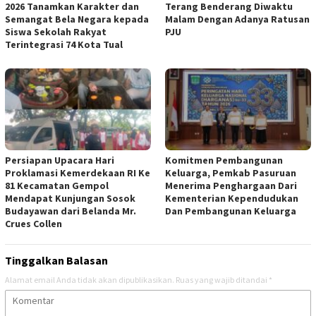
2026 Tanamkan Karakter dan
Terang Benderang Diwaktu
Semangat Bela Negara kepada
Malam Dengan Adanya Ratusan
Siswa Sekolah Rakyat
PJU
Terintegrasi 74 Kota Tual
Persiapan Upacara Hari
Komitmen Pembangunan
Proklamasi Kemerdekaan RI Ke
Keluarga, Pemkab Pasuruan
81 Kecamatan Gempol
Menerima Penghargaan Dari
Mendapat Kunjungan Sosok
Kementerian Kependudukan
Budayawan dari Belanda Mr.
Dan Pembangunan Keluarga
Crues Collen
Tinggalkan Balasan
Alamat email Anda tidak akan dipublikasikan.
Ruas yang wajib ditandai
*