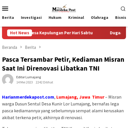
Loncat
Menu
ke
Mobile
konten
Berita
Investigasi
Hukum
Kriminal
Olahraga
Bisnis
 2 Desa Kepulungan Per Hari Sabtu
Hot News
Dugaan Pungli SKAB 
Beranda
Berita
Pasca Tersambar Petir, Kediaman Misran
Saat Ini Direnovasi Libatkan TNI
Editor Lumajang
14 Mei 2023
2242 Dilihat
Harianmerdekapost.com
,
Lumajang, Jawa Timur
– Misran
warga Dusun Sentul Desa Kunir Lor Lumajang, bernafas lega
pasca kediamannya yang sebelumnya sempat alami kerusakan
akibat terkena petir, akhirnya di renovasi.