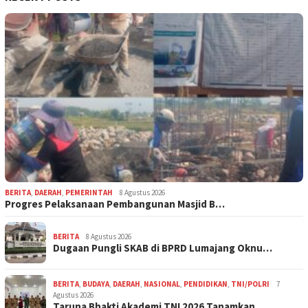
BERITA
,
DAERAH
,
PEMERINTAH
8 Agustus 2026
Progres Pelaksanaan Pembangunan Masjid B…
BERITA
8 Agustus 2026
Dugaan Pungli SKAB di BPRD Lumajang Oknu…
BERITA
,
BUDAYA
,
DAERAH
,
NASIONAL
,
PENDIDIKAN
,
TNI/POLRI
7
Agustus 2026
Taruna Bhakti Akademi TNI 2026 Tanamkan …