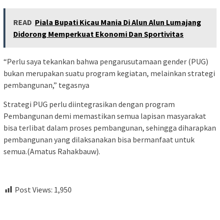
READ
Piala Bupati Kicau Mania Di Alun Alun Lumajang
Didorong Memperkuat Ekonomi Dan Sportivitas
“Perlu saya tekankan bahwa pengarusutamaan gender (PUG)
bukan merupakan suatu program kegiatan, melainkan strategi
pembangunan,” tegasnya
Strategi PUG perlu diintegrasikan dengan program
Pembangunan demi memastikan semua lapisan masyarakat
bisa terlibat dalam proses pembangunan, sehingga diharapkan
pembangunan yang dilaksanakan bisa bermanfaat untuk
semua.(Amatus Rahakbauw).
Post Views:
1,950