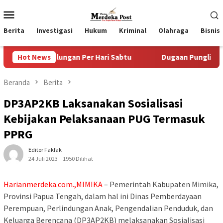
Loncat
Menu
ke
Mobile
konten
Berita
Investigasi
Hukum
Kriminal
Olahraga
Bisnis
ungan Per Hari Sabtu
Hot News
Dugaan Pungli SKAB di BPRD Lumaj
Beranda
Berita
DP3AP2KB Laksanakan Sosialisasi
Kebijakan Pelaksanaan PUG Termasuk
PPRG
Editor Fakfak
24 Juli 2023
1950 Dilihat
Harianmerdeka.com.,MIMIKA
– Pemerintah Kabupaten Mimika,
Provinsi Papua Tengah, dalam hal ini Dinas Pemberdayaan
Perempuan, Perlindungan Anak, Pengendalian Penduduk, dan
Keluarga Berencana (DP3AP2KB) melaksanakan Sosialisasi