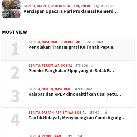
BERITA
,
DAERAH
,
PEMERINTAH
,
TNI/POLRI
7 Agustus 2026
Persiapan Upacara Hari Proklamasi Kemerd…
MOST VIEW
1
BERITA
,
NASIONAL
,
PEMERINTAH
172581 Dilihat
Penolakan Transmigrasi Ke Tanah Papua.
2
BERITA
,
PERISTIWA
,
SOSIAL
47949 Dilihat
Pemilik Pangkalan Elpiji yang di Sidak B…
3
BERITA
,
HUKUM
,
NASIONAL
34249 Dilihat
Kalapas dan KPLP dinonaktifkan usai petu…
4
BERITA
,
DAERAH
,
PERISTIWA
,
SOSIAL
21546 Dilihat
Taufik Hidayat, Menyayangkan Candi Agung…
BERITA
,
PENDIDIKAN
18219 Dilihat