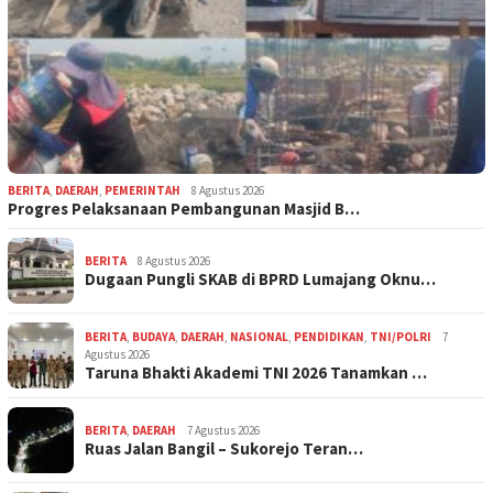
BERITA
,
DAERAH
,
PEMERINTAH
8 Agustus 2026
Progres Pelaksanaan Pembangunan Masjid B…
BERITA
8 Agustus 2026
Dugaan Pungli SKAB di BPRD Lumajang Oknu…
BERITA
,
BUDAYA
,
DAERAH
,
NASIONAL
,
PENDIDIKAN
,
TNI/POLRI
7
Agustus 2026
Taruna Bhakti Akademi TNI 2026 Tanamkan …
BERITA
,
DAERAH
7 Agustus 2026
Ruas Jalan Bangil – Sukorejo Teran…