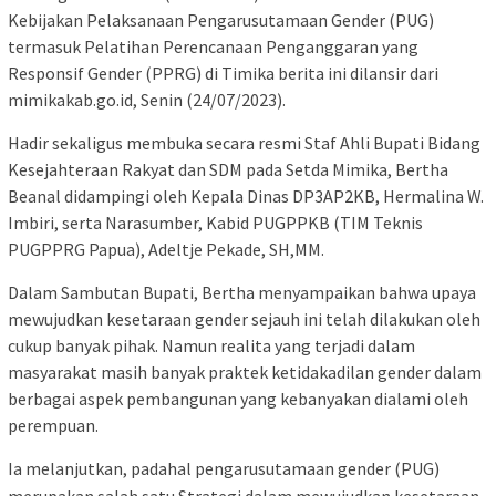
Kebijakan Pelaksanaan Pengarusutamaan Gender (PUG)
termasuk Pelatihan Perencanaan Penganggaran yang
Responsif Gender (PPRG) di Timika berita ini dilansir dari
mimikakab.go.id, Senin (24/07/2023).
Hadir sekaligus membuka secara resmi Staf Ahli Bupati Bidang
Kesejahteraan Rakyat dan SDM pada Setda Mimika, Bertha
Beanal didampingi oleh Kepala Dinas DP3AP2KB, Hermalina W.
Imbiri, serta Narasumber, Kabid PUGPPKB (TIM Teknis
PUGPPRG Papua), Adeltje Pekade, SH,MM.
Dalam Sambutan Bupati, Bertha menyampaikan bahwa upaya
mewujudkan kesetaraan gender sejauh ini telah dilakukan oleh
cukup banyak pihak. Namun realita yang terjadi dalam
masyarakat masih banyak praktek ketidakadilan gender dalam
berbagai aspek pembangunan yang kebanyakan dialami oleh
perempuan.
Ia melanjutkan, padahal pengarusutamaan gender (PUG)
merupakan salah satu Strategi dalam mewujudkan kesetaraan