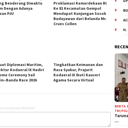
DP
ng Benderang Diwaktu
Proklamasi Kemerdekaan RI
m Dengan Adanya
Ke 81 Kecamatan Gempol
BU
san PJU
Mendapat Kunjungan Sosok
Budayawan dari Belanda Mr.
AC
Crues Collen
H.
RECEN
uat Diplomasi Maritim,
Tingkatkan Keimanan dan
ektur Kodaeral IX Hadiri
Rasa Syukur, Prajurit
ome Ceremony Sail
Kodaeral IX Ikuti Kauseri
in–Banda Race 2026
Agama Secara Virtual
BERITA
,
as yang wajib ditandai
*
TNI/POL
Taruna
…