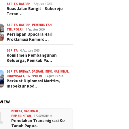
BERITA
,
DAERAH
7 Agustus 2026
Ruas Jalan Bangil – Sukorejo
Teran…
BERITA
,
DAERAH
,
PEMERINTAH
,
TNI/POLRI
7 Agustus 2026
Persiapan Upacara Hari
Proklamasi Kemerd…
BERITA
6 Agustus 2026
Komitmen Pembangunan
Keluarga, Pemkab Pa…
BERITA
,
BUDAYA
,
DAERAH
,
INFO
,
NASIONAL
,
PARIWISATA
,
TNI/POLRI
6 Agustus 2026
Perkuat Diplomasi Maritim,
Inspektur Kod…
VIEW
1
BERITA
,
NASIONAL
,
PEMERINTAH
172579 Dilihat
Penolakan Transmigrasi Ke
Tanah Papua.