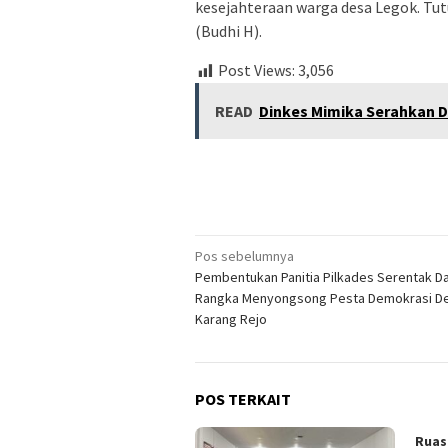
kesejahteraan warga desa Legok. Tutu
(Budhi H).
Post Views:
3,056
READ
Dinkes Mimika Serahkan 
Navigasi
Pos sebelumnya
Pembentukan Panitia Pilkades Serentak D
pos
Rangka Menyongsong Pesta Demokrasi D
Karang Rejo
POS TERKAIT
Ruas