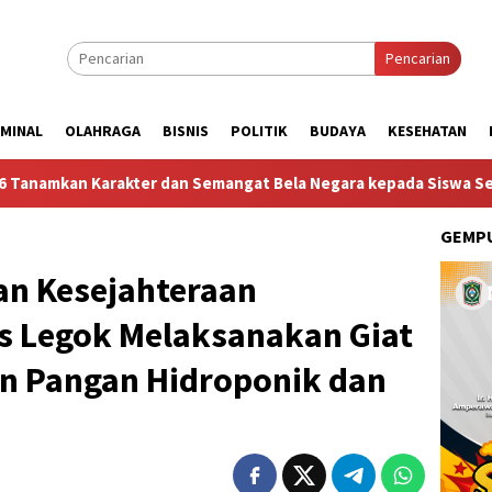
Pencarian
IMINAL
OLAHRAGA
BISNIS
POLITIK
BUDAYA
KESEHATAN
kter dan Semangat Bela Negara kepada Siswa Sekolah Rakyat Ter
GEMPU
n Kesejahteraan
 Legok Melaksanakan Giat
n Pangan Hidroponik dan