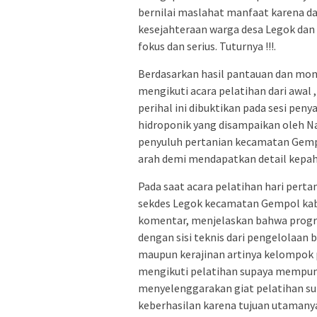
bernilai maslahat manfaat karena da
kesejahteraan warga desa Legok dan 
fokus dan serius. Tuturnya !!!.
Berdasarkan hasil pantauan dan mon
mengikuti acara pelatihan dari awal ,
perihal ini dibuktikan pada sesi 
hidroponik yang disampaikan oleh N
penyuluh pertanian kecamatan Gempo
arah demi mendapatkan detail kepah
Pada saat acara pelatihan hari per
sekdes Legok kecamatan Gempol kab
komentar, menjelaskan bahwa progra
dengan sisi teknis dari pengelolaa
maupun kerajinan artinya kelompok 
mengikuti pelatihan supaya mempuny
menyelenggarakan giat pelatihan s
keberhasilan karena tujuan utamany