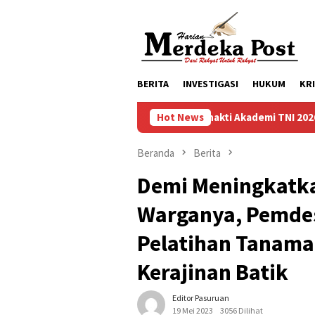
Loncat
ke
konten
BERITA
INVESTIGASI
HUKUM
KR
Taruna Bhakti Akademi TNI 2026 Tanamkan Kara
Hot News
Beranda
Berita
Demi Meningkatka
Warganya, Pemdes
Pelatihan Tanama
Kerajinan Batik
Editor Pasuruan
19 Mei 2023
3056 Dilihat