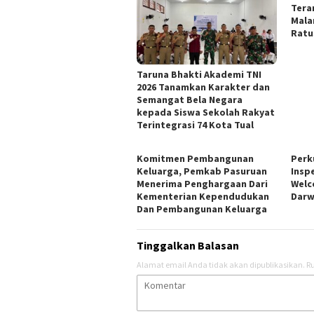
Tera
Mala
Ratu
Taruna Bhakti Akademi TNI
2026 Tanamkan Karakter dan
Semangat Bela Negara
kepada Siswa Sekolah Rakyat
Terintegrasi 74 Kota Tual
Komitmen Pembangunan
Perk
Keluarga, Pemkab Pasuruan
Insp
Menerima Penghargaan Dari
Welc
Kementerian Kependudukan
Darw
Dan Pembangunan Keluarga
Tinggalkan Balasan
Alamat email Anda tidak akan dipublikasikan.
Ru