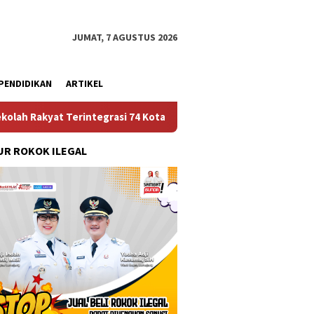
JUMAT, 7 AGUSTUS 2026
PENDIDIKAN
ARTIKEL
integrasi 74 Kota Tual
Ruas Jalan Bangil – Sukorejo T
R ROKOK ILEGAL