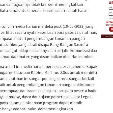
sar dan tujuannya tidak lain demi meningkatkan
kata kunci untuk meraih keberhasilan adalah harus
itor tim media harian merdeka post (19-05-2023) yang
 terlihat secara nyata keseriusan para peserta pelatihan,
penyampaian materi pengembangan tanaman pangan
arasumber yang akrab disapa Bang Bangun Sasmita
l sangat hidup suasananya dan terjalin komunikasi dua
aman dari materi yang disampaikan oleh Narasumber.
tama usai, Tim media harian merdeka post menemui Bapak
upaten Pasuruan Khoirul Machrus. S.Sos untuk meminta
m pelatihan ini sangat penting karena sangat berkait
n baik untuk pengembangan tanaman pangan hidroponik
perempuan dan kader kesehatan atau para peserta hadir
ai ilmunya, dasar dan tujuan pemerintah desa Legok
upaya dalam pelaksanaan program dapat meraih
a hanya ada satu yakni demi meningkatkan