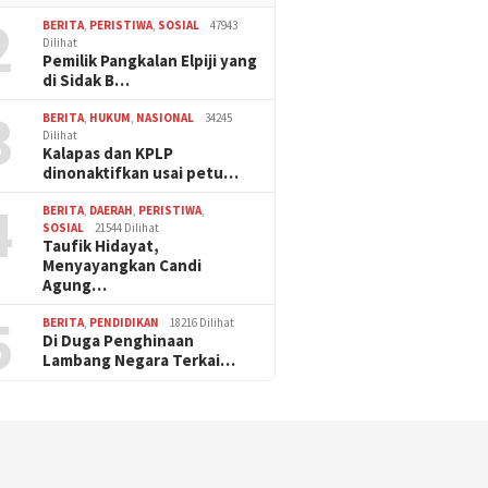
2
BERITA
,
PERISTIWA
,
SOSIAL
47943
Dilihat
Pemilik Pangkalan Elpiji yang
di Sidak B…
3
BERITA
,
HUKUM
,
NASIONAL
34245
Dilihat
Kalapas dan KPLP
dinonaktifkan usai petu…
4
BERITA
,
DAERAH
,
PERISTIWA
,
SOSIAL
21544 Dilihat
Taufik Hidayat,
Menyayangkan Candi
Agung…
5
BERITA
,
PENDIDIKAN
18216 Dilihat
Di Duga Penghinaan
Lambang Negara Terkai…