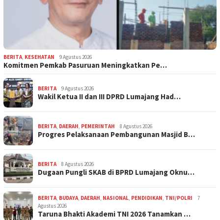
BERITA
,
KESEHATAN
9 Agustus 2026
Komitmen Pemkab Pasuruan Meningkatkan Pe…
BERITA
9 Agustus 2026
Wakil Ketua II dan III DPRD Lumajang Had…
BERITA
,
DAERAH
,
PEMERINTAH
8 Agustus 2026
Progres Pelaksanaan Pembangunan Masjid B…
BERITA
8 Agustus 2026
Dugaan Pungli SKAB di BPRD Lumajang Oknu…
BERITA
,
BUDAYA
,
DAERAH
,
NASIONAL
,
PENDIDIKAN
,
TNI/POLRI
7
Agustus 2026
Taruna Bhakti Akademi TNI 2026 Tanamkan …