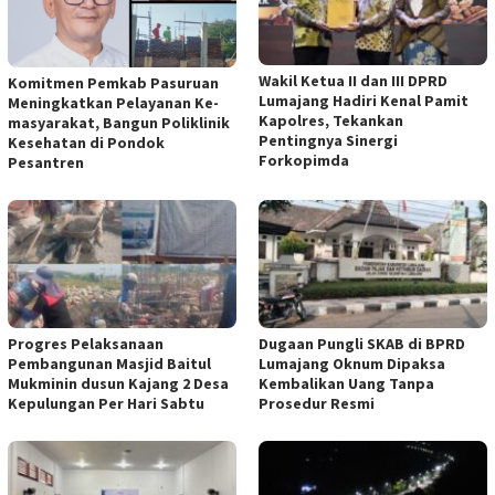
Wakil Ketua II dan III DPRD
Komitmen Pemkab Pasuruan
Lumajang Hadiri Kenal Pamit
Meningkatkan Pelayanan Ke-
Kapolres, Tekankan
masyarakat, Bangun Poliklinik
Pentingnya Sinergi
Kesehatan di Pondok
Forkopimda
Pesantren
Progres Pelaksanaan
Dugaan Pungli SKAB di BPRD
Pembangunan Masjid Baitul
Lumajang Oknum Dipaksa
Mukminin dusun Kajang 2 Desa
Kembalikan Uang Tanpa
Kepulungan Per Hari Sabtu
Prosedur Resmi