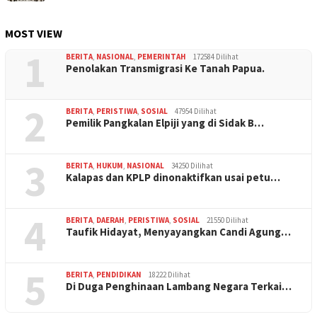
MOST VIEW
1
BERITA
,
NASIONAL
,
PEMERINTAH
172584 Dilihat
Penolakan Transmigrasi Ke Tanah Papua.
2
BERITA
,
PERISTIWA
,
SOSIAL
47954 Dilihat
Pemilik Pangkalan Elpiji yang di Sidak B…
3
BERITA
,
HUKUM
,
NASIONAL
34250 Dilihat
Kalapas dan KPLP dinonaktifkan usai petu…
4
BERITA
,
DAERAH
,
PERISTIWA
,
SOSIAL
21550 Dilihat
Taufik Hidayat, Menyayangkan Candi Agung…
5
BERITA
,
PENDIDIKAN
18222 Dilihat
Di Duga Penghinaan Lambang Negara Terkai…