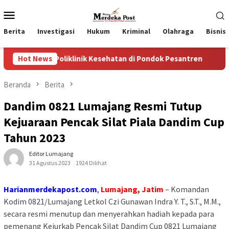
Loncat
Menu
ke
Mobile
konten
Berita
Investigasi
Hukum
Kriminal
Olahraga
Bisnis
iklinik Kesehatan di Pondok Pesantren
Hot News
Wakil Ketua II 
Beranda
Berita
Dandim 0821 Lumajang Resmi Tutup
Kejuaraan Pencak Silat Piala Dandim Cup
Tahun 2023
Editor Lumajang
31 Agustus 2023
1924 Dilihat
Harianmerdekapost.com
,
Lumajang, Jatim
– Komandan
Kodim 0821/Lumajang Letkol Czi Gunawan Indra Y. T., S.T., M.M.,
secara resmi menutup dan menyerahkan hadiah kepada para
pemenang Kejurkab Pencak Silat Dandim Cup 0821 Lumajang