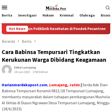
Loncat
Menu
ke
Mobile
konten
Berita
Investigasi
Hukum
Kriminal
Olahraga
Bisnis
n Poliklinik Kesehatan di Pondok Pesantren
Hot News
Wakil Ketu
Beranda
Berita
Cara Babinsa Tempursari Tingkatkan
Kerukunan Warga Dibidang Keagamaan
Editor Lumajang
18 Juni 2023
1769 Dilihat
Harianmerdekapost.com
,
Lumajang, Jatim
|
Serda Ade Dian
Babinsa Tempursari Koramil 0821/18 Tempursari Lumajang,
membantu masyarakat dalam tahapan pembangunan Mushola
Al Ikhlas di Dusun Ngrawan Desa Tempursari Lumajang, Minggu
(18/6/2023).