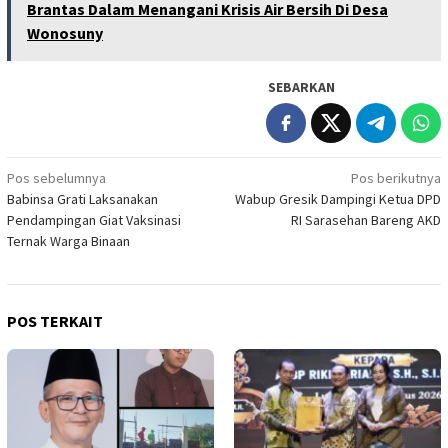
Brantas Dalam Menangani Krisis Air Bersih Di Desa
Wonosuny
SEBARKAN
Navigasi
Pos sebelumnya
Pos berikutnya
Babinsa Grati Laksanakan
Wabup Gresik Dampingi Ketua DPD
pos
Pendampingan Giat Vaksinasi
RI Sarasehan Bareng AKD
Ternak Warga Binaan
POS TERKAIT