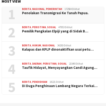
MOST VIEW
1
BERITA
,
NASIONAL
,
PEMERINTAH
172584 Dilihat
Penolakan Transmigrasi Ke Tanah Papua.
2
BERITA
,
PERISTIWA
,
SOSIAL
47953 Dilihat
Pemilik Pangkalan Elpiji yang di Sidak B…
3
BERITA
,
HUKUM
,
NASIONAL
34250 Dilihat
Kalapas dan KPLP dinonaktifkan usai petu…
4
BERITA
,
DAERAH
,
PERISTIWA
,
SOSIAL
21549 Dilihat
Taufik Hidayat, Menyayangkan Candi Agung…
5
BERITA
,
PENDIDIKAN
18221 Dilihat
Di Duga Penghinaan Lambang Negara Terkai…