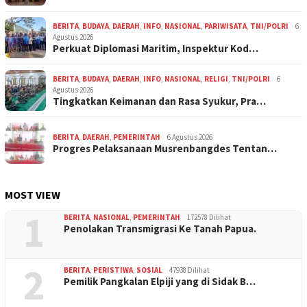
BERITA
,
BUDAYA
,
DAERAH
,
INFO
,
NASIONAL
,
PARIWISATA
,
TNI/POLRI
6
Agustus 2026
Perkuat Diplomasi Maritim, Inspektur Kod…
BERITA
,
BUDAYA
,
DAERAH
,
INFO
,
NASIONAL
,
RELIGI
,
TNI/POLRI
6
Agustus 2026
Tingkatkan Keimanan dan Rasa Syukur, Pra…
BERITA
,
DAERAH
,
PEMERINTAH
6 Agustus 2026
Progres Pelaksanaan Musrenbangdes Tentan…
MOST VIEW
1
BERITA
,
NASIONAL
,
PEMERINTAH
172578 Dilihat
Penolakan Transmigrasi Ke Tanah Papua.
2
BERITA
,
PERISTIWA
,
SOSIAL
47938 Dilihat
Pemilik Pangkalan Elpiji yang di Sidak B…