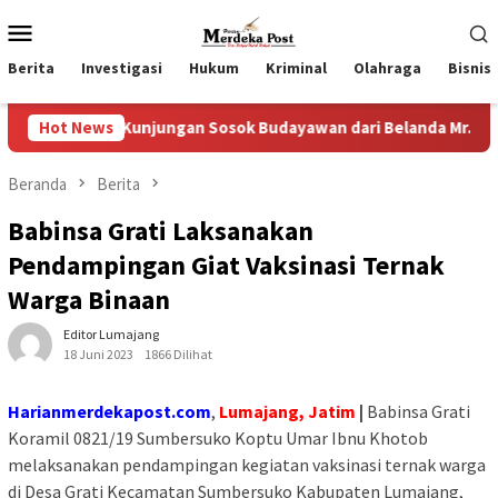
Loncat
Menu
ke
Mobile
konten
Berita
Investigasi
Hukum
Kriminal
Olahraga
Bisnis
 Kunjungan Sosok Budayawan dari Belanda Mr. Crues Collen
Hot News
Beranda
Berita
Babinsa Grati Laksanakan
Pendampingan Giat Vaksinasi Ternak
Warga Binaan
Editor Lumajang
18 Juni 2023
1866 Dilihat
Harianmerdekapost.com
,
Lumajang, Jatim
|
Babinsa Grati
Koramil 0821/19 Sumbersuko Koptu Umar Ibnu Khotob
melaksanakan pendampingan kegiatan vaksinasi ternak warga
di Desa Grati Kecamatan Sumbersuko Kabupaten Lumajang,