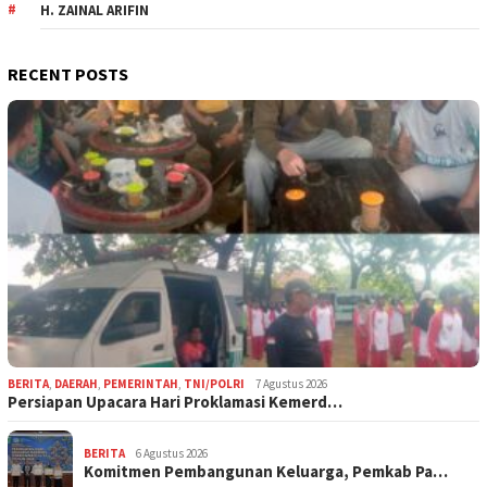
H. ZAINAL ARIFIN
RECENT POSTS
BERITA
,
DAERAH
,
PEMERINTAH
,
TNI/POLRI
7 Agustus 2026
Persiapan Upacara Hari Proklamasi Kemerd…
BERITA
6 Agustus 2026
Komitmen Pembangunan Keluarga, Pemkab Pa…