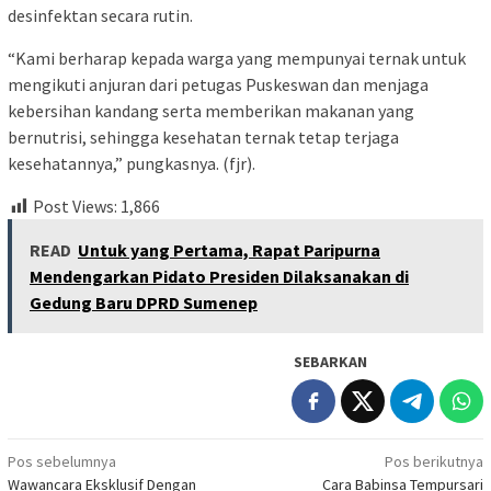
desinfektan secara rutin.
“Kami berharap kepada warga yang mempunyai ternak untuk
mengikuti anjuran dari petugas Puskeswan dan menjaga
kebersihan kandang serta memberikan makanan yang
bernutrisi, sehingga kesehatan ternak tetap terjaga
kesehatannya,” pungkasnya. (fjr).
Post Views:
1,866
READ
Untuk yang Pertama, Rapat Paripurna
Mendengarkan Pidato Presiden Dilaksanakan di
Gedung Baru DPRD Sumenep
SEBARKAN
Navigasi
Pos sebelumnya
Pos berikutnya
Wawancara Eksklusif Dengan
Cara Babinsa Tempursari