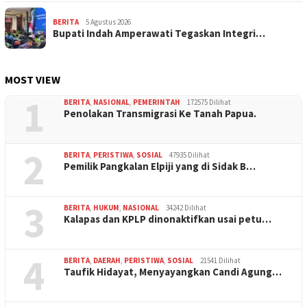
BERITA
5 Agustus 2026
Bupati Indah Amperawati Tegaskan Integri…
MOST VIEW
1
BERITA
,
NASIONAL
,
PEMERINTAH
172575 Dilihat
Penolakan Transmigrasi Ke Tanah Papua.
2
BERITA
,
PERISTIWA
,
SOSIAL
47935 Dilihat
Pemilik Pangkalan Elpiji yang di Sidak B…
3
BERITA
,
HUKUM
,
NASIONAL
34242 Dilihat
Kalapas dan KPLP dinonaktifkan usai petu…
4
BERITA
,
DAERAH
,
PERISTIWA
,
SOSIAL
21541 Dilihat
Taufik Hidayat, Menyayangkan Candi Agung…