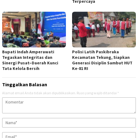
Terpercaya
Bupati Indah Amperawati
Polisi Latih Paskibraka
Tegaskan Integritas dan
Kecamatan Tekung, Siapkan
Sinergi Pusat–Daerah Kunci
Generasi Disiplin Sambut HUT
Tata Kelola Bersih
Ke-81 RI
Tinggalkan Balasan
Alamat email Anda tidak akan dipublikasikan.
Ruas yang wajib ditandai
*