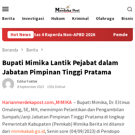
Loncat
Menu
ke
Mobile
konten
Berita
Investigasi
Hukum
Kriminal
Olahraga
Bisnis
Atas 4 Raperda Non-APBD 2026
Hot News
Pemdes Bulusari Gelar Mu
Beranda
Berita
Bupati Mimika Lantik Pejabat dalam
Jabatan Pimpinan Tinggi Pratama
Editor Fakfak
8 September 2023
1591 Dilihat
Harianmerdekapost.com
.,MIMIKA
– Bupati Mimika, Dr. Eltinus
Omaleng, SE, MH, memimpin Pelantikan dan Pengambilan
Sumpah/Janji Jabatan Pimpinan Tinggi Pratama di lingkup
Pemerintah Kabupaten (Pemkab) Mimika Berita ini dilansir
dari
mimikakab.go.id
, Senin sore (04/09/2023) di Pendopo