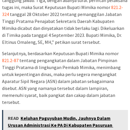
tanggung jawab. Tiga, dengan adanya surat perintah pelaksana
tugas ini, maka Surat Keputusan Bupati Mimika nomor
821.2-
324
tanggal 28 Oktober 2022 tentang pemanggilan Jabatan
Tinggi Pratama Penajabat Sekretaris Daerah Kabupaten
Mimika dicabut dan dinyatakan tidak berlaku lagi. Dikeluarkan
di Timika pada tanggal 4 September 2023. Bupati Mimika, Dr.
Eltinus Omaleng, SE, MH,” petikan surat tersebut.
Selanjutnya, berdasarkan Keputusan Bupati Mimika nomor
821.2-87
tentang pengangkatan dalam Jabatan Pimpinan
Tinggi Pratama di lingkungan Pemkab Mimika, menimbang
untuk kepentingan dinas, maka perlu segera mengangkat
Aparatur Sipil Negara (ASN) dalam jabatan sebagaimana
disebut. ASN yang namanya tersebut dalam lampiran,
memenuhi syarat, baik pangkat dan cakap dalam jabatan
tersebut.
READ
Keluhan Paguyuban Mudin, Jauhnya Dalam
Urusan Administrasi Ke PA Di Kabupaten Pasuruan