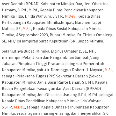
Aset Daerah (BPKAD) Kabupaten Mimika. Dua, Jeni Ohestina
Usmany, S .Pd., M.Pd., Kepala Dinas Pendidikan Kabupaten
Mimika.Tiga, Dr.Ida Wahyuni, S.STP.,
M.Dev
., Kepala Dinas
Perhubungan Kabupaten Mimika.Empat, Marthen Tappi
Mallisa, SE,
M.Si
. , Kepala Dinas Sosial Kabupaten Mimika.
Timika, 4 September 2023, Bupati Mimika, Dr. Eltinus Omaleng,
SE, MH,” isi lampiran Surat Keputusan (SK) Bupati Mimika.
Selanjutnya Bupati Mimika. Eltinus Omaleng, SE, MH,
memimpin Pelantikan dan Pengambilan Sumpah/Janji
Jabatan Pimpinan Tinggi Pratama di lingkup Pemerintah
Kabupaten Mimika, yaitu Ir. Dominggus Robert H. Mayaut,
M.Si
.,
sebagai Pelaksana Tugas (Plt) Sekretaris Daerah (Sekda)
Kabupaten Mimika; Jania Basir Rante Danun, ST, MT, Kepala
Badan Pengelolaan Keuangan dan Aset Daerah (BPKAD)
Kabupaten Mimika; Jeni Ohestina Usmany, S.Pd., M.Pd., sebagai
Kepala Dinas Pendidikan Kabupaten Mimika; Ida Wahyuni,
S.STP.,
M.Dev
., sebagai Kepala Dinas Perhubungan Kabupaten
Mimika, sesuai agama masing-masing, dan menyerahkan SK